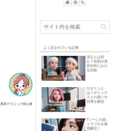
よく読まれている記事
涙丘とは何
か？役割や美
容外科におけ
る切除
ゼオミンと
は？ボトック
スとの違いや
特徴を解説
美容クリニック初心者
Tゾーンの肌
トラブルを徹
底解説！