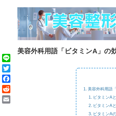
美容外科用語「ビタミンA」の
L
i
T
n
w
F
美容外科用語
e
i
a
ビタミンA
R
t
c
e
ビタミンA
E
t
e
d
ビタミンA