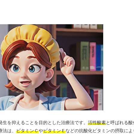
発生を抑えることを目的とした治療法です。
活性酸素
と呼ばれる酸
療法は、
ビタミンＣ
や
ビタミンＥ
などの抗酸化ビタミンの摂取によ