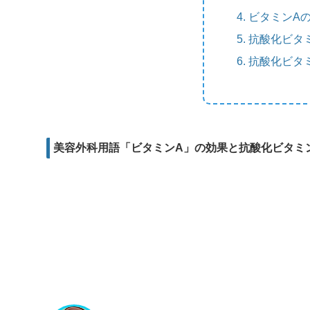
m
e
b
d
ビタミンA
a
r
o
i
抗酸化ビタ
i
o
t
抗酸化ビタ
l
k
美容外科用語「ビタミンA」の効果と抗酸化ビタミ