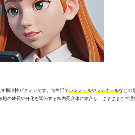
たす脂溶性ビタミンです。食生活で
レチノール
や
レチナール
などの
細胞の成長や分化を調節する核内受容体に結合し、さまざまな生理