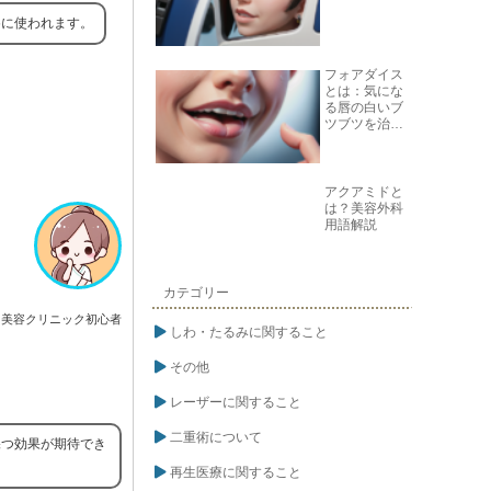
めに使われます。
フォアダイス
とは：気にな
る唇の白いブ
ツブツを治す
方法
アクアミドと
は？美容外科
用語解説
カテゴリー
美容クリニック初心者
しわ・たるみに関すること
その他
レーザーに関すること
二重術について
保つ効果が期待でき
再生医療に関すること