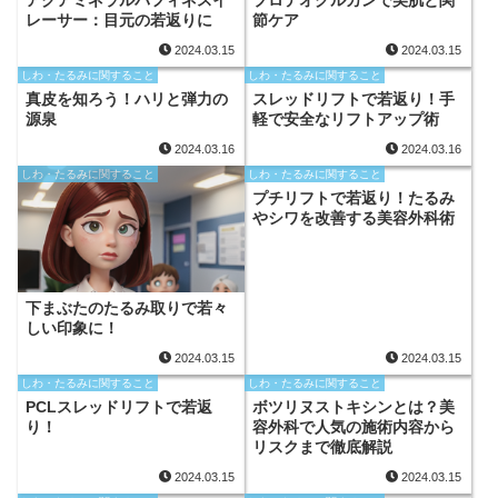
レーサー：目元の若返りに
節ケア
2024.03.15
2024.03.15
しわ・たるみに関すること
しわ・たるみに関すること
真皮を知ろう！ハリと弾力の
スレッドリフトで若返り！手
源泉
軽で安全なリフトアップ術
2024.03.16
2024.03.16
しわ・たるみに関すること
しわ・たるみに関すること
プチリフトで若返り！たるみ
やシワを改善する美容外科術
下まぶたのたるみ取りで若々
しい印象に！
2024.03.15
2024.03.15
しわ・たるみに関すること
しわ・たるみに関すること
PCLスレッドリフトで若返
ボツリヌストキシンとは？美
り！
容外科で人気の施術内容から
リスクまで徹底解説
2024.03.15
2024.03.15