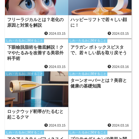
フリーラジカルとは？老化の
ハッピーリフトで若々しい顔
原因と対策を解説
に！
2024.03.15
2024.03.15
しわ・たるみに関すること
しわ・たるみに関すること
下眼瞼脱脂術を徹底解説！ク
アラガン ボトックスビスタ
マやたるみを改善する美容外
で、若々しい肌を取り戻そう
科手術
2024.03.15
2024.03.16
しわ・たるみに関すること
しわ・たるみに関すること
ターンオーバーとは？美容と
健康の基礎知識
ロックウッド靭帯がたるむと
起こるクマ
2024.03.15
2024.03.16
しわ・たるみに関すること
しわ・たるみに関すること
アクアミネラルパフィネスイ
プロテオグルカンで美肌と関