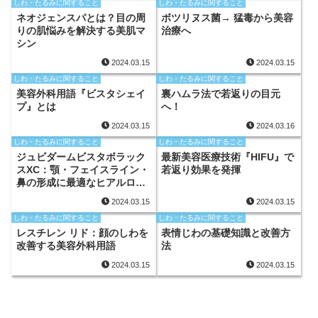
しわ・たるみに関すること
しわ・たるみに関すること
ネオジェンスパとは？目の周
ボツリヌス菌→ 猛毒から美容
りの肌悩みを解決する美肌マ
治療へ
シン
2024.03.15
2024.03.15
しわ・たるみに関すること
しわ・たるみに関すること
美容外科用語『ビスタシェイ
裏ハムラ法で若返りの目元
プ』とは
へ！
2024.03.15
2024.03.16
しわ・たるみに関すること
しわ・たるみに関すること
ジュビダームビスタボラック
最新美容医療技術『HIFU』で
スXC：顎・フェイスライン・
若返り効果を発揮
鼻の形成に最適なヒアルロン
酸
2024.03.15
2024.03.15
しわ・たるみに関すること
しわ・たるみに関すること
レスチレン リド：顔のしわを
表情じわの基礎知識と改善方
改善する美容外科用語
法
2024.03.15
2024.03.15