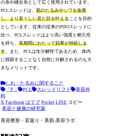
の糸や縫合糸として広く使用されています。
PCLスレッドは、
肌のたるみやシワを改善
し、より若々しい見た目を叶える
ことを目的
としています。従来の従来のPDOスレッドに
比べ、PCLスレッドはより高い強度と耐久性
を持ち、
長期間にわたって効果が持続しま
す
。また、PCLは生分解性であるため、体内
に残留することなく自然に分解されるのも大
きなメリットです。
しわ・たるみに関すること
「P」
PCL
スレッドリフト
美容外
科
X
Facebook
はてブ
Pocket
LINE
コピー
美容と健康の研究家
美容整形・若返り・美肌-美容ラボ