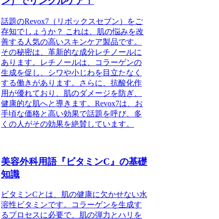
ン）でリンクルケア！
話題のRevox7（リボックスセブン）をご
存知でしょうか？ これは、肌の悩みを改
善する人気の高いスキンケア製品です。
その秘密は、革新的な成分レチノールに
あります。レチノールは、コラーゲンの
生成を促し、シワや小じわを目立たなく
する働きがあります。さらに、抗酸化作
用が優れており、肌のダメージを防ぎ、
健康的な肌へと導きます。Revox7は、お
手頃な価格と高い効果で話題を呼び、多
くの人がその効果を絶賛しています。
美容外科用語『ビタミンC』の基礎
知識
ビタミンCとは、肌の健康に欠かせない水
溶性ビタミンです。コラーゲンを生成す
るプロセスに必要で、肌の弾力とハリを