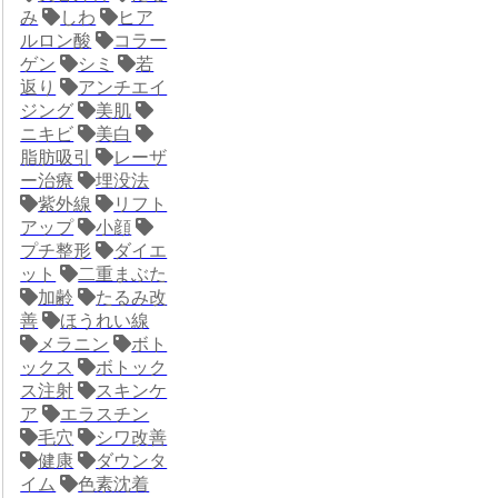
み
しわ
ヒア
ルロン酸
コラー
ゲン
シミ
若
返り
アンチエイ
ジング
美肌
ニキビ
美白
脂肪吸引
レーザ
ー治療
埋没法
紫外線
リフト
アップ
小顔
プチ整形
ダイエ
ット
二重まぶた
加齢
たるみ改
善
ほうれい線
メラニン
ボト
ックス
ボトック
ス注射
スキンケ
ア
エラスチン
毛穴
シワ改善
健康
ダウンタ
イム
色素沈着