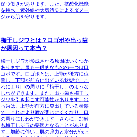
保つ働きがあります。また、抗酸化機能
を持ち、紫外線や大気汚染によるダメー
ジから肌を守ります。
梅干しジワとは？口ゴボや出っ歯
が原因って本当？
梅干しジワが形成される原因はいくつか
あります。最も一般的なものの一つは口
ゴボです。口ゴボとは、上顎が後方に位
置し、下顎が前方に出ている状態で、こ
れにより口の周りに「梅干し」のような
しわができます。また、出っ歯も梅干し
ジワを引き起こす可能性があります。出
っ歯は、上顎が前方に突出している状態
で、これにより唇が閉じにくくなり、口
の周りにしわができます。さらに、加齢
も梅干しジワの要因となることがありま
す。加齢に伴い、肌の弾力と水分が低下