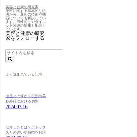
美容と健康の研究家
美容に関する基本的な説
明から、最新の技術や機
器についても解説してい
ます。男性向けやダイエ
ット関連の情報も配信し
ています。
美容と健康の研究
家をフォローする
よく読まれている記事
涙丘とは何か？役割や美
容外科における切除
2024.03.16
ゼオミンとは？ボトック
スとの違いや特徴を解説