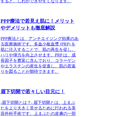
すると、しわができやすくなります。
PPP療法で若見え肌に！メリット
やデメリットも徹底解説
PPP療法とは、アンチエイジング効果のあ
る医療施術です。多血小板血漿 (PRP) を
肌に注入することで、肌の再生を促し、
ハリや弾力を向上させます。PRP は、成
長因子を豊富に含んでおり、コラーゲン
やエラスチンの産生を促進し、肌の若返
りを図ることが期待できます。
眉下切開で若々しい目元に！
-眉下切開とは？- 眉下切開とは、上まぶ
たをより大きく見せるために行われる美
容外科手術です。上まぶたの皮膚の一部