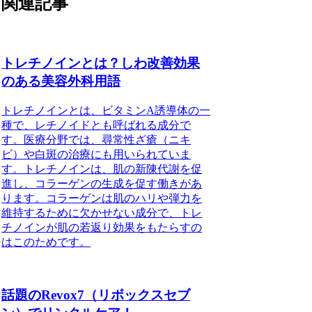
関連記事
トレチノインとは？しわ改善効果
のある美容外科用語
トレチノインとは、ビタミンA誘導体の一
種で、レチノイドとも呼ばれる成分で
す。医療分野では、尋常性ざ瘡（ニキ
ビ）や白斑の治療にも用いられていま
す。トレチノインは、肌の新陳代謝を促
進し、コラーゲンの生成を促す働きがあ
ります。コラーゲンは肌のハリや弾力を
維持するために欠かせない成分で、トレ
チノインが肌の若返り効果をもたらすの
はこのためです。
話題のRevox7（リボックスセブ