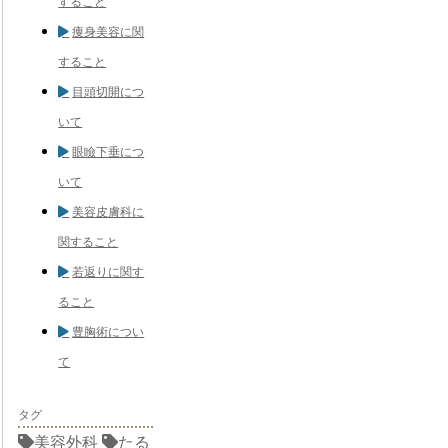
すること
痩身美容に関
すること
目頭切開につ
いて
眼瞼下垂につ
いて
美容皮膚科に
関すること
若返りに関す
ること
豊胸術につい
て
タグ
美容外科
たる