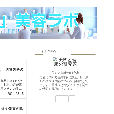
サイト作成者
り！美容外科の
美容と健康の研究家
美容に関する基本的な説明から、最
に無数の微細な穴
新の技術や機器についても解説して
。これらの穴が真
います。男性向けやダイエット関連
エラスチンの生成
の情報も配信しています。
スチンは肌のハリ
2024.03.15
それらの増加によ
、肌が若返りま
シミや刺青の除