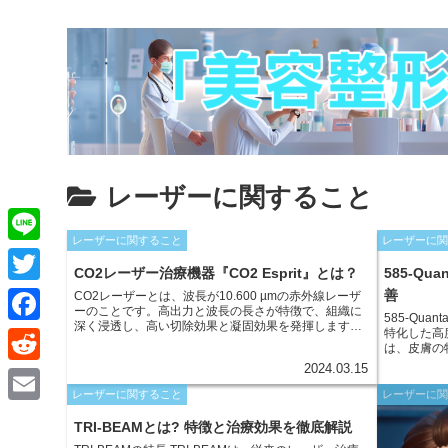
レーザーに関すること
レーザーに関すること
レーザーに
L
CO2レーザー治療機器『CO2 Esprit』とは？
585-Qu
i
T
善
CO2レーザーとは、波長が10.600 µmの赤外線レーザ
ーのことです。高出力と波長の長さが特徴で、組織に
n
585-Qua
w
深く浸透し、高い切除効果と凝固効果を発揮します。
特化した高
F
そのため、外科手術や美容医療など、広く利用されて
は、皮膚の
e
います。CO2レーザーのエネルギーは、組織内の水分
i
密に届ける
a
2024.03.15
に吸収され、熱に変換されて組織を切除したり、凝固
R
やしつこい
させたりします。この性質により、出血の少ない切開
t
胞を効果的に処
レーザーに関すること
レーザーに
c
や、傷跡が目立ちにくい治療が可能となります。
e
は、他のレ
E
t
の問題にも
TRI-BEAMとは? 特徴と治療効果を徹底解説
e
d