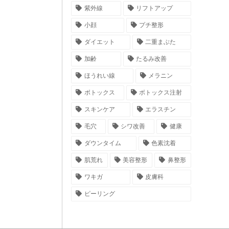
紫外線
リフトアップ
小顔
プチ整形
ダイエット
二重まぶた
加齢
たるみ改善
ほうれい線
メラニン
ボトックス
ボトックス注射
スキンケア
エラスチン
毛穴
シワ改善
健康
ダウンタイム
色素沈着
肌荒れ
美容整形
鼻整形
ワキガ
皮膚科
ピーリング