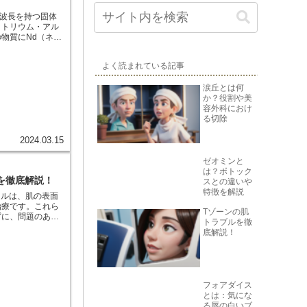
の波長を持つ固体
ットリウム・アル
物質にNd（ネオ
光を発生させま
を高める機構で、
よく読まれている記事
ます。
涙丘とは何
か？役割や美
容外科におけ
る切除
2024.03.15
ゼオミンと
は？ボトック
を徹底解説！
スとの違いや
特徴を解説
治療です。これら
Tゾーンの肌
ずに、問題のある
トラブルを徹
れは、フラクショ
底解説！
肌の再生プロセス
くなります。 -
問題のある部分だ
フォアダイス
タマイズ可能な治
とは：気にな
ることで、個人の
る唇の白いブ