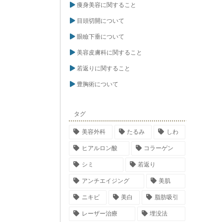
痩身美容に関すること
目頭切開について
眼瞼下垂について
美容皮膚科に関すること
若返りに関すること
豊胸術について
タグ
美容外科
たるみ
しわ
ヒアルロン酸
コラーゲン
シミ
若返り
アンチエイジング
美肌
ニキビ
美白
脂肪吸引
レーザー治療
埋没法