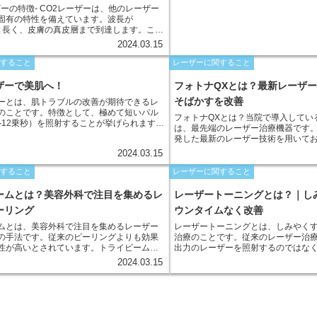
肌の状態や治療目標に応じてカスタマ
O2レーザーは、他のレーザー
さまざまな肌悩みに対応 しみ・しわ
固有の特性を備えています。波長が
の開きなど、さまざまな肌悩みを改
nmと長く、皮膚の真皮層まで到達します。この
や蒸散によって組織を除去するのに適して
2024.03.15
O2レーザーは連続波とパルス波の両方を放
れぞれのモードによって異なる治療効果が
関すること
レーザーに関すること
。連続波は、組織の切断や蒸散に適してい
影響範囲が大きくなります。一方、パルス
ザーで美肌へ！
フォトナQXとは？最新レーザ
精密な治療が可能で、瘢痕形成のリスクを
そばかすを改善
ーとは、肌トラブルの改善が期待できるレ
。これにより、CO2レーザーは、ほくろ除
のことです。特徴として、極めて短いパル
、しわやたるみの改善、傷跡の治療など、
フォトナQXとは？当院で導入してい
の-12乗秒）を照射することが挙げられます。
治療に応用されています。
は、最先端のレーザー治療機器です
ルス幅により、ターゲット組織を瞬時に熱
発した最新のレーザー技術を用いて
りの組織に与える熱影響を最小限に抑える
ザー治療よりも高い安全性和効果が期待
2024.03.15
です。
のレーザーは、2種類の波長（1064n
時に照射するデュオループテクノロ
関すること
レーザーに関すること
ます。1064nmの波長はメラニン色
され、シミやそばかすなどの色素沈
ームとは？美容外科で注目を集めるレ
レーザートーニングとは？｜し
します。一方、585nmの波長は血管
ーリング
ウンタイムなく改善
や毛細血管拡張症などの血管性病変
ます。
ムとは、美容外科で注目を集めるレーザー
レーザートーニングとは、しみやく
の手法です。従来のピーリングよりも効果
治療のことです。従来のレーザー治
性が高いとされています。トライビーム
出力のレーザーを照射するのではな
波長のレーザーを照射することで、皮膚の浅
ザーを複数回にわたって照射するの
2024.03.15
層まで、効率的に作用します。 トライビ
により、皮膚の深層に蓄積したメラ
は、3つの波長のレーザーを組み合わせるこ
つ分解し、ダウンタイム（肌の回復
す。各波長は、皮膚の特定の層に効果的に
生じさせずにしみやくすみの改善を
。1つ目の波長は、表皮の角質を除去し、肌
す。
質感の改善に役立ちます。2つ目の波長は、