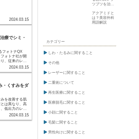
イズできます。 -
ツブツを治す
・ニキビ跡・毛穴
方法
善できます。
アクアミドと
は？美容外科
2024.03.15
用語解説
ー治療でシミ・
カテゴリー
るフォトナQX
しわ・たるみに関すること
。フォトナ社が開
おり、従来のレー
その他
できます。 こ
2024.03.15
mと585nm）を同
レーザーに関すること
ジーを採用してい
素に選択的に吸収
二重術について
着をターゲットに
み・くすみをダ
に作用し、赤ら顔
再生医療に関すること
にも効果を発揮し
すみを改善する肌
医療脱毛に関すること
療とは異なり、高
く、低出力のレー
小顔に関すること
が特徴です。これ
2024.03.15
ニン色素を少しず
毛髪に関すること
期間）をほとんど
図ることができま
男性向けに関すること