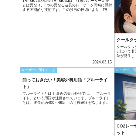
m
TRI-BEAMの特長 TRI-BEAMは、従来のレーザー治療
e
b
とは異なり、3つの異なる波長のレーザーを同時に照射
d
a
する画期的な技術です。この独自の技術により、TRI-
r
o
BEAMは、肌のさまざまな層に効果的に働きかけるこ
i
i
とができます。従来のレーザーでは到達できなかった
真皮層にも深く浸透し、コラーゲン生成を促進しま
o
t
す。また、肌表面のシミやそばかすなどの色素沈着に
l
もアプローチし、肌のトーンを均一にします。さら
k
に、TRI-BEAMは、肌のキメを整え、小じわや毛穴の
クールタ
開きを目立たなくする効果も期待できます。
クールタッ
と比べて非
熱が発生し
たが、クー
2024.03.15
備えていま
膚を冷却し
レーザーに関すること
レーザーに
す。そのた
し、ダウン
知っておきたい！美容外科用語『ブルーライ
チレーザー
ト』
にも到達し
す。
ブルーライトとは？ 最近の美容外科では、「ブルーラ
イト」という用語が注目されています。ブルーライト
とは、波長が約400～495nmの可視光線を指します。
この光は、太陽光や液晶ディスプレイ、LED照明など
の電子機器から放出されています。
CO2レ
ット