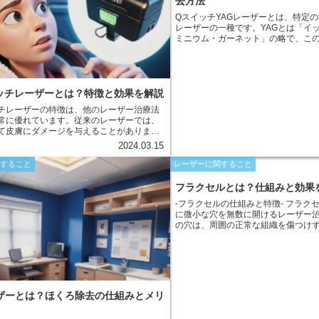
去方法
QスイッチYAGレーザーとは、特定
レーザーの一種です。YAGとは「イ
ミニウム・ガーネット」の略で、この
ジム）イオンをドープしてレーザー
す。Qスイッチはレーザーの光出力
短いパルス状のレーザー光を生成し
ッチレーザーとは？特徴と効果を解説
チレーザーの特徴は、他のレーザー治療法
常に優れています。従来のレーザーでは、
て皮膚にダメージを与えることがありまし
ルタッチレーザーは独自の冷却システムを
2024.03.15
す。このシステムは、レーザー照射中に皮
、熱損傷を最小限に抑えることができま
関すること
レーザーに関すること
め、従来のレーザーに比べて痛みを軽減
タイムが短縮されます。また、クールタッ
フラクセルとは？仕組みと効果
は、高い波長を使用するため、肌の深い層
-フラクセルの仕組みと特徴- フラクセルは、肌の表面
、より効果的な治療を行うことができま
に微小な穴を無数に開けるレーザー
の穴は、周囲の正常な組織を傷つけ
部分の真皮層にまで到達します。こ
ナルフォトサーマル作用と呼ばれ、
を促進します。 フラクセルの特徴としては、以下の点
が挙げられます。 - 非剥離型レーザー 表皮を剥離せず
に治療できるため、ダウンタイムが短
部分的な治療 肌の全表面ではなく、
ーザーとは？ほくろ除去の仕組みとメリ
けをターゲットにできます。 - カス
療 レーザーのパラメーターを調整す