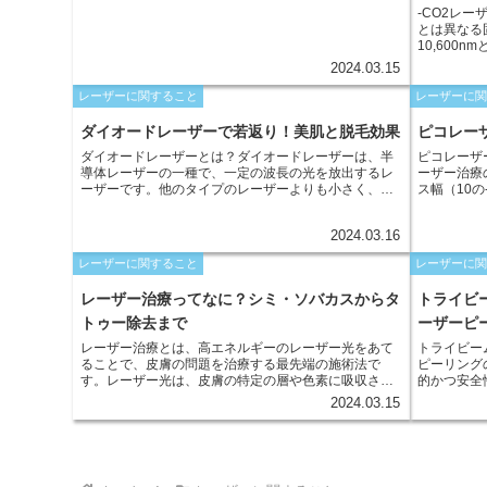
-CO2レーザーの特徴- C
とは異なる
10,600
ため、切除
2024.03.15
います。C
出でき、そ
レーザーに関すること
レーザーに
得られます
ますが、熱
ダイオードレーザーで若返り！美肌と脱毛効果
ピコレー
波は、より
ダイオードレーザーとは？ダイオードレーザーは、半
ピコレーザ
軽減します
導体レーザーの一種で、一定の波長の光を放出するレ
ーザー治療
去以外にも
ーザーです。他のタイプのレーザーよりも小さく、扱
ス幅（10
幅広い皮膚
いやすく、医療用レーザーとしても広く使用されてい
この短いパ
ます。ダイオードレーザーの光は、メラニン色素に吸
分解し、周
2024.03.16
収されやすく、脱毛やシミ治療などの美容用途に適し
ことが可能
ています。波長の異なる複数のダイオードレーザーを
レーザーに関すること
レーザーに
使用することにより、幅広い肌タイプや毛質に対応で
きます。
レーザー治療ってなに？シミ・ソバカスからタ
トライビ
トゥー除去まで
ーザーピ
レーザー治療とは、高エネルギーのレーザー光をあて
トライビー
ることで、皮膚の問題を治療する最先端の施術法で
ピーリング
す。レーザー光は、皮膚の特定の層や色素に吸収さ
的かつ安全
れ、熱エネルギーに変換されます。この熱エネルギー
は、3つの
2024.03.15
が、問題のある組織や色素を破壊または変性させるこ
い層から深い
とで、治療効果を発揮します。
ームの原理
とにありま
作用します
のトーンと