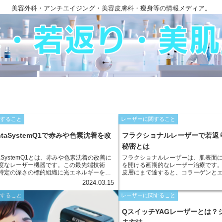
美容外科・アンチエイジング・美容皮膚科・痩身等の情報メディア。
関すること
レーザーに関すること
antaSystemQ1で赤みや色素沈着を改
フラクショナルレーザーで若返
秘密とは
ntaSystemQ1とは、赤みや色素沈着の改善に
フラクショナルレーザーは、肌表面
度なレーザー機器です。この最先端技術
を開ける画期的なレーザー治療です
特定の深さの標的組織に光エネルギーを精
皮層にまで達すると、コラーゲンと
ことで機能します。このことにより、赤み
が促進されます。コラーゲンとエラ
2024.03.15
色素沈着の原因となっている血管や色素細
と弾力を保つ不可欠な成分であり、
理できます。585-QuantaSystemQ1
り、しわやたるみが目立たなくなり
関すること
レーザーに関すること
ーザー治療では届かない深く根付いた皮膚
す。
対応できるよう設計されています。
QスイッチYAGレーザーとは？