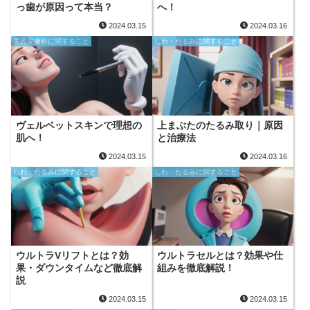
っ歯が原因って本当？
へ！
2024.03.15
2024.03.16
美容皮膚科に関すること
しわ・たるみに関すること
ヴェルベットスキンで理想の
上まぶたのたるみ取り｜原因
肌へ！
と治療法
2024.03.15
2024.03.16
しわ・たるみに関すること
しわ・たるみに関すること
ウルトラVリフトとは？効
ウルトラセルとは？効果や仕
果・ダウンタイムなど徹底解
組みを徹底解説！
説
2024.03.15
2024.03.15