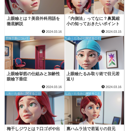
上眼瞼とは？美容外科用語を
「内側法」ってなに？鼻翼縮
徹底解説
小の知っておきたいポイント
2024.03.16
2024.03.15
眼瞼下垂について
しわ・たるみに関すること
上眼瞼挙筋の仕組みと加齢性
上眼瞼たるみ取り術で目元若
眼瞼下垂症
返り
2024.03.16
2024.03.16
しわ・たるみに関すること
しわ・たるみに関すること
梅干しジワとは？口ゴボや出
裏ハムラ法で若返りの目元