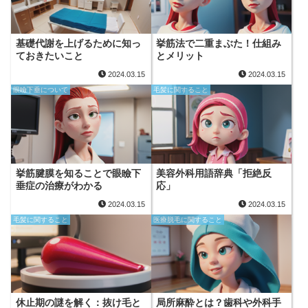
基礎代謝を上げるために知っ
挙筋法で二重まぶた！仕組み
ておきたいこと
とメリット
2024.03.15
2024.03.15
眼瞼下垂について
毛髪に関すること
挙筋腱膜を知ることで眼瞼下
美容外科用語辞典「拒絶反
垂症の治療がわかる
応」
2024.03.15
2024.03.15
毛髪に関すること
医療脱毛に関すること
休止期の謎を解く：抜け毛と
局所麻酔とは？歯科や外科手