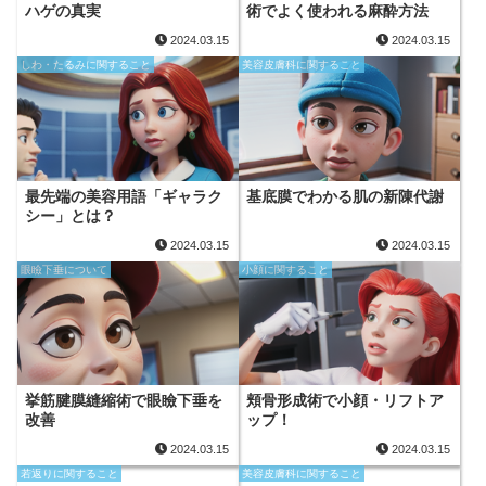
ハゲの真実
術でよく使われる麻酔方法
2024.03.15
2024.03.15
しわ・たるみに関すること
美容皮膚科に関すること
最先端の美容用語「ギャラク
基底膜でわかる肌の新陳代謝
シー」とは？
2024.03.15
2024.03.15
眼瞼下垂について
小顔に関すること
挙筋腱膜縫縮術で眼瞼下垂を
頬骨形成術で小顔・リフトア
改善
ップ！
2024.03.15
2024.03.15
若返りに関すること
美容皮膚科に関すること