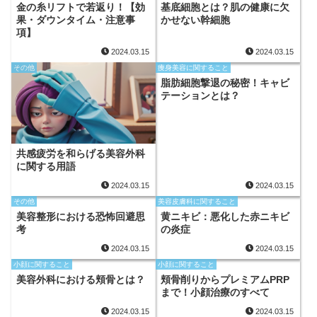
金の糸リフトで若返り！【効
基底細胞とは？肌の健康に欠
果・ダウンタイム・注意事
かせない幹細胞
項】
2024.03.15
2024.03.15
その他
痩身美容に関すること
脂肪細胞撃退の秘密！キャビ
テーションとは？
共感疲労を和らげる美容外科
に関する用語
2024.03.15
2024.03.15
その他
美容皮膚科に関すること
美容整形における恐怖回避思
黄ニキビ：悪化した赤ニキビ
考
の炎症
2024.03.15
2024.03.15
小顔に関すること
小顔に関すること
美容外科における頬骨とは？
頬骨削りからプレミアムPRP
まで！小顔治療のすべて
2024.03.15
2024.03.15