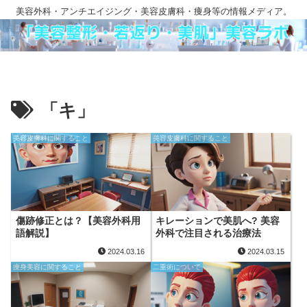
美容外科・アンチエイジング・美容皮膚科・痩身等の情報メディア。
「キ」
美容皮膚科に関すること
美容皮膚科に関すること
傷跡修正とは？【美容外科用
キレーションで美肌へ? 美容
語解説】
外科で注目される治療法
2024.03.16
2024.03.15
痩身美容に関すること
二重術について