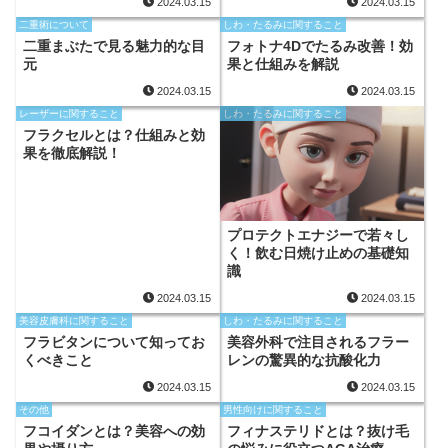
2024.03.15
2024.03.15
二重術について
しわ・たるみに関すること
二重まぶたで見る魅力的な目
フォトナ4Dでたるみ改善！効
元
果と仕組みを解説
2024.03.15
2024.03.15
レーザーに関すること
しわ・たるみに関すること
フラクセルとは？仕組みと効
果を徹底解説！
プロテクトエナジーで若々し
く！飲む日焼け止めの基礎知
識
2024.03.15
2024.03.15
美容皮膚科に関すること
しわ・たるみに関すること
フラビタンについて知ってお
美容外科で注目されるフラー
くべきこと
レンの驚異的な抗酸化力
2024.03.15
2024.03.15
その他
男性向けに関すること
フコイダンとは？美容への効
フィナステリドとは？抜け毛