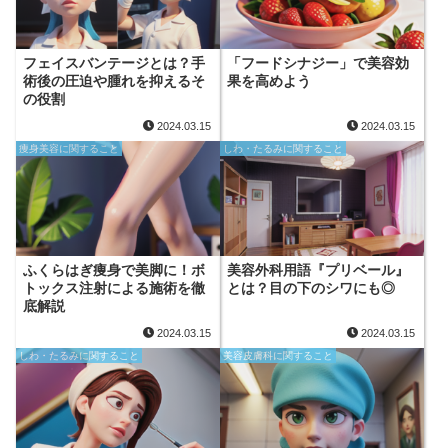
フェイスバンテージとは？手
「フードシナジー」で美容効
術後の圧迫や腫れを抑えるそ
果を高めよう
の役割
2024.03.15
2024.03.15
痩身美容に関すること
しわ・たるみに関すること
ふくらはぎ痩身で美脚に！ボ
美容外科用語『プリベール』
トックス注射による施術を徹
とは？目の下のシワにも◎
底解説
2024.03.15
2024.03.15
しわ・たるみに関すること
美容皮膚科に関すること