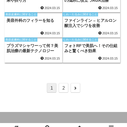
果や摂り方
の悩みに役立つAGA治療
2024.03.15
2024.03.15
美容皮膚科に関すること
しわ・たるみに関すること
美容外科のフィラーを知る
ファインライン – ヒアルロン
酸注入でシワを改善
2024.03.15
2024.03.15
美容皮膚科に関すること
しわ・たるみに関すること
プラズマシャワーって何？美
フォトRFで美肌へ！その仕組
肌治療の最新テクノロジー
みと驚くべき効果
2024.03.15
2024.03.15
次
1
2
へ