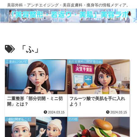
美容外科・アンチエイジング・美容皮膚科・痩身等の情報メディア。
「ふ」
二重術について
美容皮膚科に関すること
二重整形「部分切開・ミニ切
フルーツ酸で美肌を手に入れ
開」とは？
よう！
2024.03.15
2024.03.15
小顔に関すること
その他