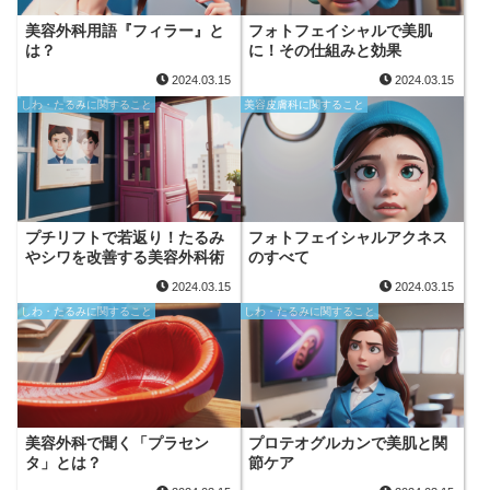
美容外科用語『フィラー』と
フォトフェイシャルで美肌
は？
に！その仕組みと効果
2024.03.15
2024.03.15
しわ・たるみに関すること
美容皮膚科に関すること
プチリフトで若返り！たるみ
フォトフェイシャルアクネス
やシワを改善する美容外科術
のすべて
2024.03.15
2024.03.15
しわ・たるみに関すること
しわ・たるみに関すること
美容外科で聞く「プラセン
プロテオグルカンで美肌と関
タ」とは？
節ケア