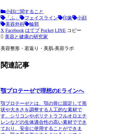
小顔に関すること
「ふ」
フェイスライン
印象
小顔
美容外科
輪郭
X
Facebook
はてブ
Pocket
LINE
コピー
美容と健康の研究家
美容整形・若返り・美肌-美容ラボ
関連記事
顎プロテーゼで理想のEラインへ
顎プロテーゼとは、顎の骨に固定して形
状や大きさを調整する人工的な素材で
す。シリコンやポリテトラフルオロエチ
レンなどの生体適合性の高い素材ででき
ており、安全に使用することができま