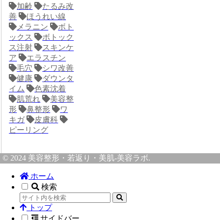
加齢
たるみ改
善
ほうれい線
メラニン
ボト
ックス
ボトック
ス注射
スキンケ
ア
エラスチン
毛穴
シワ改善
健康
ダウンタ
イム
色素沈着
肌荒れ
美容整
形
鼻整形
ワ
キガ
皮膚科
ピーリング
© 2024 美容整形・若返り・美肌-美容ラボ.
ホーム
検索
トップ
サイドバー