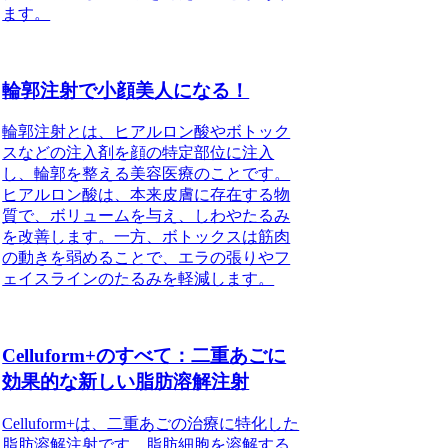
ます。
輪郭注射で小顔美人になる！
輪郭注射とは、ヒアルロン酸やボトック
スなどの注入剤を顔の特定部位に注入
し、輪郭を整える美容医療のことです。
ヒアルロン酸は、本来皮膚に存在する物
質で、ボリュームを与え、しわやたるみ
を改善します。一方、ボトックスは筋肉
の動きを弱めることで、エラの張りやフ
ェイスラインのたるみを軽減します。
Celluform+のすべて：二重あごに
効果的な新しい脂肪溶解注射
Celluform+は、二重あごの治療に特化した
脂肪溶解注射です。脂肪細胞を溶解する