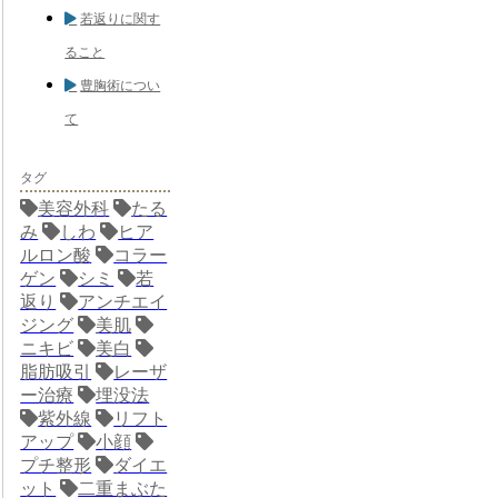
若返りに関す
ること
豊胸術につい
て
タグ
美容外科
たる
み
しわ
ヒア
ルロン酸
コラー
ゲン
シミ
若
返り
アンチエイ
ジング
美肌
ニキビ
美白
脂肪吸引
レーザ
ー治療
埋没法
紫外線
リフト
アップ
小顔
プチ整形
ダイエ
ット
二重まぶた