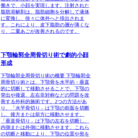
働きで、小顔を実現します。注射された
脂肪溶解剤は、脂肪細胞を分解して液体
に変換し、徐々に体外へと排出されま
す。これにより、皮下脂肪の層が薄くな
り、二重あごが改善されるのです。
下顎輪郭全周骨切り術で劇的小顔
形成
下顎輪郭全周骨切り術の概要 下顎輪郭全
周骨切り術とは、下顎骨を水平的・垂直
的に切断して移動させることで、下顎の
突出や後退、左右非対称などの問題を改
善する外科的施術です。2つの方法があ
り、「水平骨切り」は下顎の前面を切断
し、後方または前方に移動させます。
「垂直骨切り」は下顎の左右を切断し、
内側または外側に移動させます。これら
の切断と移動により、下顎の位置や形を