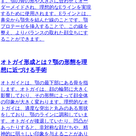
す。顎の骨の形や大きさに合わせてオー
ダーメイドされ、理想的なEラインを実現
するために使用されます。Eラインとは、
鼻尖から顎先を結んだ線のことです。顎
プロテーゼを挿入することで、この線を
整え、よりバランスの取れた顔立ちにす
ることができます。
オトガイ形成とは？顎の形態を理
想に近づける手術
オトガイとは、顎の最下部にある骨を指
します。オトガイは、顔の輪郭に大きく
影響しており、その形態によって顔全体
の印象が大きく変わります。理想的なオ
トガイは、適度な突出と丸みのある形状
をしており、顎のラインに調和していま
す。オトガイが後退していたり、凹凸が
あったりすると、非対称な顔だちや、精
神的に弱々しい印象を与えることがあり