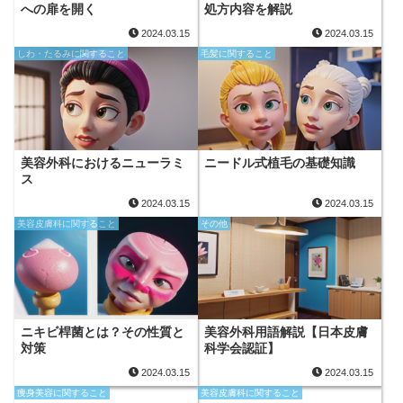
への扉を開く
処方内容を解説
2024.03.15
2024.03.15
しわ・たるみに関すること
毛髪に関すること
美容外科におけるニューラミ
ニードル式植毛の基礎知識
ス
2024.03.15
2024.03.15
美容皮膚科に関すること
その他
ニキビ桿菌とは？その性質と
美容外科用語解説【日本皮膚
対策
科学会認証】
2024.03.15
2024.03.15
痩身美容に関すること
美容皮膚科に関すること