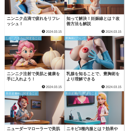
ニンニク点滴で疲れをリフレ
知って解決！妊娠線とは？改
ッシュ！
善方法も解説
2024.03.15
2024.03.15
しわ・たるみに関すること
豊胸術について
ニンニク注射で美肌と健康を
乳腺を知ることで、豊胸術を
手に入れよう！
より理解できる
2024.03.15
2024.03.15
美容皮膚科に関すること
美容皮膚科に関すること
ニューダーマローラーで美肌
ニキビ3種内服とは？効果や