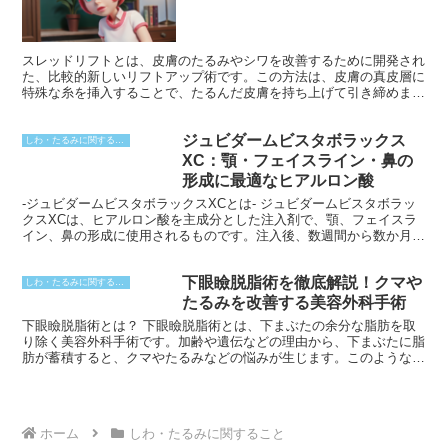
スレッドリフトとは、皮膚のたるみやシワを改善するために開発され
た、比較的新しいリフトアップ術です。この方法は、皮膚の真皮層に
特殊な糸を挿入することで、たるんだ皮膚を持ち上げて引き締めま
す。施術は通常、局所麻酔下で行われ、ダウンタイムは数日から数週
間程度です。スレッドリフトは外科的処置ではないため、ダウンタイ
ジュビダームビスタボラックス
ムやリスクが比較的低く、手軽で安全なリフトアップ術として人気が
しわ・たるみに関すること
高まっています。
XC：顎・フェイスライン・鼻の
形成に最適なヒアルロン酸
-ジュビダームビスタボラックスXCとは- ジュビダームビスタボラッ
クスXCは、ヒアルロン酸を主成分とした注入剤で、顎、フェイスラ
イン、鼻の形成に使用されるものです。注入後、数週間から数か月で
自然に分解され、長い期間にわたる効果が期待できます。ジュビダー
ムビスタボラックスXCの特徴として、さまざまな部位に適した3種類
下眼瞼脱脂術を徹底解説！クマや
の異なる濃度の製品が用意されていることが挙げられます。高い濃度
しわ・たるみに関すること
のジュビダームビスタボラックスXC Volift Retouchは顎やフェイスラ
たるみを改善する美容外科手術
インの輪郭を形成するために使用され、中程度の濃度のジュビダーム
下眼瞼脱脂術とは？ 下眼瞼脱脂術とは、下まぶたの余分な脂肪を取
ビスタボラックスXC Volbellaは唇のふっくら感や小じわの改善に適
り除く美容外科手術です。加齢や遺伝などの理由から、下まぶたに脂
しています。また、低い濃度のジュビダームビスタボラックスXC
肪が蓄積すると、クマやたるみなどの悩みが生じます。このような場
Volumaは鼻の形成や頬のボリュームアップに使用され、自然な仕上
合に、下まぶたの裏側から余分な脂肪を取り除くことで、目元の印象
がりを実現します。
を若々しく改善することが期待できます。
ホーム
しわ・たるみに関すること