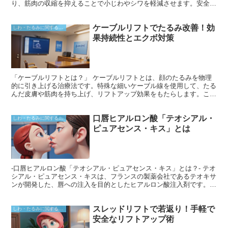
り、筋肉の収縮を抑えることで小じわやシワを軽減させます。安全か
つ効果が実証されており、医療機関や美容クリニックなどで広く使用
されています。
ケーブルリフトでたるみ改善！効
しわ・たるみに関すること
果持続性とエクボ対策
「ケーブルリフトとは？」 ケーブルリフトとは、顔のたるみを物理
的に引き上げる治療法です。特殊な細いケーブル線を使用して、たる
んだ皮膚や筋肉を持ち上げ、リフトアップ効果をもたらします。この
手法は、切開を伴わないため、ダウンタイムが短く済むことが特徴で
す。
口唇ヒアルロン酸「テオシアル・
しわ・たるみに関すること
ピュアセンス・キス」とは
-口唇ヒアルロン酸「テオシアル・ピュアセンス・キス」とは？- テオ
シアル・ピュアセンス・キスは、フランスの製薬会社であるテオキサ
ンが開発した、唇への注入を目的としたヒアルロン酸注入剤です。ヒ
アルロン酸は、皮膚の水分保持や弾力性を向上させる天然の物質で、
安全で生分解性があります。テオシアル・ピュアセンス・キスは、唇
スレッドリフトで若返り！手軽で
に自然なボリュームとふっくら感を与えるように設計されており、左
しわ・たるみに関すること
右のバランスを整え、口角を上げて魅力的な口元を実現します。
安全なリフトアップ術