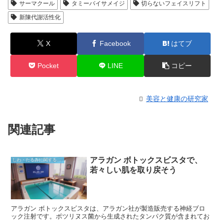
サーマクール
タミーバイサメイジ
切らないフェイスリフト
新陳代謝活性化
X
Facebook
はてブ
Pocket
LINE
コピー
美容と健康の研究家
関連記事
アラガン ボトックスビスタで、
しわ・たるみに関すること
若々しい肌を取り戻そう
アラガン ボトックスビスタは、アラガン社が製造販売する神経ブロ
ック注射です。ボツリヌス菌から生成されたタンパク質が含まれてお