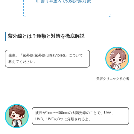
曇りや屋内での紫外線対策
紫外線とは？種類と対策を徹底解説
先生、『紫外線(紫外線(UltraViolet)』について
教えてください。
美容クリニック初心者
波長が1nm〜400nmの太陽光線のことで、UVA、
UVB、UVCの3つに分類されるよ。