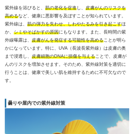
紫外線を浴びると、
肌の老化を促進
し、
皮膚がんのリスクを
高める
など、健康に悪影響を及ぼすことが知られています。
紫外線は、
肌の弾力を失わせ、しわやたるみを引き起こす
ほ
か、
シミやそばかすの原因
にもなります。また、長時間の紫
外線曝露は、
皮膚がんを発症する可能性を高める
ことが明ら
かになっています。特に、UVA（長波長紫外線）は皮膚の奥
まで浸透し、
皮膚細胞のDNAに損傷を与える
ことで、皮膚が
んのリスクを増加させます。そのため、紫外線対策を適切に
行うことは、健康で美しい肌を維持するために不可欠なので
す。
曇りや屋内での紫外線対策