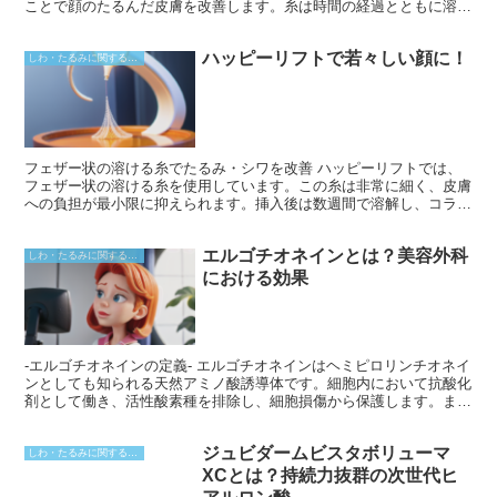
ことで顔のたるんだ皮膚を改善します。糸は時間の経過とともに溶解
され、コラーゲン生成を促進して、長期間にわたるリフトアップ効果
が得られます。
ハッピーリフトで若々しい顔に！
しわ・たるみに関すること
フェザー状の溶ける糸でたるみ・シワを改善 ハッピーリフトでは、
フェザー状の溶ける糸を使用しています。この糸は非常に細く、皮膚
への負担が最小限に抑えられます。挿入後は数週間で溶解し、コラー
ゲン増生を促進します。コラーゲンは肌の弾力を保つタンパク質で、
この糸によって生成されるコラーゲンがたるみやシワの改善につなが
エルゴチオネインとは？美容外科
ります。さらに、この溶ける糸は皮膚のタイトニング効果もあり、引
しわ・たるみに関すること
き締まった若々しい印象を与えます。
における効果
-エルゴチオネインの定義- エルゴチオネインはヘミピロリンチオネイ
ンとしても知られる天然アミノ酸誘導体です。細胞内において抗酸化
剤として働き、活性酸素種を排除し、細胞損傷から保護します。ま
た、エルゴチオネインは細胞のエネルギー産生に関与し、筋肉の疲労
回復に寄与することが示されています。
ジュビダームビスタボリューマ
しわ・たるみに関すること
XCとは？持続力抜群の次世代ヒ