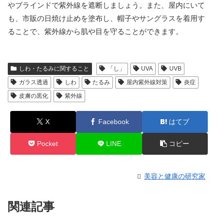
やブラインドで紫外線を遮断しましょう。また、屋内にいて
も、市販の日焼け止めを塗布し、帽子やサングラスを着用す
ることで、紫外線から肌や目を守ることができます。
しわ・たるみに関すること
「し」
UVA
UVB
ガラス透過
しわ
たるみ
屋内紫外線対策
炎症
皮膚の黒化
紫外線
X
Facebook
はてブ
Pocket
LINE
コピー
美容と健康の研究家
関連記事