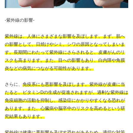
-紫外線の影響-
紫外線は、人体にさまざまな影響
を及ぼします。まず、肌へ
の影響として、
日焼けやシミ、シワの原因となってしまいま
す。長期間にわたって紫外線にさらされると、皮膚がんのリ
スクも高まります。また、目への影響もあり、白内障や角膜
炎などの病気につながる可能性があります。
さらに、
免疫系にも悪影響
を及ぼします。紫外線が皮膚に当
たると、ビタミンDの生成が促進されますが、過剰な紫外線は
免疫細胞の活動を抑制し、感染症にかかりやすくなる恐れが
あります。また、
心臓病や脳卒中のリスクを高める
という研
究結果もあります。
紫外線は健康に悪影響
を及ぼす恐れがあるため、適切な対策