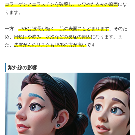
コラーゲンとエラスチンを破壊し、シワやたるみの原因
にな
ります。
一方、
UVBは波長が短く、肌の表面にとどまります
。そのた
め、
日焼けや赤み、水泡などの炎症の原因
になります。ま
た、
皮膚がんのリスクもUVBの方が高い
です。
紫外線の影響