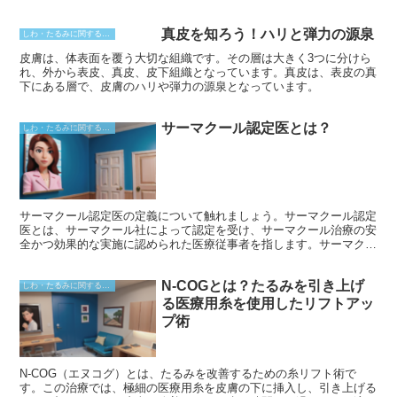
真皮を知ろう！ハリと弾力の源泉
しわ・たるみに関すること
皮膚は、体表面を覆う大切な組織です。その層は大きく3つに分けら
れ、外から表皮、真皮、皮下組織となっています。真皮は、表皮の真
下にある層で、皮膚のハリや弾力の源泉となっています。
サーマクール認定医とは？
しわ・たるみに関すること
サーマクール認定医の定義について触れましょう。サーマクール認定
医とは、サーマクール社によって認定を受け、サーマクール治療の安
全かつ効果的な実施に認められた医療従事者を指します。サーマクー
ル社は、この治療法を開発および提供する大手医療機器メーカーで
す。つまり、認定医はサーマクール社が定める厳格な基準を満たし、
N-COGとは？たるみを引き上げ
適切なトレーニングを受け、サーマクール治療の高度な技術を習得し
しわ・たるみに関すること
ていることを意味します。
る医療用糸を使用したリフトアッ
プ術
N-COG（エヌコグ）とは、たるみを改善するための糸リフト術で
す。この治療では、極細の医療用糸を皮膚の下に挿入し、引き上げる