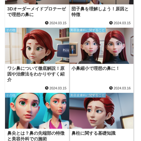
3Dオーダーメイドプロテーゼ
団子鼻を理解しよう！原因と
で理想の鼻に
特徴
2024.03.15
2024.03.15
その他
美容皮膚科に関すること
ワシ鼻について徹底解説！原
小鼻縮小で理想の鼻に！
因や治療法をわかりやすく紹
介
2024.03.15
2024.03.16
その他
美容皮膚科に関すること
鼻尖とは？鼻の先端部の特徴
鼻柱に関する基礎知識
と美容外科での施術