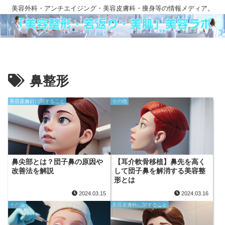
美容外科・アンチエイジング・美容皮膚科・痩身等の情報メディア。
鼻整形
美容皮膚科に関すること
その他
鼻尖部とは？団子鼻の原因や
【耳介軟骨移植】鼻先を高く
改善法を解説
して団子鼻を解消する美容整
形とは
2024.03.15
2024.03.16
その他
美容皮膚科に関すること