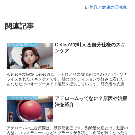
美容と健康の研究家
関連記事
CellecVで叶える自分仕様のスキ
美容皮膚科に関すること
ンケア
-CellecVの特徴- CellecVは、一人ひとりの肌悩みに合わせたパーソナ
ライズされたスキンケアです。肌のコンディションや好みに応じた、
あなただけのオーダーメイド製品を提供しています。研究者や皮膚科
医のチームが、肌タイプや目標に合わせて成分を厳選し、最適な組み
合わせを決定します。 CellecVのもう一つの特徴は、天然由来成分へ
アテロームってなに？原因や治療
のこだわりです。パラベンや合成着色料などの刺激性物質は一切含ん
美容皮膚科に関すること
でおらず、肌に優しい成分のみを使用しています。そのため、敏感肌
法を紹介
やアレルギー肌の方でも安心して使用できます。 また、使い勝手の
良さにも優れています。オンライン上のパーソナライズ診断を通じ
て、わずか数分で最適な製品を提案してくれます。面倒なカスタマイ
ズ作業はなく、あなたにピッタリの製品が簡単に手に入ります。さら
に、定期配送サービスも利用可能なので、製品が切れる心配がありま
アテロームの主な原因は、動脈硬化症です。動脈硬化症とは、動脈の
せん。
内壁にコレステロールなどのプラークが蓄積し、血管が狭くなったり