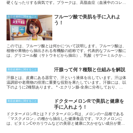
硬くなったりする病気です。プラークは、高脂血症（血液中のコレス
テロールや中性脂肪が多すぎる状態）や、高血圧、喫煙、糖尿病など
の生活習慣病によって引き起こされることが多く、血管を詰まらせて
フルーツ酸で美肌を手に入れよ
血流を妨げることがあります。また、年齢を重ねることでも血管は硬
美容皮膚科に関すること
くなり、アテロームができやすくなります。
う！
このでは、フルーツ酸とは何かについて説明します。フルーツ酸は、
植物や果物から抽出される有機酸の総称です。代表的なフルーツ酸に
は、グリコール酸（サトウキビから抽出）、乳酸（サワーミルクから
抽出）、リンゴ酸（リンゴやブドウから抽出）などがあります。これ
らのフルーツ酸は、肌に塗布すると、角質層のタンパク質を分解して
汗腺って何？種類と仕組みを解説
ターンオーバーを促進する働きがあります。このため、フルーツ酸
美容皮膚科に関すること
は、シミやくすみ、しわなどの肌悩みの改善に効果的だとされていま
汗腺とは、皮膚にある器官で、汗という液体を出しています。汗は体
す。
温調節や老廃物の排泄に重要な役割を果たしています。汗腺には、以
下のように2種類あります。 * -エクリン腺-全身に分布しており、無
臭でサラサラの汗を出します。 * -アポクリン腺-腋や鼠蹊部などに多
く、粘り気がありニオイのある汗を出します。
ドクターメロンRで美肌と健康を
美容皮膚科に関すること
手に入れよう！
ドクターメロンRとは？ドクターメロンRは、メロンの一品種である
「マスクメロン」の種から抽出した健康食品です。マスクメロンに
は、ビタミンCやカリウムなどの美容と健康に欠かせない成分が豊富
に含まれています。ドクターメロンRは、これらの成分を濃縮したも
ので、美肌効果や抗酸化作用が期待できます。