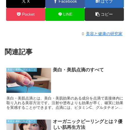
X
Facebook
はてブ
Pocket
LINE
コピー
美容と健康の研究家
関連記事
美白・美肌点滴のすべて
美容皮膚科に関すること
美白・美肌点滴とは、美白・美肌効果のある成分を点滴で直接体内に
取り入れる美容方法です。注射や塗布よりも効果が早く、確実に効果
を実感することができます。点滴には、ビタミンC、グルタチオン、
トラネキサム酸などが含まれており、メラニン生成抑制、抗酸化作
用、炎症抑制などの効果があります。美白・美肌点滴の最大の特徴
オーガニックピーリングとは？優
は、成分を直接血液中に注入するため、経口摂取よりも高い効果が期
美容皮膚科に関すること
待できることです。
しい肌再生方法