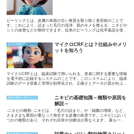
ピーリングとは、皮膚の表面の古い角質を取り除く美容術のことで
す。これにより、詰まった毛穴の洗浄、肌のキメを整える、ニキビや
シミの改善などが期待できます。従来のピーリングは化学薬品を使用
するため、肌への刺激が強かったり、ダウンタイム（肌の回復期間）
が必要だったりと、デメリットがありました。
マイクロCRFとは？仕組みやメリ
美容皮膚科に関すること
ットを知ろう
マイクロCRFとは、臨床試験で用いられる、患者に関する重要な情報
を電子的に記録するシステムのことです。このシステムにより、臨床
試験のデータ収集と管理が効率化され、正確さとデータの質が向上し
ます。従来の紙ベースの記録とは異なり、マイクロCRFではデータは
電子的に収集され、リアルタイムで中央データベースに送信されま
ニキビの基礎知識～種類や原因を
す。このため、データの入力ミスや遺漏が大幅に削減され、データの
美容皮膚科に関すること
一貫性と信頼性が向上します。
解説～
-ニキビの種類- ニキビは、「毛穴の詰まり」や「細菌の増殖」など、
さまざまな要因が重なって発生する皮膚の疾患です。ニキビにはいく
つかの種類があり、それぞれ症状や治療法が異なります。 最も一般
的なのは「白ニキビ」で、毛穴が角質や皮脂で詰まり、白い点が盛り
上がっています。一方、「黒ニキビ」は、毛穴に詰まったものが酸化