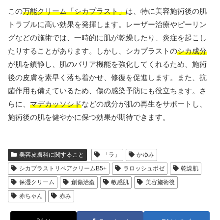
この
万能クリーム「シカプラスト」
は、特に美容施術後の肌
トラブルに高い効果を発揮します。レーザー治療やピーリン
グなどの施術では、一時的に肌が乾燥したり、炎症を起こし
たりすることがあります。しかし、シカプラストの
シカ成分
が肌を鎮静し、肌のバリア機能を強化してくれるため、施術
後の皮膚を素早く落ち着かせ、修復を促進します。また、抗
菌作用も備えているため、傷の感染予防にも役立ちます。さ
らに、
マデカッソシド
などの成分が肌の再生をサポートし、
施術後の肌を健やかに保つ効果が期待できます。
美容皮膚科に関すること
「ラ」
かゆみ
シカプラストリペアクリームB5+
ラロッシュポゼ
乾燥肌
保湿クリーム
創傷治癒
敏感肌
美容施術後
赤ちゃん
赤み