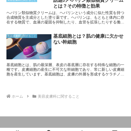
話題のヘパリン類似物質クリーム
されて黒くなります。さらに、「赤ニキビ」は、炎症を起こした状態
美容皮膚科に関すること
で、赤みを帯びて膿が出ることがあります。重症化すると、「嚢胞性
とは？その特徴と効果
ニキビ」となり、硬く痛みを伴う大きなニキビになります。したがっ
ヘパリン類似物質クリームは、ヘパリンという成分に似た性質を持つ
て、ニキビの種類を正しく認識することが、適切な治療につながりま
合成物質を主成分とした塗り薬です。ヘパリンは、もともと体内に存
す。
在する物質で、血液の凝固を抑制したり、血管を拡張したりする働き
があります。ヘパリン類似物質クリームは、ヘパリンと同じような効
果を発揮することで、血栓予防やむくみの改善などに用いられていま
基底細胞とは？肌の健康に欠かせ
す。ただし、ヘパリンと完全に同じ成分ではないため、効果や安全性
美容皮膚科に関すること
は異なります。
ない幹細胞
基底細胞とは、肌の最深層、表皮の基底層に存在する特殊な細胞の一
種です。皮膚細胞の産生に不可欠な幹細胞であり、常に新しい皮膚細
胞を産生しています。基底細胞は、皮膚の外層を形成するケラチノサ
イトの生成を開始する重要な役割を果たしています。さらに、メラニ
ン色素を生成するメラノサイトの産生にも関与しています。
ホーム
美容皮膚科に関すること