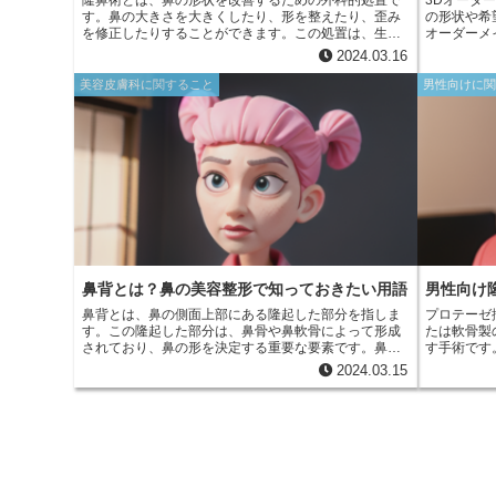
m
隆鼻術とは、鼻の形状を改善するための外科的処置で
3Dオーダ
e
b
す。鼻の大きさを大きくしたり、形を整えたり、歪み
の形状や希
d
a
を修正したりすることができます。この処置は、生ま
オーダーメ
r
o
れつき鼻の形状に不満がある人や、事故や外傷で鼻に
です。従来
2024.03.16
i
損傷を負った人に適しています。隆鼻術には、人工物
め、患者様
i
を使用したインプラント法や、自身の軟骨や骨を使用
ありました
o
美容皮膚科に関すること
男性向けに
t
した自家組織移植法など、さまざまな方法がありま
は、一人ひ
l
す。
り自然で美
k
鼻背とは？鼻の美容整形で知っておきたい用語
男性向け
鼻背とは、鼻の側面上部にある隆起した部分を指しま
プロテーゼ
す。この隆起した部分は、鼻骨や鼻軟骨によって形成
たは軟骨製
されており、鼻の形を決定する重要な要素です。鼻背
す手術です
は、鼻先から鼻根に向かって緩やかに傾斜していま
ど、鼻の形
2024.03.15
す。鼻背の高さや幅は、人によって異なり、民族や個
す。プロテ
人の遺伝によって決まります。 鼻の美容整形において
に使用され
は、鼻背の形状を整えることが重要な要素の一つで
自然な曲線
す。鼻背が低い場合は、インプラントを使用して高さ
やすいとい
を増すことができます。また、鼻背が広い場合は、骨
で、局所麻
や軟骨を削って幅を狭くすることができます。このよ
鼻の横の内
うに、鼻背の形状を整えることで、バランスのとれた
腫れや内出