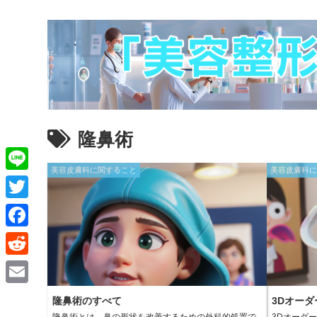
隆鼻術
美容皮膚科に関すること
美容皮膚科
L
i
T
n
w
F
e
i
a
R
t
c
e
E
t
隆鼻術のすべて
3Dオー
e
d