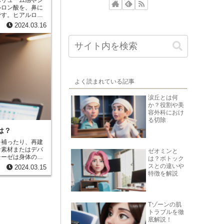
ボリューム感やシ
ルロン酸を、鼻に
です。ヒアルロン
に存在する成分
2024.03.16
。注入後は徐々に
、およそ6か月～
よく読まれている記事
涙丘とは何
か？役割や美
容外科におけ
る切除
は？
を補ったり、再建
な素材またはデバ
ゼオミンと
テーゼは身体の特
は？ボトック
ために使用されま
スとの違いや
2024.03.15
リコンまたは生理
特徴を解説
乳房の大きさと形
、顔面手術では、
るみを滑らかにし
されます。
Tゾーンの肌
トラブルを徹
底解説！