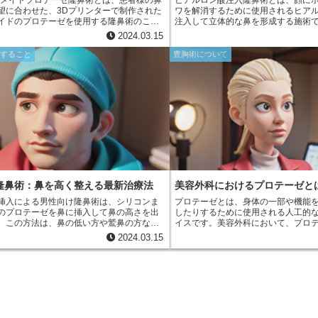
ーメイドプロテーゼ隆鼻術とは、患者様の鼻
ヒアルロン酸注入隆鼻術とは、顔に
望に合わせた、3Dプリンターで制作された
ワを解消するために使用されるヒア
イドのプロテーゼを使用する隆鼻術のこと
注入して立体的な鼻を形成する施術
のプロテーゼでは、既製品を使用するた
酸はもともと人体の真皮や軟骨など
2024.03.15
の鼻の形態とのミスマッチが生じることが
で、高い保水力と弾力性を持ちます
。しかし、オーダーメイドのプロテーゼで
吸収されますが、個人差はあるものの
関すること
豊胸術について
とりの鼻の形に合わせて設計するため、よ
1年程度効果が持続します。
しい仕上がりが期待できます。
隆鼻術：鼻を高く整える最新治療法
美容外科におけるプロテーゼと
挿入による男性向け隆鼻術は、シリコンま
プロテーゼとは、身体の一部や機能
のプロテーゼを鼻に挿入して鼻の高さを出
したりするために使用される人工的
。この方法は、鼻の低い方や鷲鼻の方な
イスです。美容外科において、プロ
にコンプレックスがある男性に適していま
定の部分のボリュームや形を変える
2024.03.15
ーゼの材質は、シリコンと軟骨の2種類が主
す。たとえば、乳房増強術では、シ
ています。シリコンは弾力性があり、鼻の
食塩水で充填されたインプラントが
に沿わせることができ、軟骨は鼻に馴染み
を整えるために挿入されます。また
う特徴があります。手術時間は約1～2時間
頬骨やあごを強調したり、しわやた
酔で行われます。プロテーゼは鼻柱の下や
たりするために、プロテーゼが使用
側に切開を加えて挿入されます。手術後の
血は個人差がありますが、通常は1～2週間