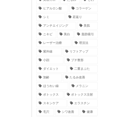
ヒアルロン酸
コラーゲン
シミ
若返り
アンチエイジング
美肌
ニキビ
美白
脂肪吸引
レーザー治療
埋没法
紫外線
リフトアップ
小顔
プチ整形
ダイエット
二重まぶた
加齢
たるみ改善
ほうれい線
メラニン
ボトックス
ボトックス注射
スキンケア
エラスチン
毛穴
シワ改善
健康