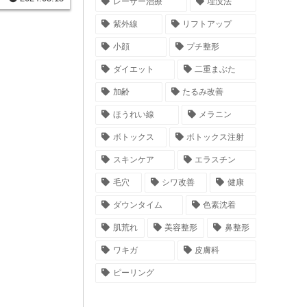
を与えます。この
レーザー治療
埋没法
能にするのです。
紫外線
リフトアップ
小顔
プチ整形
ダイエット
二重まぶた
加齢
たるみ改善
ほうれい線
メラニン
ボトックス
ボトックス注射
スキンケア
エラスチン
毛穴
シワ改善
健康
ダウンタイム
色素沈着
肌荒れ
美容整形
鼻整形
ワキガ
皮膚科
ピーリング