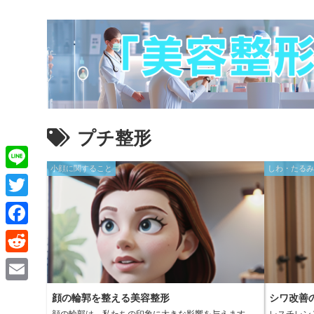
プチ整形
小顔に関すること
しわ・たる
L
i
T
n
w
F
e
i
a
R
t
c
e
E
t
顔の輪郭を整える美容整形
シワ改善
e
d