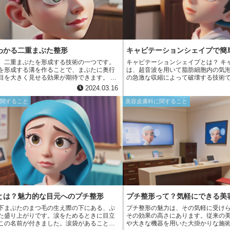
わかる二重まぶた整形
キャビテーションシェイプで簡
、二重まぶたを形成する技術の一つです。
キャビテーションシェイプとは？ キ
を形成する溝を作ることで、まぶたに奥行
は、超音波を用いて脂肪細胞内の気
目を大きく見せる効果が期待できます。 埋
の急激な収縮によって破壊する技術
まぶたの皮膚とまぶたの内側に埋まってい
脂肪細胞に衝撃を与え、細胞膜を破
2024.03.16
極細の糸で縫合します。これにより、まぶ
させます。乳化した脂肪は、その後
縫合部位が固定され、二重まぶたの溝が形
よって体外に排出されます。キャビ
に関すること
美容皮膚科に関すること
。
プでは、このキャビテーション効果
的な脂肪の減少を図ります。
とは？魅力的な目元へのプチ整形
プチ整形って？気軽にできる美
下まぶたのまつ毛の生え際の下にある、ぷ
プチ整形の魅力は、その気軽に受け
た盛り上がりです。涙をためるときに目立
その効果の高さにあります。従来の
この名前が付きました。涙袋があること
や大きな機器を用いた大掛かりな施