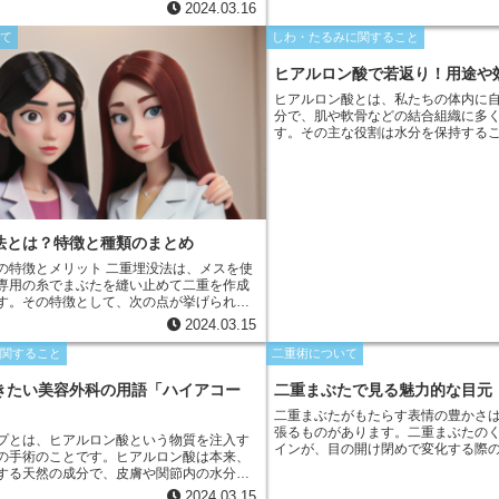
ルウルと輝き、愛らしく女性らしい印象に
も高額でした。しかし、プチ整形は
2024.03.16
しかし、人によっては自然に涙袋がなく、
やボトックス注射などの比較的簡単
んでいて寂しい印象を与えてしまうことが
で済むことが多く、費用も比較的リ
いて
しわ・たるみに関すること
また、ダウンタイムが短く、施術後
戻れるのも大きなメリットです。
ヒアルロン酸で若返り！用途や
ヒアルロン酸とは、私たちの体内に
分で、肌や軟骨などの結合組織に多
す。その主な役割は水分を保持する
ロン酸は、その重さの最大1000倍
能力があり、肌の弾力性と潤いを保
ます。また、軟骨の弾性と衝撃吸収
動きをスムーズにします。ヒアルロ
もに減少していくため、外から補給
しい肌と健康な関節を維持すること
法とは？特徴と種類のまとめ
リット 二重埋没法は、メスを使
専用の糸でまぶたを縫い止めて二重を作成
す。その特徴として、次の点が挙げられま
2024.03.15
りにくいです。 * ダウンタイムが短い手術
、腫れや内出血も比較的軽度で済むため、
に関すること
二重術について
の復帰が早いです。 * 調節しやすい糸で縫
重の幅や形を微調整しやすく、好みの二重
きたい美容外科の用語「ハイアコー
二重まぶたで見る魅力的な目元
いです。 * 安全性が高いメスを使用しない
二重まぶたがもたらす表情の豊かさ
や感染などのリスクが低いです。
張るものがあります。二重まぶたの
プとは、ヒアルロン酸という物質を注入す
インが、目の開け閉めで変化する際
の手術のことです。ヒアルロン酸は本来、
にします。目を開けると、二重の溝
する天然の成分で、皮膚や関節内の水分を
見え、目元に奥行きが出ます。また
ます。注入することで、シワやたるみ、ほ
2024.03.15