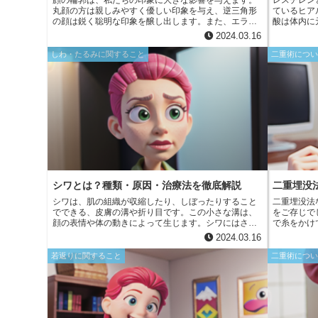
m
顔の輪郭は、私たちの印象に大きな影響を与えます。
レスチレン
e
b
丸顔の方は親しみやすく優しい印象を与え、逆三角形
ているヒア
d
a
の顔は鋭く聡明な印象を醸し出します。また、エラが
酸は体内に
r
o
張っている方は力強い印象を与え、逆に顎が尖ってい
いを与えて
2024.03.16
i
る方は華奢で繊細な印象を与えます。顔の輪郭は、私
を皮膚に注
i
たちが周囲に与えるイメージを大きく左右する重要な
ハリや弾力
o
しわ・たるみに関すること
二重術につ
t
要素なのです。
ンは生分解
l
期間にわた
k
善の美容医
シワとは？種類・原因・治療法を徹底解説
二重埋没
シワは、肌の組織が収縮したり、しぼったりすること
二重埋没法
でできる、皮膚の溝や折り目です。この小さな溝は、
をご存じで
顔の表情や体の動きによって生じます。シワにはさま
で糸をかけ
ざまな種類があり、それぞれに固有の原因や特徴があ
固定するこ
2024.03.16
ります。 最も一般的なシワの種類は、表情じわです。
ができます
これは、笑ったり、しかめっ面をしたりなどの表情を
効果が高く
若返りに関すること
二重術につ
作ったときに現れます。もう1つの一般的な種類は、重
ンが崩れに
力じわです。これは、重力の影響で皮膚がたるんで発
た、従来の
生します。また、日光性シワは、紫外線への曝露によ
ダウンタイ
って引き起こされ、通常は顔や手などに現れます。さ
近年では二
らに、乾燥肌によるシワは、肌の水分不足によって引
点留めが採