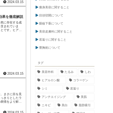
ヒアルロン酸注入
2024.03.15
な施術で、短時間
痩身美容に関すること
ーズナブルです。
すぐに日常生活に
目頭切開について
効果を徹底解説
自然に存在する成
眼瞼下垂について
く含まれていま
ことです。ヒアル
美容皮膚科に関すること
もの水分を抱え込む
つのに役立ってい
若返りに関すること
性を高め、関節の
ン酸は、年齢とと
豊胸術について
することで、若々
ができます。
タグ
美容外科
たるみ
しわ
2024.03.15
ヒアルロン酸
コラーゲン
シミ
若返り
は、まさに目を見
アンチエイジング
美肌
くっきりとしたラ
の表情をより鮮明
ニキビ
美白
脂肪吸引
がよりくっきりと
、目を閉じると二
2024.03.15