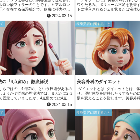
とは、シワ改善などの美容医療で使用され
「フィラーとは」 美容外科におけるフィラーとは、シ
ルロン酸フィラーのことです。ヒアルロン
ワやたるみ、ボリューム不足を改善
元々存在する保湿成分で、皮膚に弾力や潤
下に注入されるジェル状または液体
います。レスチレンは、このヒアルロン酸
す。フィラーの主成分は、人体にも
2024.03.15
入することで、シワを目立たなくし、肌に
アルロン酸やコラーゲンなどの生体
を与える効果があります。また、レスチレ
ており、肌へのなじみがよく、自然
いて
痩身美容に関すること
性素材のため、体内で徐々に分解され、長
できます。また、一時的なものから
って効果が持続します。そのため、シワ改
で、効果の持続期間もさまざまです
療として広く使用されています。
法の『4点留め』徹底解説
美容外科のダイエット
ならではの「4点留め」という技術があるの
-ダイエットとは- ダイエットとは、体重を減らした
しょうか？従来の埋没法では、まぶたに2点
り、望む体型を維持したりするため
て固定していましたが、4点留めでは4点で
慣を変えることを指します。美容外
とで、より強固に二重のラインを作ること
は、過体重または肥満の個人の場合
2024.03.15
。この4点留めは、二重埋没法の中でも特に
食事療法や運動によるダイエットが
、しっかりと固定できるため、二重のライ
や、より迅速な結果を求める場合に
いて
痩身美容に関すること
くくなるというメリットがあります。ま
があります。
埋没法に比べて、皮膚への負担が少なく、
ムも短くなる傾向にあります。そのため、
重埋没法を行う際には、ほとんどの場合で4
用されています。