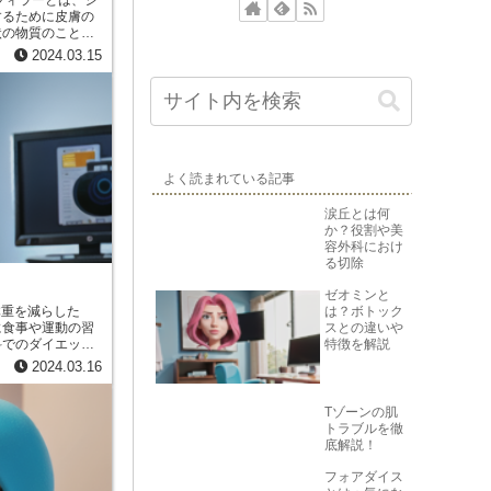
するために皮膚の
状の物質のことで
ともと存在するヒ
2024.03.15
適合性物質ででき
な仕上がりが期待
半永久的なものま
。
よく読まれている記事
涙丘とは何
か？役割や美
容外科におけ
る切除
ゼオミンと
は？ボトック
スとの違いや
に食事や運動の習
特徴を解説
科でのダイエット
に検討されます。
2024.03.16
効果的でない場合
選択肢となる場合
Tゾーンの肌
トラブルを徹
底解説！
フォアダイス