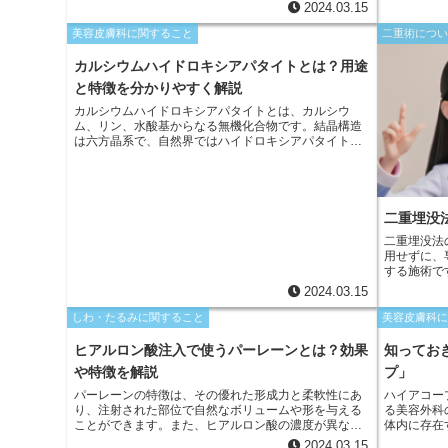
が一時的に改善されます。ボトックスは、筋肉の過剰
で、目がウ
2024.03.15
な動きによって引き起こされるその他の状態、例えば
なります。
片頭痛や多汗症などにも使用されています。
目元がくぼ
美容皮膚科に関すること
二重術につ
あります。
カルシウムハイドロキシアパタイトとは？用途
と特徴を分かりやすく解説
カルシウムハイドロキシアパタイトとは、カルシウ
ム、リン、水酸基からなる無機化合物です。結晶構造
は六方晶系で、自然界ではハイドロキシアパタイトと
して存在します。生物の骨や歯などの硬組織の主成分
であり、医療、歯科、産業用途など幅広い分野で用い
られています。
二重埋没
二重埋没法の特徴とメ
用せずに、
する施術で
す。 * 傷跡が目立たない皮膚を切開しないため、術後
2024.03.15
に傷跡が残
時間も短く
しわ・たるみに関すること
美容皮膚科
日常生活へ
うため、二
ヒアルロン酸注入で使うパーレーンとは？効果
知ってお
を叶えやす
や特徴を解説
プ」
ため、出血
パーレーンの特徴は、その優れた形成力と柔軟性にあ
ハイアコー
り、注射された部位で自然なボリュームや形を与える
る美容外科
ことができます。また、ヒアルロン酸の濃度が異なる
体内に存在
さまざまな種類があり、目的や注入部位に応じて選択
保持してい
2024.03.15