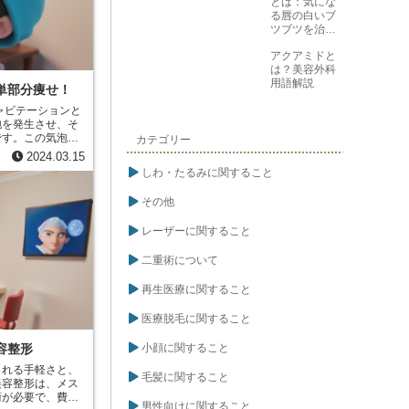
とは：気にな
る唇の白いブ
ツブツを治す
方法
アクアミドと
は？美容外科
用語解説
単部分痩せ！
ャビテーションと
泡を発生させ、そ
です。この気泡が
カテゴリー
壊し、脂肪を乳化
2024.03.15
リンパ系や血液に
しわ・たるみに関すること
テーションシェイ
を利用して、局所
その他
レーザーに関すること
二重術について
再生医療に関すること
医療脱毛に関すること
小顔に関すること
容整形
られる手軽さと、
毛髪に関すること
美容整形は、メス
術が必要で、費用
男性向けに関すること