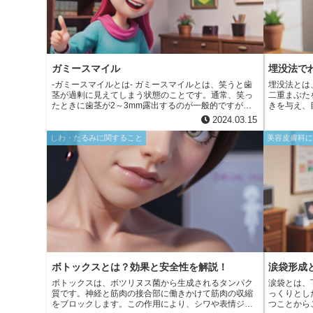
き起こされます。
ガミースマイル
埋没法で
-ガミースマイルとは- ガミースマイルとは、笑うと歯
埋没法とは
茎が過剰に見えてしまう状態のことです。通常、笑っ
二重まぶた
たときに歯茎が2～3mm露出するのが一般的ですが、
きを与え、
ガミースマイルの場合は4mm以上露出してしまいま
没法では、
2024.03.15
す。
る組織を、
たの裏側に
しわ・たるみに関すること
美容皮膚科
成されます
ボトックスとは？効果と安全性を解説！
涙袋形成
ボトックスは、ボツリヌス菌から生成されるタンパク
涙袋とは、
質です。神経と筋肉の接合部に働きかけて筋肉の収縮
っくりとし
をブロックします。この作用により、シワや表情ジワ
つことから