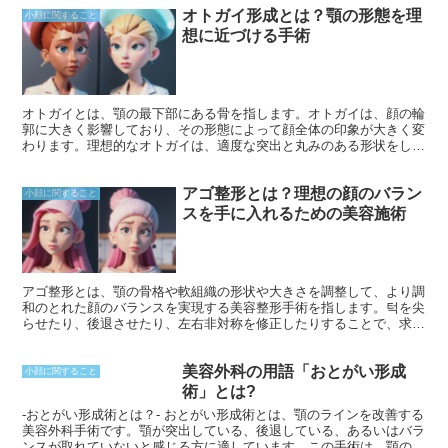
オトガイ形成とは？顎の形態を理
骨自体は、通常は薄い構造をしており、いくつかの異なる部分で構成
小顔に関すること
されています。頬骨の主たる部分は頬骨体と呼ばれ、頬の最も突出し
想に近づける手術
た部分を形成しています。頬骨体に加えて、頬骨には頬骨弓と頬骨突
起と呼ばれる2つのプロセスがあります。頬骨弓は頬骨体から外側に
向かって伸びており、側頭骨につながっています。頬骨突起は頬骨体
の上側に位置しており、側頭筋と呼ばれる咀嚼に関与する筋肉が付着
します。
オトガイとは、顎の最下部にある骨を指します。オトガイは、顔の輪
郭に大きく影響しており、その形態によって顔全体の印象が大きく変
わります。理想的なオトガイは、適度な突出と丸みのある形状をして
おり、顎のラインに調和しています。オトガイが後退していたり、凹
凸があったりすると、非対称な顔だちや、精神的に弱々しい印象を与
アゴ整形とは？理想の顔のバラン
えることがあります。
小顔に関すること
スを手に入れるための美容施術
アゴ整形とは、顎の骨格や軟組織の形状や大きさを調整して、より調
和のとれた顔のバランスを実現する美容整形手術を指します。턱を尖
らせたり、後退させたり、左右非対称を修正したりすることで、求め
られる審美的な理想に近づけることを目的としています。この施術
は、口元や顔全体のバランスを改善し、自信と自己満足を高めるのに
美容外科の用語「おとがい形成
役立ちます。
小顔に関すること
術」とは?
-おとがい形成術とは？- おとがい形成術とは、顎のラインを改善する
美容外科手術です。顎が突出している、後退している、あるいはバラ
ンスが取れていないと感じる方に適しています。この手術は、顎の骨