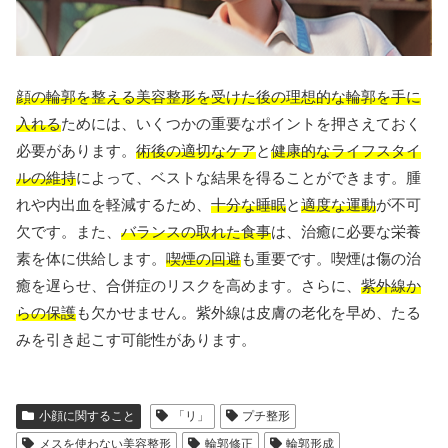
顔の輪郭を整える美容整形を受けた後の理想的な輪郭を手に
入れる
ためには、いくつかの重要なポイントを押さえておく
必要があります。
術後の適切なケア
と
健康的なライフスタイ
ルの維持
によって、ベストな結果を得ることができます。腫
れや内出血を軽減するため、
十分な睡眠
と
適度な運動
が不可
欠です。また、
バランスの取れた食事
は、治癒に必要な栄養
素を体に供給します。
喫煙の回避
も重要です。喫煙は傷の治
癒を遅らせ、合併症のリスクを高めます。さらに、
紫外線か
らの保護
も欠かせません。紫外線は皮膚の老化を早め、たる
みを引き起こす可能性があります。
小顔に関すること
「リ」
プチ整形
メスを使わない美容整形
輪郭修正
輪郭形成