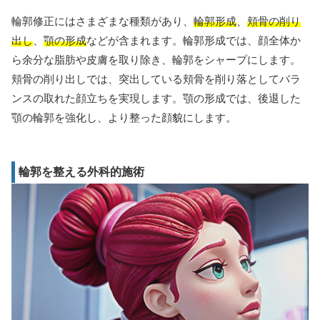
輪郭修正にはさまざまな種類があり、
輪郭形成
、
頬骨の削り
出し
、
顎の形成
などが含まれます。輪郭形成では、顔全体か
ら余分な脂肪や皮膚を取り除き、輪郭をシャープにします。
頬骨の削り出しでは、突出している頬骨を削り落としてバラ
ンスの取れた顔立ちを実現します。顎の形成では、後退した
顎の輪郭を強化し、より整った顔貌にします。
輪郭を整える外科的施術