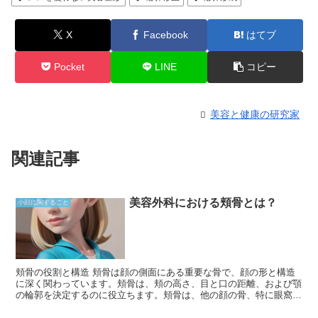
X
Facebook
はてブ
Pocket
LINE
コピー
美容と健康の研究家
関連記事
美容外科における頬骨とは？
小顔に関すること
頬骨の役割と構造 頬骨は顔の側面にある重要な骨で、顔の形と構造
に深く関わっています。頬骨は、頬の高さ、目と口の距離、および顎
の輪郭を決定するのに役立ちます。頬骨は、他の顔の骨、特に眼窩と
上顎骨と密接に接続されています。これらの接続により、頬骨は目と
口の周りを支え、その構造的完全性を維持することができます。 頬