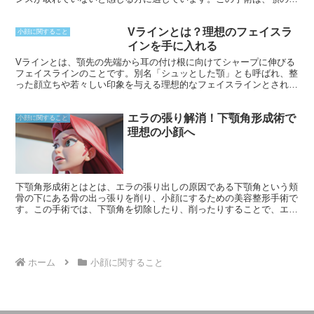
の一部を除去または再配置することで行われます。その結果、よりバ
ランスの取れた調和のとれた顔立ちが得られます。おとがい形成術
Vラインとは？理想のフェイスラ
は、顔面の輪郭を改善し、自信を高めるのに役立つ可能性がありま
小顔に関すること
す。
インを手に入れる
Vラインとは、顎先の先端から耳の付け根に向けてシャープに伸びる
フェイスラインのことです。別名「シュッとした顎」とも呼ばれ、整
った顔立ちや若々しい印象を与える理想的なフェイスラインとされて
います。Vラインの特徴は、あごのラインが緩やかな曲線を描かず
に、顎先から耳たぶまで直線的に下向きに伸びていることです。これ
エラの張り解消！下顎角形成術で
により、シャープで洗練されたフェイスラインが形成され、小顔効果
小顔に関すること
やリフトアップ効果が期待できます。
理想の小顔へ
下顎角形成術とはとは、エラの張り出しの原因である下顎角という頬
骨の下にある骨の出っ張りを削り、小顔にするための美容整形手術で
す。この手術では、下顎角を切除したり、削ったりすることで、エラ
の張りを目立たなくします。切開は口の中から行うため、傷跡が外部
から目立つことはありません。
ホーム
小顔に関すること