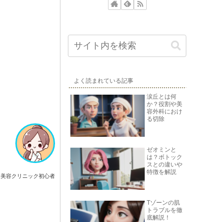
よく読まれている記事
涙丘とは何
か？役割や美
容外科におけ
る切除
ゼオミンと
は？ボトック
スとの違いや
特徴を解説
美容クリニック初心者
Tゾーンの肌
トラブルを徹
底解説！