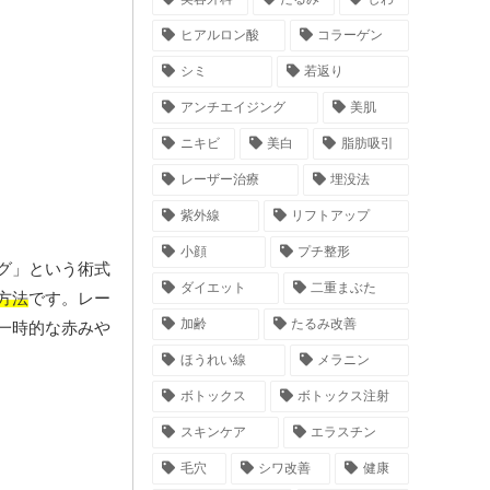
ヒアルロン酸
コラーゲン
シミ
若返り
アンチエイジング
美肌
ニキビ
美白
脂肪吸引
レーザー治療
埋没法
紫外線
リフトアップ
小顔
プチ整形
グ」という術式
ダイエット
二重まぶた
方法
です。レー
加齢
たるみ改善
一時的な赤みや
ほうれい線
メラニン
ボトックス
ボトックス注射
スキンケア
エラスチン
毛穴
シワ改善
健康