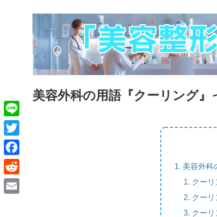
美容外科の用語『クーリング』
L
i
T
n
w
F
美容外科
e
i
a
クーリ
R
t
c
e
クーリ
E
t
e
d
クーリ