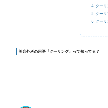
m
e
b
d
クーリ
a
r
o
i
クーリ
i
o
t
クーリ
l
k
美容外科の用語『クーリング』って知ってる？