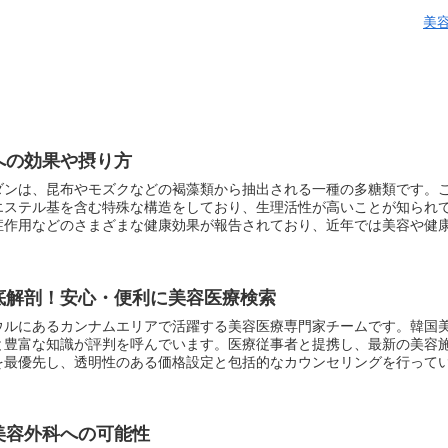
美
への効果や摂り方
エステル基を含む特殊な構造をしており、生理活性が高いことが知られ
症作用などのさまざまな健康効果が報告されており、近年では美容や健
底解剖！安心・便利に美容医療検索
ウルにあるカンナムエリアで活躍する美容医療専門家チームです。韓国
と豊富な知識が評判を呼んでいます。医療従事者と提携し、最新の美容
を最優先し、透明性のある価格設定と包括的なカウンセリングを行って
ビゲーターとして、顧客が安心かつ快適に情報収集し、理想的な美容施
美容外科への可能性