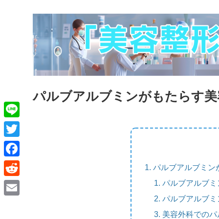
パルブアルブミンがもたらす美
L
i
T
n
w
F
パルブアルブミン
e
i
a
パルブアルブミ
R
t
c
パルブアルブミ
e
E
t
e
美容外科でのパ
d