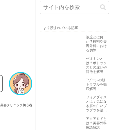
よく読まれている記事
涙丘とは何
か？役割や美
容外科におけ
る切除
ゼオミンと
は？ボトック
スとの違いや
特徴を解説
Tゾーンの肌
トラブルを徹
底解説！
フォアダイス
とは：気にな
美容クリニック初心者
る唇の白いブ
ツブツを治す
方法
アクアミドと
は？美容外科
用語解説