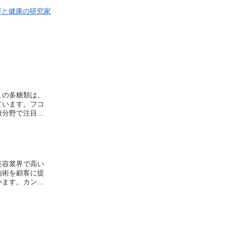
容と健康の研究家
ています。フコ
康分野で注目を
美容業界で高い
施術を顧客に提
います。カンナ
術を受けるサポ