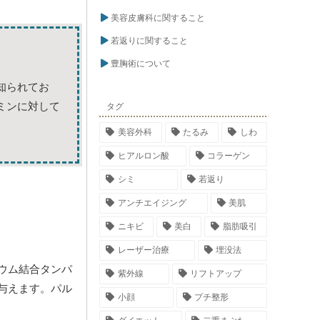
美容皮膚科に関すること
若返りに関すること
豊胸術について
知られてお
ミンに対して
タグ
美容外科
たるみ
しわ
ヒアルロン酸
コラーゲン
シミ
若返り
アンチエイジング
美肌
ニキビ
美白
脂肪吸引
レーザー治療
埋没法
ウム結合タンパ
紫外線
リフトアップ
与えます。パル
小顔
プチ整形