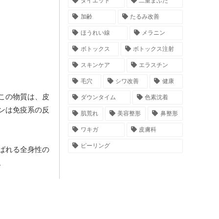
ダイエット
二重まぶた
加齢
たるみ改善
ほうれい線
メラニン
ボトックス
ボトックス注射
スキンケア
エラスチン
毛穴
シワ改善
健康
この物質は、皮
ダウンタイム
色素沈着
ンは免疫系の反
肌荒れ
美容整形
鼻整形
ワキガ
皮膚科
ピーリング
ばれる全身性の
。