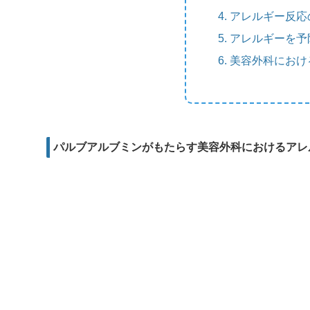
m
e
b
アレルギー反応
d
a
r
o
アレルギーを予
i
i
o
t
美容外科におけ
l
k
パルブアルブミンがもたらす美容外科におけるアレ