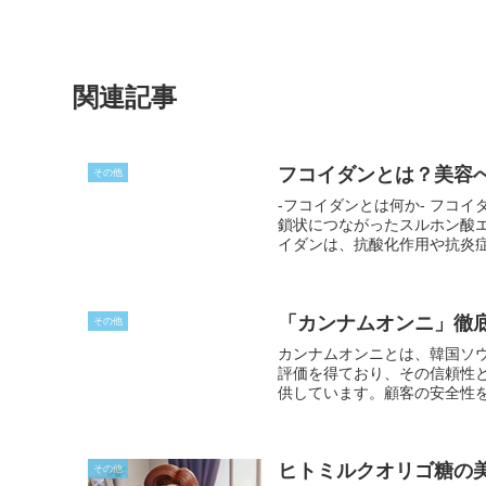
関連記事
フコイダンとは？美容
その他
-フコイダンとは何か- フコイダンは、昆布やモズクなどの褐藻類から抽出される一種の多糖類です。この多糖類は、
鎖状につながったスルホン酸
イダンは、抗酸化作用や抗炎
集めています。
「カンナムオンニ」徹
その他
カンナムオンニとは、韓国ソ
評価を得ており、その信頼性
供しています。顧客の安全性
ムオンニは美容医療業界のナ
ートを提供しています。
ヒトミルクオリゴ糖の
その他