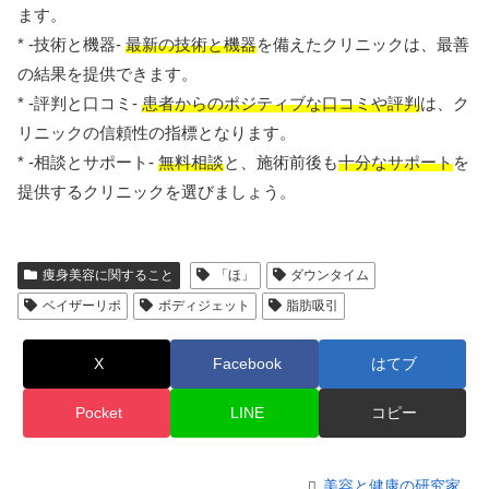
ます。
* -技術と機器-
最新の技術と機器
を備えたクリニックは、最善
の結果を提供できます。
* -評判と口コミ-
患者からのポジティブな口コミや評判
は、ク
リニックの信頼性の指標となります。
* -相談とサポート-
無料相談
と、施術前後も
十分なサポート
を
提供するクリニックを選びましょう。
痩身美容に関すること
「ほ」
ダウンタイム
ベイザーリポ
ボディジェット
脂肪吸引
X
Facebook
はてブ
Pocket
LINE
コピー
美容と健康の研究家