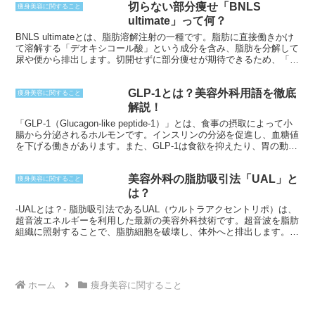
切らない部分痩せ「BNLS
痩身美容に関すること
ultimate」って何？
BNLS ultimateとは、脂肪溶解注射の一種です。脂肪に直接働きかけ
て溶解する「デオキシコール酸」という成分を含み、脂肪を分解して
尿や便から排出します。切開せずに部分痩せが期待できるため、「切
らない部分痩せ」と呼ばれています。
GLP-1とは？美容外科用語を徹底
痩身美容に関すること
解説！
「GLP-1（Glucagon-like peptide-1）」とは、食事の摂取によって小
腸から分泌されるホルモンです。インスリンの分泌を促進し、血糖値
を下げる働きがあります。また、GLP-1は食欲を抑えたり、胃の動き
を遅らせたりするなどの作用も持っています。近年の研究では、
GLP-1が美容効果も有することが分かっています。
美容外科の脂肪吸引法「UAL」と
痩身美容に関すること
は？
-UALとは？- 脂肪吸引法であるUAL（ウルトラアクセントリポ）は、
超音波エネルギーを利用した最新の美容外科技術です。超音波を脂肪
組織に照射することで、脂肪細胞を破壊し、体外へと排出します。従
来の脂肪吸引法と異なり、メスを使わない非侵襲的な手法で、痛みも
ほとんどありません。
ホーム
痩身美容に関すること