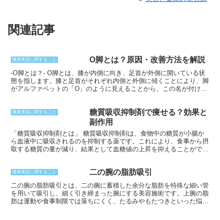
関連記事
O脚とは？原因・改善方法を解説
痩身美容に関すること
-O脚とは？- O脚とは、膝が内側に向き、足首が外側に開いている状
態を指します。膝と足首がそれぞれ内側と外側に傾くことにより、脚
がアルファベットの「O」のように見えることから、この名が付けら
れました。見た目の問題だけでなく、膝や股関節への負担が増す、正
しく歩行できないなどの機能的な問題を引き起こす可能性がありま
糖質吸収抑制剤で痩せる？効果と
す。また、O脚は生まれつきや体質的な原因だけでなく、生活習慣も
痩身美容に関すること
大きく影響します。
副作用
「糖質吸収抑制剤とは」 糖質吸収抑制剤は、食物中の糖質が小腸か
ら血液中に吸収されるのを抑制する薬です。これにより、食事から摂
取する糖質の量が減り、結果として血糖値の上昇を抑えることができ
ます。また、糖質が体内に吸収されにくくなるため、インスリンの過
剰分泌を防ぎ、脂肪の蓄積を抑制する効果もあります。
二の腕の脂肪吸引
痩身美容に関すること
二の腕の脂肪吸引とは、二の腕に蓄積した余分な脂肪を特殊な細い管
を用いて吸引し、細く引き締まった腕にする美容施術です。上腕の脂
肪は運動や食事制限では落ちにくく、たるみやもたつきといった悩み
を抱える人が増えています。脂肪吸引は、そのような頑固な脂肪を効
率的に取り除き、理想的な腕のラインを手に入れることができます。