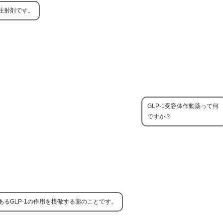
の注射剤です。
GLP-1受容体作動薬って何
ですか？
あるGLP-1の作用を模倣する薬のことです。