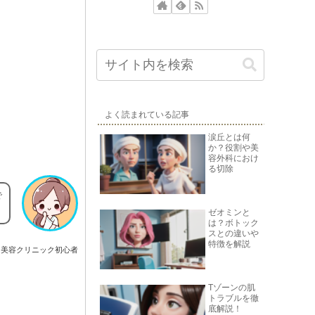
よく読まれている記事
涙丘とは何
か？役割や美
容外科におけ
る切除
で
ゼオミンと
は？ボトック
スとの違いや
特徴を解説
美容クリニック初心者
Tゾーンの肌
トラブルを徹
底解説！