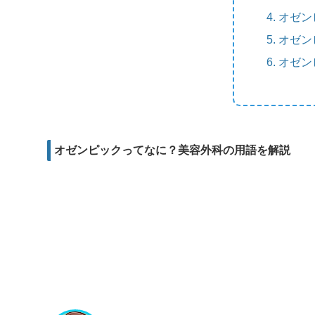
m
e
b
d
オゼン
a
r
o
i
オゼン
i
o
t
オゼン
l
k
オゼンピックってなに？美容外科の用語を解説