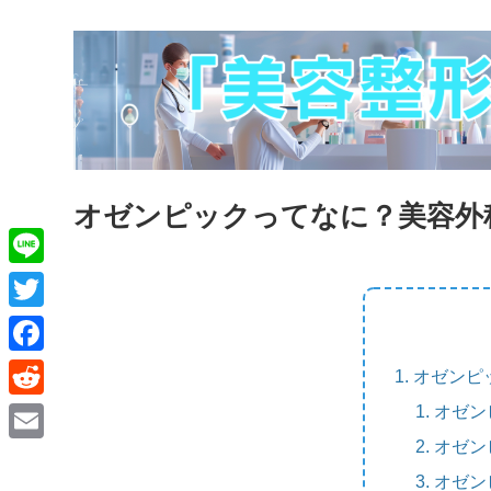
オゼンピックってなに？美容外
L
i
T
n
w
F
オゼンピ
e
i
a
オゼン
R
t
c
e
オゼン
E
t
e
d
オゼン