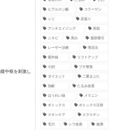
ヒアルロン酸
コラーゲン
シミ
若返り
アンチエイジング
美肌
ニキビ
美白
脂肪吸引
レーザー治療
埋没法
紫外線
リフトアップ
小顔
プチ整形
満腹中枢を刺激し
ダイエット
二重まぶた
加齢
たるみ改善
ほうれい線
メラニン
ボトックス
ボトックス注射
スキンケア
エラスチン
毛穴
シワ改善
健康