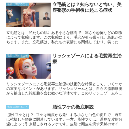
立毛筋とは？知らないと怖い、美
毛髪に関すること
容整形の手術後に起こる症状
立毛筋とは、私たちの肌にある小さな筋肉で、寒さや恐怖などの刺激
によって収縮します。この収縮により、毛穴が引っ張られ、鳥肌が立
ちます。また、立毛筋は、私たちの表情にも関係しており、笑ったり
驚いたりしたときに顔の皮膚を引き締めるのに役立ちます。
リッシェゾームによる毛髪再生治
毛髪に関すること
療
リッシェゾームによる毛髪再生治療の技術的な特徴として、いくつか
の重要なポイントがあります。リッシェゾームとは、自らの脂肪細胞
から抽出した幹細胞を含む微小な球体です。このリッシェゾームを薄
毛が気になる部位に注入することで、新しい毛髪の生成を促すことが
できます。リッシェゾームの特徴の一つは、自己由来であるため、拒
脂性フケの徹底解説
絶反応が少なく、安全性の高い治療であることです。さらに、単回の
毛髪に関すること
手術で効果が得られ、効果の持続期間も比較的長いというメリットが
-脂性フケとは？- フケは頭皮から発生する小さな白色の皮片で、通常
あります。リッシェゾームによる毛髪再生治療は、薄毛に悩む方にと
は乾燥した頭皮に関連しています。一方、脂性フケは、過剰な皮脂分
って、新たな選択肢となり得るでしょう。
泌によって引き起こされるフケです。皮脂は頭皮を潤す天然のオイル
ですが、過剰に分泌されると頭皮に蓄積してフケを引き起こすことが