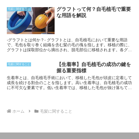
あります。脂性フケは、脂っぽい髪、かゆみ、炎症を伴う頭皮などの
グラフトって何？自毛植毛で重要
症状があります。このフケは、乾燥したフケよりも大きく、重く、黄
毛髪に関すること
色っぽい色をしています。
な用語を解説
-グラフトとは何か？- グラフトとは、自毛植毛において重要な用語
で、毛包を取り巻く組織を含む髪の毛の塊を指します。移植の際に、
グラフトは採取部位から摘出され、脱毛部位に移植されます。各グラ
フトには通常、1～4本の毛包が含まれており、その数はドナー部位
の密度の影響を受けます。
【生着率】自毛植毛の成功の鍵を
毛髪に関すること
握る重要指標
生着率とは、自毛植毛手術において、移植した毛包が頭皮に定着して
成長を続ける割合のことを指します。高い生着率は、自毛植毛の成功
に不可欠な要素です。低い生着率では、移植した毛包が抜け落ちてし
まい、期待した効果が得られなくなります。
ホーム
毛髪に関すること