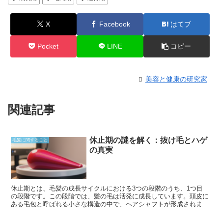
X
Facebook
はてブ
Pocket
LINE
コピー
美容と健康の研究家
関連記事
休止期の謎を解く：抜け毛とハゲ
毛髪に関すること
の真実
休止期とは、毛髪の成長サイクルにおける3つの段階のうち、1つ目
の段階です。この段階では、髪の毛は活発に成長しています。頭皮に
ある毛包と呼ばれる小さな構造の中で、ヘアシャフトが形成されま
す。休止期は、通常2～6年続き、毛髪の成長サイクルの中で最も長
い段階です。