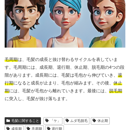
毛周期
は、毛髪の成長と抜け替わるサイクルを表していま
す。毛周期には、成長期、退行期、休止期、脱毛期の4つの段
階があります。成長期には、毛髪は毛包から伸びていき、
退
行期
になると成長が止まり、毛包が縮みます。その後、
休止
期
には、毛髪が毛包から離れていきます。最後には、
脱毛期
に突入し、毛髪が抜け落ちます。
毛髪に関すること
「ケ」
ムダ毛脱毛
休止期
成長期
毛周期
退行期