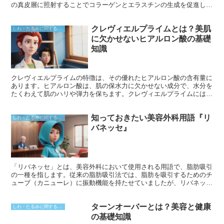
の真皮層に照射することでコラーゲンとエラスチンの生成を促進し、
肌の弾力やハリを向上させます。また、肌のたるみやシワの改善、フ
ェイスラインの引き締めなどの効果も期待されています。
クレヴィエルプライムとは？美肌
しわ・たるみに関すること
に欠かせないヒアルロン酸の基礎
知識
クレヴィエルプライムの特徴は、その優れたヒアルロン酸の含有量に
あります。ヒアルロン酸は、肌の保水力に欠かせない成分で、水分を
たくわえて肌のハリや弾力を保ちます。クレヴィエルプライムには、
このヒアルロン酸が他の製品に比べてより多く含まれており、肌にた
っぷりと潤いを与えます。さらに、クレヴィエルプライムは、ヒアル
知っておきたい美容外科用語『リ
ロン酸が肌に浸透しやすいよう、特殊な加工が施されています。これ
しわ・たるみに関すること
により、肌の奥深くまで浸透して、より効果的に保水力を高めます。
バネッセ』
「リバネッセ」とは、美容外科において使用される用語で、脂肪吸引
の一種を指します。従来の脂肪吸引法では、脂肪を吸引するためのチ
ューブ（カニューレ）に振動機能を持たせていましたが、リバネッセ
は振動させずに吸引を行います。そのため、周囲の組織を傷つけにく
く、術後の痛みや腫れを軽減できるという特徴があります。
ターンオーバーとは？美容と健康
しわ・たるみに関すること
の基礎知識