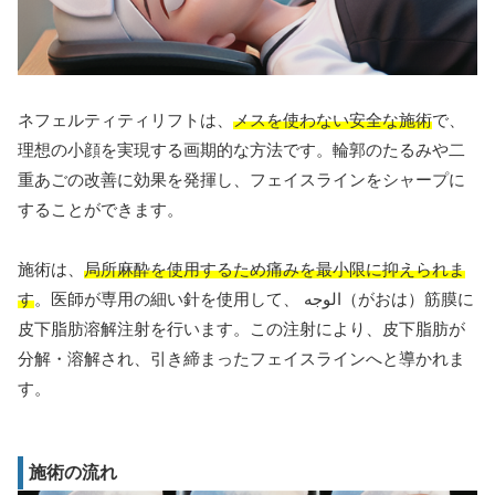
ネフェルティティリフトは、
メスを使わない安全な施術
で、
理想の小顔を実現する画期的な方法です。輪郭のたるみや二
重あごの改善に効果を発揮し、フェイスラインをシャープに
することができます。
施術は、
局所麻酔を使用するため痛みを最小限に抑えられま
す
。医師が専用の細い針を使用して、 الوجه（がおは）筋膜に
皮下脂肪溶解注射を行います。この注射により、皮下脂肪が
分解・溶解され、引き締まったフェイスラインへと導かれま
す。
施術の流れ