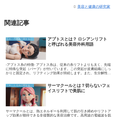
美容と健康の研究家
関連記事
アプトスとは？ ロシアンリフト
しわ・たるみに関すること
と呼ばれる美容外科用語
-アプトス糸の特徴- アプトス糸は、従来の糸リフトよりも太く、先端
に特殊な突起（バーブ）が付いています。この突起が皮膚組織にしっ
かりと固定され、リフティング効果が持続します。また、生分解性の
ため、体内に挿入しても異物反応を起こさずに分解され、安全に使用
できます。さらに、コラーゲンの生成を促進する効果があり、リフト
サーマクールとは？切らないフェ
アップ効果に加えて、ほうれい線やたるみなどの肌の改善にも期待で
しわ・たるみに関すること
きます。
イスリフトで美肌に
サーマクールとは、熱エネルギーを利用して肌の引き締めやリフトア
ップ効果が期待できる非侵襲的な美容治療です。高周波の電磁波を肌