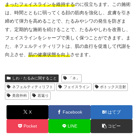
まったフェイスラインを維持する
のに役立ちます。この施術
は、時間とともに弱ってくる顔の筋肉を強化し、皮膚を引き
締めて弾力を高めることで、たるみやシワの発生を防ぎま
す。定期的な施術を続けることで、たるみやしわを改善し、
フェイスラインをシャープで美しく保つことができます。ま
た、ネフェルティティリフトは、肌の血行を促進して代謝を
向上させ、
肌の健康状態を向上
させます。
しわ・たるみに関すること
「ネ」
ネフェルティティリフト
フェイスライン
ボトックス注射
美容外科
若返り
X
Facebook
はてブ
Pocket
LINE
コピー