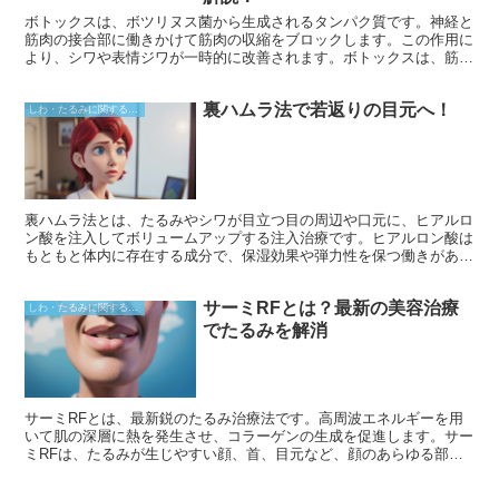
ボトックスは、ボツリヌス菌から生成されるタンパク質です。神経と
筋肉の接合部に働きかけて筋肉の収縮をブロックします。この作用に
より、シワや表情ジワが一時的に改善されます。ボトックスは、筋肉
の過剰な動きによって引き起こされるその他の状態、例えば片頭痛や
多汗症などにも使用されています。
裏ハムラ法で若返りの目元へ！
しわ・たるみに関すること
裏ハムラ法とは、たるみやシワが目立つ目の周辺や口元に、ヒアルロ
ン酸を注入してボリュームアップする注入治療です。ヒアルロン酸は
もともと体内に存在する成分で、保湿効果や弾力性を保つ働きがあり
ます。この治療では、加齢や環境ストレスで減少したヒアルロン酸を
補うことで、ふっくらとしたハリのある若々しい目元を演出します。
サーミRFとは？最新の美容治療
しわ・たるみに関すること
でたるみを解消
サーミRFとは、最新鋭のたるみ治療法です。高周波エネルギーを用
いて肌の深層に熱を発生させ、コラーゲンの生成を促進します。サー
ミRFは、たるみが生じやすい顔、首、目元など、顔のあらゆる部位
に使用できます。