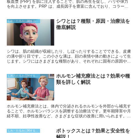
板血漿 (PRP) を肌に注入することで、肌の再生を促し、ハリや弾力
を向上させます。PRP は、成長因子を豊富に含んでおり、コラーゲ
ンやエラスチンの産生を促進し、肌の若返りを図ることが期待できま
す。
シワとは？種類・原因・治療法を
しわ・たるみに関すること
徹底解説
シワは、肌の組織が収縮したり、しぼったりすることでできる、皮膚
の溝や折り目です。この小さな溝は、顔の表情や体の動きによって生
じます。シワにはさまざまな種類があり、それぞれに固有の原因や特
徴があります。 最も一般的なシワの種類は、表情じわです。これ
は、笑ったり、しかめっ面をしたりなどの表情を作ったときに現れま
ホルモン補充療法とは？効果や種
す。もう1つの一般的な種類は、重力じわです。これは、重力の影響
しわ・たるみに関すること
で皮膚がたるんで発生します。また、日光性シワは、紫外線への曝露
類を詳しく解説
によって引き起こされ、通常は顔や手などに現れます。さらに、乾燥
肌によるシワは、肌の水分不足によって引き起こされます。
ホルモン補充療法とは、体内で分泌されるホルモンを外部から補充す
ることで、ホルモンバランスを調整する治療法です。更年期障害や月
経不順、妊孕性改善など、さまざまな症状の改善に用いられます。ホ
ルモン補充剤には、エストロゲン、プロゲステロン、テストステロン
などがあり、不足しているホルモンの種類に合わせて処方されます。
ボトックスとは？効果と安全性を
しわ・たるみに関すること
解説！