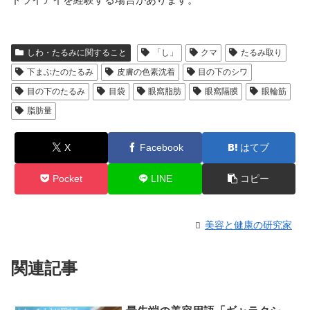
しわ・たるみに関すること
「し」
クマ
たるみ取り
下まぶたのたるみ
皮膚の色素沈着
目の下のシワ
目の下のたるみ
目袋
眼窩脂肪
眼窩隔膜
眼輪筋
脂肪量
X
Facebook
はてブ
Pocket
LINE
コピー
美容と健康の研究家
関連記事