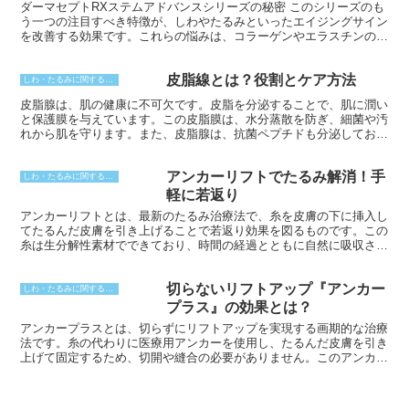
ダーマセプトRXステムアドバンスシリーズの秘密 このシリーズのも
う一つの注目すべき特徴が、しわやたるみといったエイジングサイン
を改善する効果です。これらの悩みは、コラーゲンやエラスチンの減
少によって引き起こされます。ダーマセプトR Xステムアドバンスシ
リーズには、肌の弾力性と保水力を向上させる強力な成分が含まれて
皮脂線とは？役割とケア方法
おり、それによりしわやたるみを目立たなくすることが期待できま
しわ・たるみに関すること
す。
皮脂腺は、肌の健康に不可欠です。皮脂を分泌することで、肌に潤い
と保護膜を与えています。この皮脂膜は、水分蒸散を防ぎ、細菌や汚
れから肌を守ります。また、皮脂腺は、抗菌ペプチドも分泌してお
り、これが細菌の増殖を抑えます。さらに、皮脂腺から分泌される皮
脂は、皮膚の弾力性を保ち、乾燥や小じわの予防にも役立ちます。
アンカーリフトでたるみ解消！手
しわ・たるみに関すること
軽に若返り
アンカーリフトとは、最新のたるみ治療法で、糸を皮膚の下に挿入し
てたるんだ皮膚を引き上げることで若返り効果を図るものです。この
糸は生分解性素材でできており、時間の経過とともに自然に吸収され
ていきます。糸を挿入する際には局部麻酔を用いるため、痛みはほと
んどありません。治療時間は約30分程度で、傷跡もほとんど残りま
切らないリフトアップ『アンカー
せん。
しわ・たるみに関すること
プラス』の効果とは？
アンカープラスとは、切らずにリフトアップを実現する画期的な治療
法です。糸の代わりに医療用アンカーを使用し、たるんだ皮膚を引き
上げて固定するため、切開や縫合の必要がありません。このアンカー
は小さな突起を持ち、皮膚の真皮層にしっかりと固定され、たるみを
改善し、フェイスラインを引き締めてリフトアップを実現します。