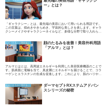
最先端の美容用語「ギャラクシ
しわ・たるみに関すること
ー」とは？
「ギャラクシー」とは、最先端の美容において用いられる用語です。
この言葉は、煌めきやきらめき、宇宙的な美しさを表します。ギャラ
クシーメイクやギャラクシーネイルなど、多様な分野で取り入れられ
ています。
顔のたるみを改善！美容外科用語
しわ・たるみに関すること
「アルマ」とは？
アルマとはとは、高周波エネルギーを利用した美容医療機器のことで
す。肌表面に電極を当て、真皮層にエネルギーを届けることで、コラ
ーゲンとエラスチンの生成を促進します。これにより、肌のハリや弾
力が向上し、たるみの改善につながります。
ダーマセプトRXステムアドバン
しわ・たるみに関すること
スシリーズの秘密