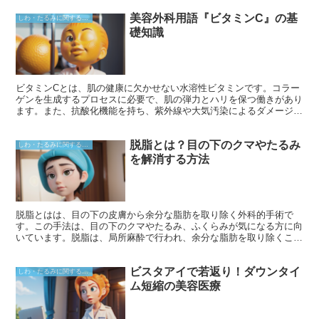
美容外科用語『ビタミンC』の基
しわ・たるみに関すること
礎知識
ビタミンCとは、肌の健康に欠かせない水溶性ビタミンです。コラー
ゲンを生成するプロセスに必要で、肌の弾力とハリを保つ働きがあり
ます。また、抗酸化機能を持ち、紫外線や大気汚染によるダメージか
ら肌を守ります。
脱脂とは？目の下のクマやたるみ
しわ・たるみに関すること
を解消する方法
脱脂とはは、目の下の皮膚から余分な脂肪を取り除く外科的手術で
す。この手法は、目の下のクマやたるみ、ふくらみが気になる方に向
いています。脱脂は、局所麻酔で行われ、余分な脂肪を取り除くこと
で、目の周りの見た目が若々しく引き締まった印象になります。
ビスタアイで若返り！ダウンタイ
しわ・たるみに関すること
ム短縮の美容医療