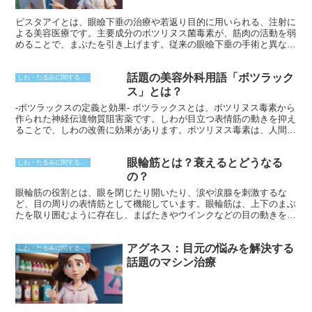
ビスタアイとは、眼瞼下垂の治療や若返り目的に用いられる、注射に
よる美容医療です。主要成分のボツリヌス菌毒素が、筋肉の活動を弱
めることで、まぶたを引き上げます。従来の眼瞼下垂の手術と異な
り、メスを使用しないため、ダウンタイムが短縮されるのが特徴で
す。また、効果は注射後数日から数週間で現れ、約6～8か月持続し
話題の美容外科用語「ボツラック
ます。
しわ・たるみに関すること
ス」とは？
-ボツラックスの定義と効果- ボツラックスとは、ボツリヌス毒素から
作られた神経伝達物質阻害薬です。しわが目立つ表情筋の動きを抑え
ることで、しわの改善に効果があります。ボツリヌス毒素は、人間の
体内で自然に作られるタンパク質の一種ですが、製剤として使用する
際には、濃度を調整して安全性の高い形で用いられます。 ボツラッ
眼輪筋とは？衰えるとどうなる
クス注射では、極細の針を使って少量のボツラックスを表情筋に注入
しわ・たるみに関すること
します。注射後は、しわが目立つ部分の筋肉が麻痺し、しわが一時的
の？
に改善されます。効果は通常、1週間ほどで現れ、3～4ヶ月ほど持続
眼輪筋の役割とは、眼を閉じたり開いたり、涙や涙腺を刺激するな
します。
ど、目の周りの表情筋として機能しています。眼輪筋は、上下のまぶ
たを取り囲むように存在し、まばたきやウインクなどの目の動きを可
能にしています。また、涙腺の刺激によって涙を分泌することで、目
の潤いや異物の除去にも役立っています。
アグネス：目元の悩みを解決する
しわ・たるみに関すること
話題のマシン治療