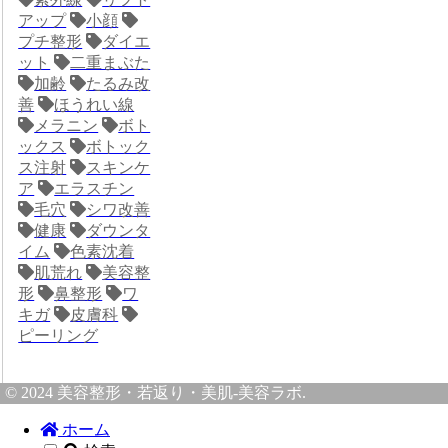
アップ
小顔
プチ整形
ダイエ
ット
二重まぶた
加齢
たるみ改
善
ほうれい線
メラニン
ボト
ックス
ボトック
ス注射
スキンケ
ア
エラスチン
毛穴
シワ改善
健康
ダウンタ
イム
色素沈着
肌荒れ
美容整
形
鼻整形
ワ
キガ
皮膚科
ピーリング
© 2024 美容整形・若返り・美肌-美容ラボ.
ホーム