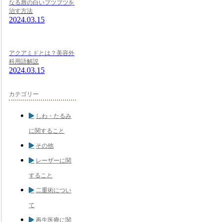
なる唇の白いブツブツを
治す方法
2024.03.15
アクアミドとは？美容外
科用語解説
2024.03.15
カテゴリー
しわ・たるみ
に関すること
その他
レーザーに関
すること
二重術につい
て
再生医療に関