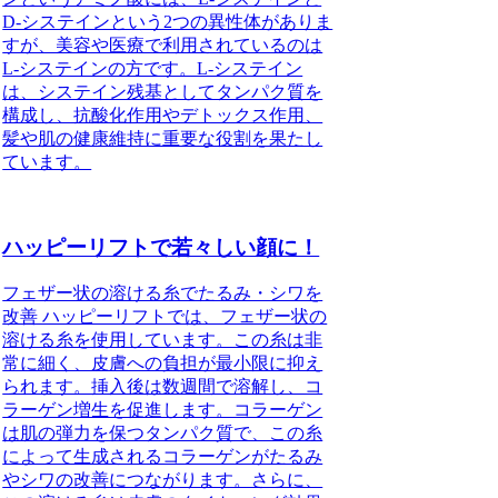
D-システインという2つの異性体がありま
すが、美容や医療で利用されているのは
L-システインの方です。L-システイン
は、システイン残基としてタンパク質を
構成し、抗酸化作用やデトックス作用、
髪や肌の健康維持に重要な役割を果たし
ています。
ハッピーリフトで若々しい顔に！
フェザー状の溶ける糸でたるみ・シワを
改善 ハッピーリフトでは、フェザー状の
溶ける糸を使用しています。この糸は非
常に細く、皮膚への負担が最小限に抑え
られます。挿入後は数週間で溶解し、コ
ラーゲン増生を促進します。コラーゲン
は肌の弾力を保つタンパク質で、この糸
によって生成されるコラーゲンがたるみ
やシワの改善につながります。さらに、