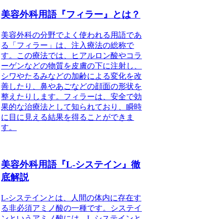
美容外科用語『フィラー』とは？
美容外科の分野でよく使われる用語であ
る「フィラー」は、注入療法の総称で
す。この療法では、ヒアルロン酸やコラ
ーゲンなどの物質を皮膚の下に注射し、
シワやたるみなどの加齢による変化を改
善したり、鼻やあごなどの顔面の形状を
整えたりします。フィラーは、安全で効
果的な治療法として知られており、瞬時
に目に見える結果を得ることができま
す。
美容外科用語『L-システイン』徹
底解説
L-システインとは、人間の体内に存在す
る非必須アミノ酸の一種です。システイ
ンというアミノ酸には、L-システインと