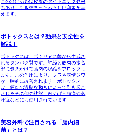
この溶ける糸は皮膚のタイトニング効果
もあり、引き締まった若々しい印象を与
えます。
ボトックスとは？効果と安全性を
解説！
ボトックスは、ボツリヌス菌から生成さ
れるタンパク質です。神経と筋肉の接合
部に働きかけて筋肉の収縮をブロックし
ます。この作用により、シワや表情ジワ
が一時的に改善されます。ボトックス
は、筋肉の過剰な動きによって引き起こ
されるその他の状態、例えば片頭痛や多
汗症などにも使用されています。
美容外科で注目される「腸内細
菌」とは？