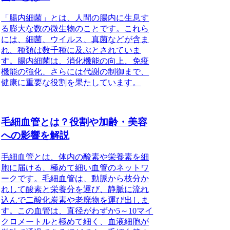
「腸内細菌」とは、人間の腸内に生息す
る膨大な数の微生物のことです。これら
には、細菌、ウイルス、真菌などが含ま
れ、種類は数千種に及ぶとされていま
す。腸内細菌は、消化機能の向上、免疫
機能の強化、さらには代謝の制御まで、
健康に重要な役割を果たしています。
毛細血管とは？役割や加齢・美容
への影響を解説
毛細血管とは、体内の酸素や栄養素を細
胞に届ける、極めて細い血管のネットワ
ークです。毛細血管は、動脈から枝分か
れして酸素と栄養分を運び、静脈に流れ
込んで二酸化炭素や老廃物を運び出しま
す。この血管は、直径がわずか5～10マイ
クロメートルと極めて細く、血液細胞が