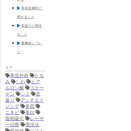
美容皮膚科に
関すること
若返りに関す
ること
豊胸術につい
て
タグ
美容外科
たる
み
しわ
ヒア
ルロン酸
コラー
ゲン
シミ
若
返り
アンチエイ
ジング
美肌
ニキビ
美白
脂肪吸引
レーザ
ー治療
埋没法
紫外線
リフト