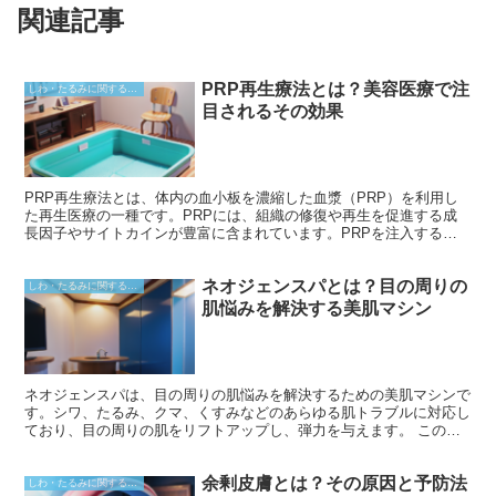
関連記事
PRP再生療法とは？美容医療で注
しわ・たるみに関すること
目されるその効果
PRP再生療法とは、体内の血小板を濃縮した血漿（PRP）を利用し
た再生医療の一種です。PRPには、組織の修復や再生を促進する成
長因子やサイトカインが豊富に含まれています。PRPを注入するこ
とで、傷ついた組織の修復を促進し、痛みや炎症を軽減することがで
きます。
ネオジェンスパとは？目の周りの
しわ・たるみに関すること
肌悩みを解決する美肌マシン
ネオジェンスパは、目の周りの肌悩みを解決するための美肌マシンで
す。シワ、たるみ、クマ、くすみなどのあらゆる肌トラブルに対応し
ており、目の周りの肌をリフトアップし、弾力を与えます。 このマ
シンは、超音波とラジオ波の同時出力によって、肌の奥深くまで作用
します。超音波が真皮層のコラーゲンやエラスチンを刺激し、ラジオ
余剰皮膚とは？その原因と予防法
波が肌表面を引き締めます。これにより、肌の再生と引き締めが促さ
しわ・たるみに関すること