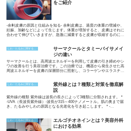
れ、シワやたるみが改善します。また、血行が促進されるため、クマ
をご紹介
やくすみも解消されます。
-余剰皮膚の原因と仕組みを知る- 余剰皮膚は、過度の体重の増減や、
妊娠、加齢などによって生じます。体重が増加すると、皮膚はそれに
合わせて伸びていきますが、急激に減量すると皮膚が収縮するのに時
間がかかります。このため、余剰皮膚が垂れ下がった状態になりま
す。また、妊娠中はホルモンの変化によって皮膚が柔軟になり、出産
サーマクールとタミーバイサメイ
後に余剰皮膚が残ることがあります。加齢に伴うコラーゲンやエラス
しわ・たるみに関すること
チンの減少も、皮膚の弾力を低下させ、たるみを引き起こす要因とな
ジの違い
ります。
サーマクールとは、高周波エネルギーを利用して皮膚の引き締めやシ
ワの改善を行う美容治療です。この治療では、機器から発生させた高
周波エネルギーを皮膚の深層部分に照射し、コラーゲンやエラスチン
の生成を促進させます。これにより、皮膚の弾力やハリが向上し、シ
ワやたるみが改善されるとされています。サーマクールの特徴として
紫外線とは？種類と対策を徹底解
は、メスや針を使用しないためダウンタイムがほとんどなく、また効
しわ・たるみに関すること
果が比較的長いことが挙げられます。顔や首、身体などさまざまな部
説
位に治療が可能です。
紫外線の種類 紫外線は波長の長さによって3種類に分類されます。 *
-UVA（長波長紫外線）-波長が315～400ナノメートル。肌の奥まで届
き、たるみやしわの原因となる光老化を引き起こします。 * -
UVB（中波長紫外線）-波長が280～315ナノメートル。表皮に届き、
日焼けや炎症などを引き起こします。 * -UVC（短波長紫外線）-波長
エルゴチオネインとは？美容外科
が100～280ナノメートル。最も有害な紫外線で、人体に届くことは
しわ・たるみに関すること
ありませんが、人工光源から発生することがあります。
における効果