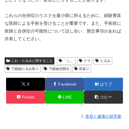
これらの合併症のリスクを最小限に抑えるために、経験豊富
な医師による手術を受けることが重要です。また、手術前に
医師と合併症の可能性について話し合い、懸念事項があれば
共有してください。
しわ・たるみに関すること
「し」
クマ
たるみ
下眼瞼たるみ取り
下眼瞼切開法
若返り
X
Facebook
はてブ
Pocket
LINE
コピー
美容と健康の研究家