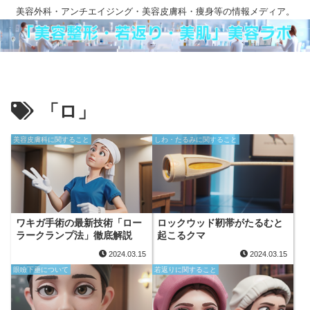
美容外科・アンチエイジング・美容皮膚科・痩身等の情報メディア。
「ロ」
美容皮膚科に関すること
しわ・たるみに関すること
ワキガ手術の最新技術「ロー
ロックウッド靭帯がたるむと
ラークランプ法」徹底解説
起こるクマ
2024.03.15
2024.03.15
眼瞼下垂について
若返りに関すること