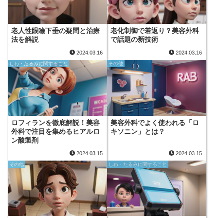
老人性眼瞼下垂の疑問と治療
老化制御で若返り？美容外科
法を解説
で話題の新技術
2024.03.16
2024.03.16
しわ・たるみに関すること
その他
ロフィランを徹底解説！美容
美容外科でよく使われる「ロ
外科で注目を集めるヒアルロ
キソニン」とは？
ン酸製剤
2024.03.15
2024.03.15
その他
しわ・たるみに関すること