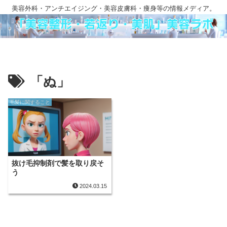
美容外科・アンチエイジング・美容皮膚科・痩身等の情報メディア。
「ぬ」
毛髪に関すること
抜け毛抑制剤で髪を取り戻そ
う
2024.03.15