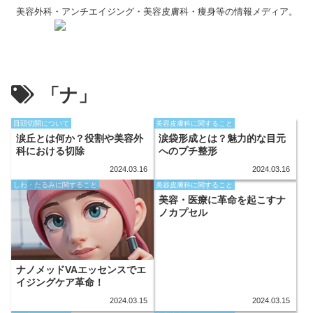
美容外科・アンチエイジング・美容皮膚科・痩身等の情報メディア。
「ナ」
目頭切開について
美容皮膚科に関すること
涙丘とは何か？役割や美容外
涙袋形成とは？魅力的な目元
科における切除
へのプチ整形
2024.03.16
2024.03.16
しわ・たるみに関すること
美容皮膚科に関すること
美容・医療に革命を起こすナ
ノカプセル
ナノメッドVAエッセンスでエ
イジングケア革命！
2024.03.15
2024.03.15