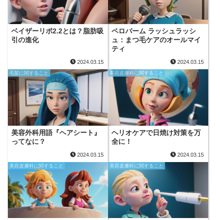
ベイザーリポ2.2とは？脂肪吸
ペロバーム ラッシュラッシ
引の進化
ュ：まつ毛ケアのオールマイ
ティ
2024.03.15
2024.03.15
毛髪に関すること
美容皮膚科に関すること
美容外科用語『ヘアシート』
ヘリオケアで日焼け対策を万
ってなに？
全に！
2024.03.15
2024.03.15
美容皮膚科に関すること
美容皮膚科に関すること