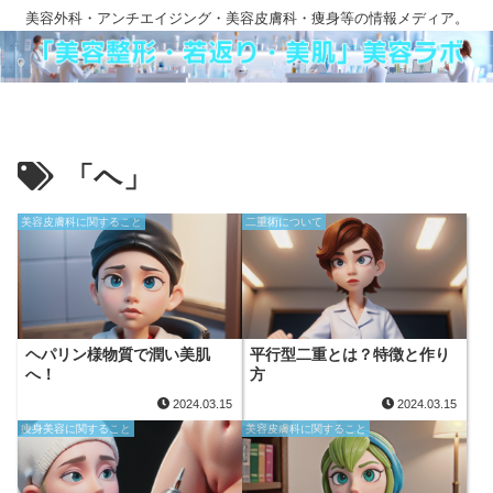
美容外科・アンチエイジング・美容皮膚科・痩身等の情報メディア。
「ヘ」
美容皮膚科に関すること
二重術について
ヘパリン様物質で潤い美肌
平行型二重とは？特徴と作り
へ！
方
2024.03.15
2024.03.15
痩身美容に関すること
美容皮膚科に関すること