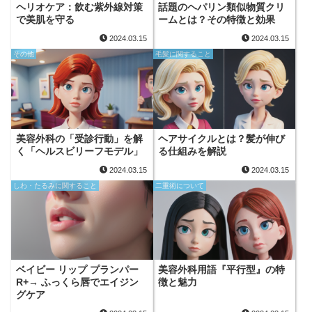
ヘリオケア：飲む紫外線対策
話題のヘパリン類似物質クリ
で美肌を守る
ームとは？その特徴と効果
2024.03.15
2024.03.15
その他
毛髪に関すること
美容外科の「受診行動」を解
ヘアサイクルとは？髪が伸び
く「ヘルスビリーフモデル」
る仕組みを解説
2024.03.15
2024.03.15
しわ・たるみに関すること
二重術について
ベイビー リップ プランパー
美容外科用語『平行型』の特
R+→ ふっくら唇でエイジン
徴と魅力
グケア