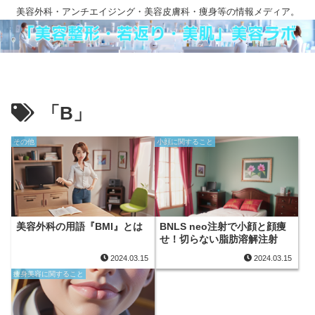
美容外科・アンチエイジング・美容皮膚科・痩身等の情報メディア。
「B」
その他
小顔に関すること
美容外科の用語『BMI』とは
BNLS neo注射で小顔と顔痩
せ！切らない脂肪溶解注射
2024.03.15
2024.03.15
痩身美容に関すること