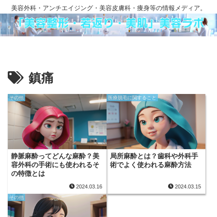
美容外科・アンチエイジング・美容皮膚科・痩身等の情報メディア。
鎮痛
その他
医療脱毛に関すること
静脈麻酔ってどんな麻酔？美
局所麻酔とは？歯科や外科手
容外科の手術にも使われるそ
術でよく使われる麻酔方法
の特徴とは
2024.03.16
2024.03.15
その他