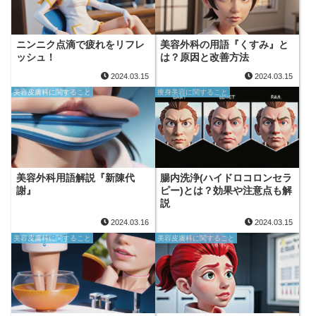
ニンニク点滴で疲れをリフレ
美容外科の用語『くすみ』と
ッシュ！
は？原因と改善方法
2024.03.15
2024.03.15
美容皮膚科に関すること
痩身美容に関すること
美容外科用語解説『新陳代
腸内洗浄(ハイドロコロンセラ
謝』
ピー)とは？効果や注意点も解
説
2024.03.16
2024.03.15
美容皮膚科に関すること
美容皮膚科に関すること