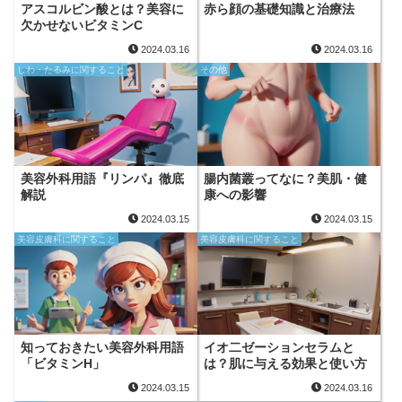
アスコルビン酸とは？美容に
赤ら顔の基礎知識と治療法
欠かせないビタミンC
2024.03.16
2024.03.16
しわ・たるみに関すること
その他
美容外科用語『リンパ』徹底
腸内菌叢ってなに？美肌・健
解説
康への影響
2024.03.15
2024.03.15
美容皮膚科に関すること
美容皮膚科に関すること
知っておきたい美容外科用語
イオ二ゼーションセラムと
「ビタミンH」
は？肌に与える効果と使い方
2024.03.15
2024.03.16