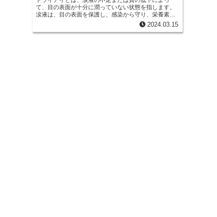
m
ドライアイとは、涙液の不足または質の低下によっ
e
b
て、目の表面が十分に潤っていない状態を指します。
d
a
涙液は、目の表面を保護し、感染から守り、栄養素を
r
o
供給するのに不可欠です。涙液の分泌量が減少した
2024.03.15
i
り、質が低下したりすると、目の表面に不快な症状が
i
現れます。ドライアイは、一時的なものから慢性的な
o
t
ものまで、さまざまな程度で現れます。
l
k