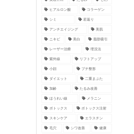
ヒアルロン酸
コラーゲン
シミ
若返り
アンチエイジング
美肌
ニキビ
美白
脂肪吸引
レーザー治療
埋没法
紫外線
リフトアップ
小顔
プチ整形
ダイエット
二重まぶた
加齢
たるみ改善
ほうれい線
メラニン
ボトックス
ボトックス注射
スキンケア
エラスチン
毛穴
シワ改善
健康