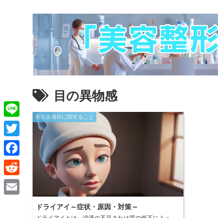
目の異物感
美容皮膚科に関すること
L
i
T
n
w
F
e
i
a
R
t
c
e
E
t
ドライアイ～症状・原因・対策～
e
d