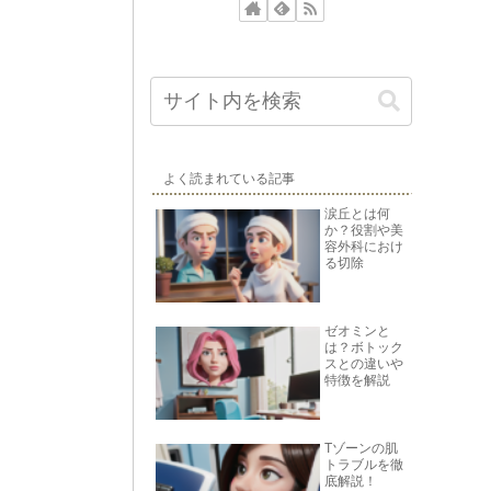
よく読まれている記事
涙丘とは何
か？役割や美
容外科におけ
る切除
ゼオミンと
は？ボトック
スとの違いや
特徴を解説
Tゾーンの肌
トラブルを徹
底解説！