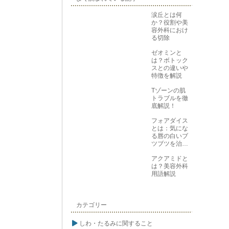
涙丘とは何
か？役割や美
容外科におけ
る切除
ゼオミンと
は？ボトック
スとの違いや
特徴を解説
Tゾーンの肌
トラブルを徹
底解説！
フォアダイス
とは：気にな
る唇の白いブ
ツブツを治す
方法
アクアミドと
は？美容外科
用語解説
カテゴリー
しわ・たるみに関すること