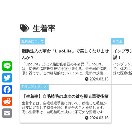
生着率
豊胸術について
その他
脂肪注入の革命「LipoLife」で美しくなりませ
インプラ
んか？
説！
「LipoLife」とは？脂肪吸引器の革命児 「LipoLife」
インプラン
は、従来の脂肪吸引技術を塗り替える、最先端の脂肪
で、体内に
吸引器です。この画期的なデバイスは、最新の技術を
殊な医療機
L
採用しており、より効果的かつ安全に脂肪を取り除
に作られた
2024.03.15
き、より自然で美しい結果をもたらします。この革命
における乳
i
T
的な技術は、脂肪吸引の手術における安全性と効率性
を高くする
毛髪に関すること
を向上させ、患者に優れた体験を提供しています。
す。このイ
n
ントを正確
w
【生着率】自毛植毛の成功の鍵を握る重要指標
F
す。
e
生着率とは、自毛植毛手術において、移植した毛包が
i
a
頭皮に定着して成長を続ける割合のことを指します。
R
高い生着率は、自毛植毛の成功に不可欠な要素です。
t
低い生着率では、移植した毛包が抜け落ちてしまい、
c
2024.03.16
e
期待した効果が得られなくなります。
E
t
e
d