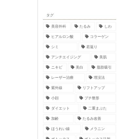
タグ
美容外科
たるみ
しわ
ヒアルロン酸
コラーゲン
シミ
若返り
アンチエイジング
美肌
ニキビ
美白
脂肪吸引
レーザー治療
埋没法
紫外線
リフトアップ
小顔
プチ整形
ダイエット
二重まぶた
加齢
たるみ改善
ほうれい線
メラニン