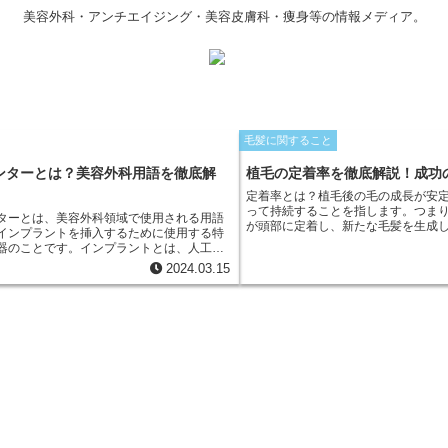
美容外科・アンチエイジング・美容皮膚科・痩身等の情報メディア。
毛髪に関すること
ンターとは？美容外科用語を徹底解
植毛の定着率を徹底解説！成功
定着率とは？植毛後の毛の成長が安
って持続することを指します。つま
ターとは、美容外科領域で使用される用語
が頭部に定着し、新たな毛髪を生成
インプラントを挿入するために使用する特
のことです。定着率は、植毛の成功
器のことです。インプラントとは、人工的
の重要な指標であり、治療結果を左
材料を体内に埋め込むもので、乳房増強術
2024.03.15
となります。
房インプラントや、鼻の整形において鼻筋
ための隆鼻術インプラントなどが代表例で
ンプランターを使用することで、インプラ
かつ安全に挿入することが可能になりま