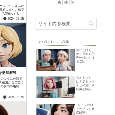
一つです。まぶた
形成します。糸で
「2点留め」と呼
ますが、固定が弱
2024.03.15
のため、若い方や
よく読まれている記事
涙丘とは何
か？役割や美
容外科におけ
る切除
を徹底解説
ゼオミンと
下のように分類で
は？ボトック
スとの違いや
りの筋肉や脂肪の
特徴を解説
たるんだりして、
2024.03.15
外線やコンタクト
ることがありま
Tゾーンの肌
トラブルを徹
継がれ、奥二重に
底解説！