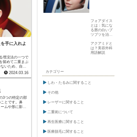
フォアダイス
とは：気にな
る唇の白いブ
ツブツを治す
方法
たを手に入れよ
アクアミドと
は？美容外科
用語解説
る埋没法の一つで
を留めて二重まぶ
少ないため、自然
カテゴリー
2024.03.16
側に糸を通すだけ
間が短く、ダウン
しわ・たるみに関すること
ため、日常生活へ
をつくることがで
説
その他
の3つの特定の部
レーザーに関すること
のことです。鼻
ュームや形に影響
。この処置は、顔
二重術について
輪郭を作成するこ
再生医療に関すること
医療脱毛に関すること