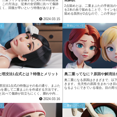
、二重ラインを形成するための外科的処置
。この方法は、従来の全切開に比べて傷跡
2点留めとは、二重まぶたの手術法の
くく、回復が早いという特徴があります。
を2本の糸で留めることで、ラインを
は、まぶたの裏側に小さな切開を入れ、そ
留める箇所が2点なので、この手法が
余分な皮膚や脂肪を取り除きます。その
ばれます。自然な二重ラインが作れ
2024.03.15
分を糸で縫い合わせて二重のラインを形成
いというデメリットもあります。そ
分切開は、まぶたのたるみが軽度から中程
皮膚の薄い方に適しています。
いて
二重術について
より自然な二重のラインを希望する人に向
。
た埋没法1点式とは？特徴とメリット
奥二重ってなに？原因や解消法
奥二重になる原因はさまざまで、以
きます。 先天性の原因 生まれつき目の構造が奥二重に
埋没法1点式の特徴はその名の通り、まぶた
なるようにできている場合。目の周
糸を通して二重まぶたを作成する方法です。
つき方が関係しています。 後天性の原因 何らかの刺激
と比べて傷跡が目立ちにくく、腫れや内出
や老化によって目の皮膚が緩んだり
のが特徴です。また、手軽に施術できるた
2024.03.16
二重のくぼみが形成される場合。紫
の方にもおすすめです。ただし、幅があま
レンズの過度な使用などが原因とな
二重しか作れず、二重幅を広くしたい方
いて
二重術について
す。 遺伝性の原因 父母や兄弟姉妹に奥二重の人がいる
の改善には不向きな手法です。
場合、遺伝によって目の構造が受け
なる可能性があります。