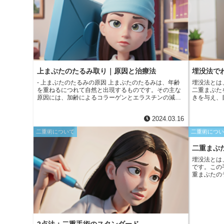
上まぶたのたるみ取り｜原因と治療法
埋没法で
- 上まぶたのたるみの原因 上まぶたのたるみは、年齢
埋没法とは
を重ねるにつれて自然と出現するものです。その主な
二重まぶた
原因には、加齢によるコラーゲンとエラスチンの減少
きを与え、
があります。コラーゲンとエラスチンは、皮膚の弾力
没法では、
性とハリを保つ重要なタンパク質です。また、重力の
る組織を、
2024.03.16
影響により、まぶたの皮膚が徐々に緩んで下垂しま
たの裏側に
す。さらに、紫外線への曝露、喫煙、睡眠不足、加齢
成されます
二重術について
二重術につ
に伴う脂肪の減少など、環境因子や生活習慣もたるみ
の原因に寄与することがあります。
二重まぶ
埋没法とは
です。この
重まぶたの
なるいくつ
は、2箇所
結果、ダウ
す。さらに
果に優れて