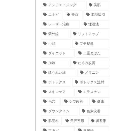
アンチエイジング
美肌
ニキビ
美白
脂肪吸引
レーザー治療
埋没法
紫外線
リフトアップ
小顔
プチ整形
ダイエット
二重まぶた
加齢
たるみ改善
ほうれい線
メラニン
ボトックス
ボトックス注射
スキンケア
エラスチン
毛穴
シワ改善
健康
ダウンタイム
色素沈着
肌荒れ
美容整形
鼻整形
ワキガ
皮膚科