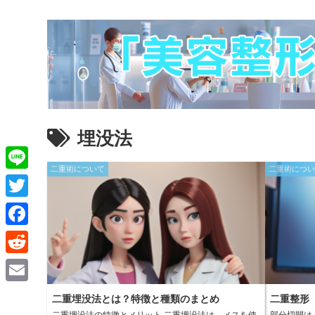
埋没法
二重術について
二重術につ
L
i
T
n
w
F
e
i
a
R
t
c
e
E
t
二重埋没法とは？特徴と種類のまとめ
二重整形
e
d