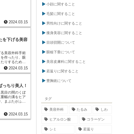
小顔に関すること
毛髪に関すること
2024.03.15
男性向けに関すること
痩身美容に関すること
たを下げる美容
目頭切開について
眼瞼下垂について
げる美容外科手術
」を作ったり、眼
美容皮膚科に関すること
したりするために
ぶたの皮膚と筋肉
2024.03.15
の手術は、局所麻
若返りに関すること
完了します。
豊胸術について
ぱっちり美人！
と黒目の間のくぼ
二重幅の溝をヒア
タグ
で、まぶたがふっ
りとした印象にな
美容外科
たるみ
しわ
ダウンタイムがほ
2024.03.15
も気軽に受けられ
ヒアルロン酸
コラーゲン
シミ
若返り