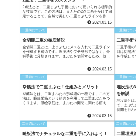
2点法：二重手術のスタンダード
2点法とは、二重まぶた手術において用いられる標準的
な技法です。この方法は、まぶたの2点に糸をかけて固
定することで、自然で美しい二重まぶたラインを作成
します。2点法は、メスを使わずに糸でまぶたを縫い合
2024.03.15
わせるため、術後の回復が早く、腫れやダウンタイム
が少ないというメリットがあります。また、糸は時間
二重術について
二重術につ
の経過とともに自然に溶解するため、傷跡が目立つこ
とはありません。
全切開二重の徹底解説
二重手術
全切開二重とは、上まぶたにメスを入れて二重ライン
二重手術の
を作成する施術です。埋没法やプチ整形ではなく、外
目は切開法
科手術に分類されます。まぶたを切開するため、他の
を作成しま
方法よりもダウンタイムが長く、腫れや内出血が出ま
特殊な糸を
すが、効果は永久的です。全切開二重は幅広い二重ラ
はクイック
2024.03.15
インの形状や幅を選択でき、より自然な仕上がりを求
切開はせず
める方に適しています。また、まぶたのたるみや余剰
法の利点と
二重術について
二重術につ
皮膚の除去にも役立ち、若々しい印象を与えることも
に合った手
できます。
挙筋法で二重まぶた！仕組みとメリット
埋没法の
を解説
挙筋法とは、二重まぶたの形成術の一種です。この方
法は、眼瞼挙筋という筋肉を利用して二重まぶたをつ
埋没法とは
くります。眼瞼挙筋は、まぶたの開閉に関わる筋肉
で、まぶた
で、二重まぶたの作成には欠かせません。挙筋法で
切開を行わ
は、眼瞼挙筋を短縮したり、前転させたりすること
タイムが短
2024.03.15
で、まぶたの皮膚を引き上げて二重のラインをつくり
の幅や形を
ます。
待できます
二重術について
二重術につ
瞼板法でナチュラルな二重を手に入れよう！
二重埋没