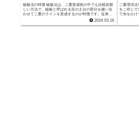
瞼板法の特徴 瞼板法は、二重形成術の中でも比較的新
二重埋没法
しい方法で、瞼板と呼ばれる目の土台の部分を縫い合
をご存じで
わせて二重のラインを形成するのが特徴です。従来の
で糸をかけ
切開法とは異なり、皮膚にメスを入れる必要がありま
固定するこ
2024.03.16
せん。そのため、傷跡が目立ちにくいというメリット
ができます
があります。また、幅や形を細かく調整できるため、
効果が高く
自然な仕上がりが期待できます。さらに、ダウンタイ
ンが崩れに
ムが短く、日常生活への復帰が早いことも特徴です。
た、従来の
ダウンタイ
近年では二
点留めが採