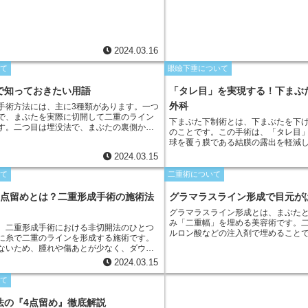
2024.03.16
いて
眼瞼下垂について
で知っておきたい用語
「タレ目」を実現する！下まぶ
外科
手術方法には、主に3種類があります。一つ
で、まぶたを実際に切開して二重のライン
下まぶた下制術とは、下まぶたを下
す。二つ目は埋没法で、まぶたの裏側から
のことです。この手術は、「タレ目
埋めて二重のラインを形成します。三つ目
球を覆う膜である結膜の露出を軽減
法で、切開法と埋没法の中間的な方法で、
施されます。具体的な方法は、下ま
2024.03.15
に糸を用いて二重ラインを作ります。各方
を引き下げ、固定することです。こ
欠点を考慮した上で、医師と相談して自分
酔下で行われ、通常は数時間程度で
いて
二重術について
術方法を決めることが重要です。
3点留めとは？二重形成手術の施術法
グラマラスライン形成で目元が
グラマラスライン形成とは、まぶた
み「二重幅」を埋める美容術です。
、二重形成手術における非切開法のひとつ
ルロン酸などの注入剤で埋めること
に糸で二重のラインを形成する施術です。
くらと立体的に見え、目元がぱっち
ないため、腫れや傷あとが少なく、ダウン
ります。メスを使わない治療のため
いのが特徴です。また、埋没法では、二重
2024.03.15
とんどなく、手術に抵抗がある方に
調整することができ、自然な仕上がりが期
ます。
。
いて
法の『4点留め』徹底解説