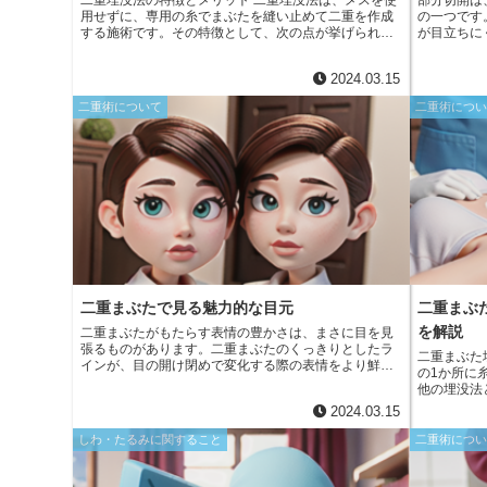
m
二重埋没法の特徴とメリット 二重埋没法は、メスを使
部分切開は
e
b
用せずに、専用の糸でまぶたを縫い止めて二重を作成
の一つです
d
a
する施術です。その特徴として、次の点が挙げられま
が目立ちに
r
o
す。 * 傷跡が目立たない皮膚を切開しないため、術後
部分切開で
i
に傷跡が残りにくいです。 * ダウンタイムが短い手術
の切開から
i
2024.03.15
時間も短く、腫れや内出血も比較的軽度で済むため、
後、切開部
o
t
日常生活への復帰が早いです。 * 調節しやすい糸で縫
します。部
l
二重術について
二重術につ
うため、二重の幅や形を微調整しやすく、好みの二重
度の人や、
k
を叶えやすいです。 * 安全性が高いメスを使用しない
いています
ため、出血や感染などのリスクが低いです。
二重まぶたで見る魅力的な目元
二重まぶ
を解説
二重まぶたがもたらす表情の豊かさは、まさに目を見
張るものがあります。二重まぶたのくっきりとしたラ
二重まぶた
インが、目の開け閉めで変化する際の表情をより鮮明
の1か所に
にします。目を開けると、二重の溝がよりくっきりと
他の埋没法
見え、目元に奥行きが出ます。また、目を閉じると二
血が少ない
2024.03.15
重の溝が消え、柔和で穏やかな印象を与えます。この
め、初心者
表情の変化が、豊かな感情表現を可能にするのです。
り広くない
しわ・たるみに関すること
二重術につ
や、奥二重