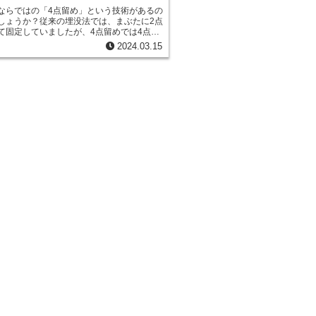
ならではの「4点留め」という技術があるの
しょうか？従来の埋没法では、まぶたに2点
て固定していましたが、4点留めでは4点で
とで、より強固に二重のラインを作ること
2024.03.15
。この4点留めは、二重埋没法の中でも特に
、しっかりと固定できるため、二重のライ
くくなるというメリットがあります。ま
埋没法に比べて、皮膚への負担が少なく、
ムも短くなる傾向にあります。そのため、
重埋没法を行う際には、ほとんどの場合で4
用されています。