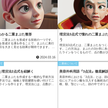
わかる二重まぶた整形
埋没法3点式で憧れの二重まぶ
う
、二重まぶたを形成する技術の一つです。
を形成する溝を作ることで、まぶたに奥行
埋没法3点式とは、二重まぶたをつく
目を大きく見せる効果が期待できます。 埋
す。この方法は、まぶたの3か所に糸
まぶたの皮膚とまぶたの内側に埋まってい
たラインをつくるもので、点の数が
極細の糸で縫合します。これにより、まぶ
な仕上がりが期待できます。 埋没法3点式では、外科
2024.03.16
縫合部位が固定され、二重まぶたの溝が形
的な切開を必要とせず、まぶたの裏
。
で二重まぶたをつくるため、手術時
いて
二重術について
タイムも少ないのが特徴です。その
の影響が少なく、気軽に二重まぶた
た埋没法2点式を紐解く
美容外科用語『3点法』徹底解
きます。
、二重まぶたを作成する一般的な手術方法
美容外科における「3点法」とは、顔
手法では、瞼板と挙筋腱膜を縫い付けて二
位にヒアルロン酸を注入する施術法
ラインを作ります。埋没法には、点数が異
根、額、顎といった、顔の中でボリ
かの種類があり、その中でも2点式埋没法
を与える領域をターゲットとします
のみを縫合する比較的簡単な方法です。その
のバランスを改善し、より魅力的な
ンタイムが短く、腫れや内出血も軽度で
とに役立ちます。
、この手法は比較的安価であり、費用対効
います。