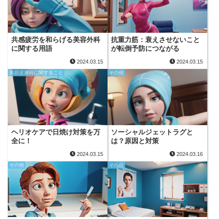
共感疲労を和らげる美容外科
抗重力筋：衰えさせないこと
に関する用語
が転倒予防につながる
2024.03.15
2024.03.15
美容皮膚科に関すること
その他
ヘリオケアで日焼け対策を万
ソーシャルジェットラグと
全に！
は？原因と対策
2024.03.15
2024.03.16
その他
その他