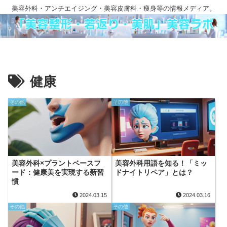
美容外科・アンチエイジング・美容皮膚科・痩身等の情報メディア。
健康
その他
その他
美容外科×プラントベースフ
美容外科用語を知る！「ミッ
ード：健康美を実現する新習
ドナイトリペア」とは？
慣
2024.03.15
2024.03.16
その他
その他