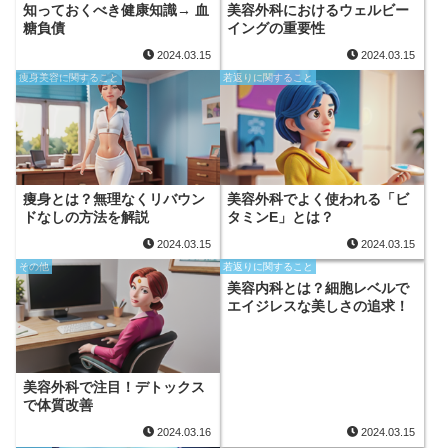
知っておくべき健康知識→ 血
美容外科におけるウェルビー
糖負債
イングの重要性
2024.03.15
2024.03.15
痩身美容に関すること
若返りに関すること
痩身とは？無理なくリバウン
美容外科でよく使われる「ビ
ドなしの方法を解説
タミンE」とは？
2024.03.15
2024.03.15
その他
若返りに関すること
美容内科とは？細胞レベルで
エイジレスな美しさの追求！
美容外科で注目！デトックス
で体質改善
2024.03.16
2024.03.15