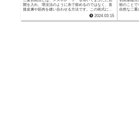
m
二重切開法とは、メスやレーザーを用いてまぶたに切
切開重瞼法
e
b
開を入れ、埋没法のように糸で留めるのではなく、直
術のことで
d
a
接皮膚や筋肉を縫い合わせる方法です。この術式によ
自然な二重
r
o
り皮膚や筋肉の余剰部分を切除できるため、まぶたの
法は、他の
2024.03.15
i
ふくらみやたるみを改善し、シャープな二重ラインを
あります。
i
作成することができます。また、埋没法に比べて二重
が長く、腫
o
t
のラインが安定しやすく、長期的な効果が期待できま
l
す。ただし、切開を伴うため腫れや内出血が出る可能
k
性があり、傷跡が残るリスクもあります。