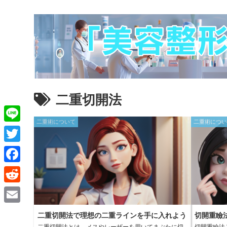
二重切開法
二重術について
二重術につ
L
i
T
n
w
F
e
i
a
R
t
c
e
E
t
二重切開法で理想の二重ラインを手に入れよう
切開重瞼
e
d