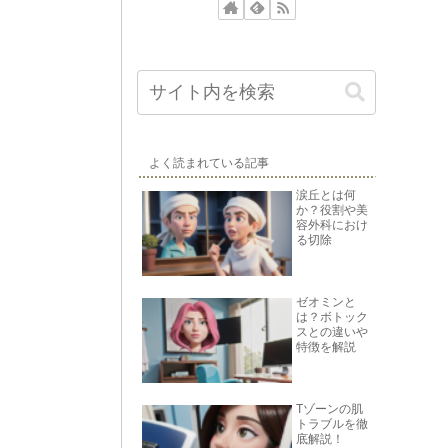
よく読まれている記事
涙丘とは何
か？役割や美
容外科におけ
る切除
ゼオミンと
は？ボトック
スとの違いや
特徴を解説
Tゾーンの肌
トラブルを徹
底解説！