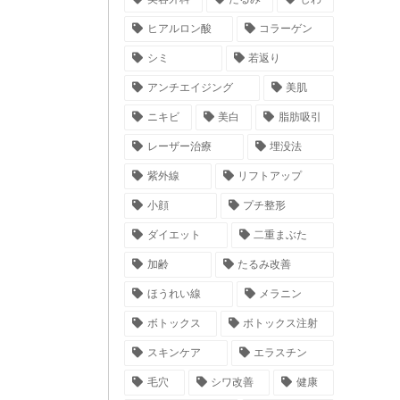
ヒアルロン酸
コラーゲン
シミ
若返り
アンチエイジング
美肌
ニキビ
美白
脂肪吸引
レーザー治療
埋没法
紫外線
リフトアップ
小顔
プチ整形
ダイエット
二重まぶた
加齢
たるみ改善
ほうれい線
メラニン
ボトックス
ボトックス注射
スキンケア
エラスチン
毛穴
シワ改善
健康