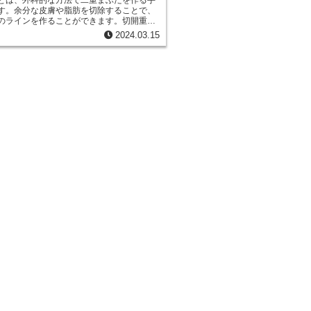
とは、外科的な方法で二重まぶたを作る手
す。余分な皮膚や脂肪を切除することで、
のラインを作ることができます。切開重瞼
方法に比べて効果が長持ちするメリットが
2024.03.15
ただし、メスを使用するためダウンタイム
れや内出血が出る可能性があります。