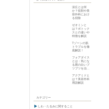
涙丘とは何
か？役割や美
容外科におけ
る切除
ゼオミンと
は？ボトック
スとの違いや
特徴を解説
Tゾーンの肌
トラブルを徹
底解説！
フォアダイス
とは：気にな
る唇の白いブ
ツブツを治す
方法
アクアミドと
は？美容外科
用語解説
カテゴリー
しわ・たるみに関すること