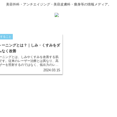
美容外科・アンチエイジング・美容皮膚科・痩身等の情報メディア。
関すること
トーニングとは？｜しみ・くすみをダ
ムなく改善
ーニングとは、しみやくすみを改善する肌
です。従来のレーザー治療とは異なり、高
ザーを照射するのではなく、低出力のレー
回にわたって照射するのが特徴です。これ
2024.03.15
膚の深層に蓄積したメラニン色素を少しず
ダウンタイム（肌の回復期間）をほとんど
にしみやくすみの改善を図ることができま