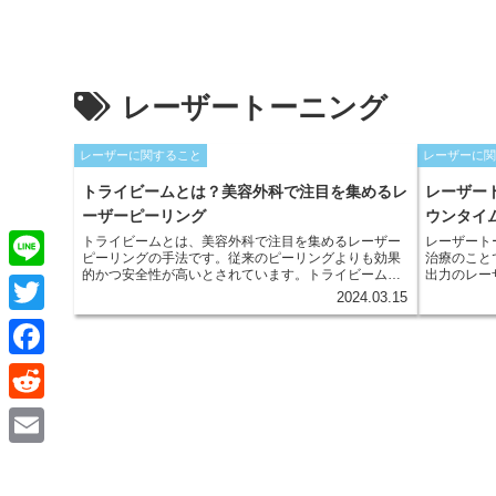
レーザートーニング
レーザーに関すること
レーザーに
トライビームとは？美容外科で注目を集めるレ
レーザー
ーザーピーリング
ウンタイ
トライビームとは、美容外科で注目を集めるレーザー
レーザート
ピーリングの手法です。従来のピーリングよりも効果
治療のこと
的かつ安全性が高いとされています。トライビーム
出力のレー
L
は、3つの波長のレーザーを照射することで、皮膚の浅
ザーを複数
2024.03.15
い層から深い層まで、効率的に作用します。 トライビ
により、皮
i
T
ームの原理は、3つの波長のレーザーを組み合わせるこ
つ分解し、
とにあります。各波長は、皮膚の特定の層に効果的に
生じさせず
n
作用します。1つ目の波長は、表皮の角質を除去し、肌
す。
w
F
のトーンと質感の改善に役立ちます。2つ目の波長は、
e
真皮層に作用し、コラーゲンとエラスチンの生成を促
i
a
進します。3つ目の波長は、真皮深層に作用し、しわや
R
たるみの改善に寄与します。
t
c
e
E
t
e
d