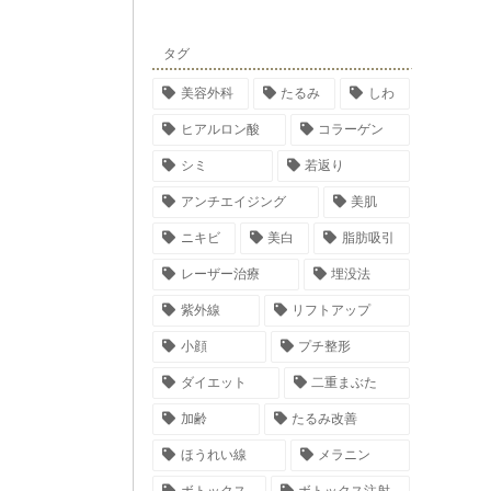
タグ
美容外科
たるみ
しわ
ヒアルロン酸
コラーゲン
シミ
若返り
アンチエイジング
美肌
ニキビ
美白
脂肪吸引
レーザー治療
埋没法
紫外線
リフトアップ
小顔
プチ整形
ダイエット
二重まぶた
加齢
たるみ改善
ほうれい線
メラニン