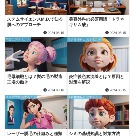
ステムサイエンスM.D.で知る
美容外科の必須用語「トラネ
肌へのアプローチ
キサム酸」
2024.03.15
2024.03.15
毛髪に関すること
美容皮膚科に関すること
毛母細胞とは？髪の毛の製造
炎症後色素沈着とは？原因と
工場の働き
対策を解説
2024.03.16
2024.03.15
医療脱毛に関すること
美容皮膚科に関すること
レーザー脱毛の仕組みと種類
シミの基礎知識と対策方法