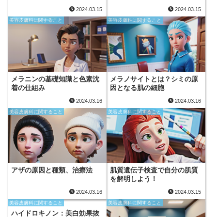
2024.03.15
2024.03.15
美容皮膚科に関すること
美容皮膚科に関すること
メラニンの基礎知識と色素沈
メラノサイトとは？シミの原
着の仕組み
因となる肌の細胞
2024.03.16
2024.03.16
美容皮膚科に関すること
美容皮膚科に関すること
アザの原因と種類、治療法
肌質遺伝子検査で自分の肌質
を解明しよう！
2024.03.16
2024.03.15
美容皮膚科に関すること
美容皮膚科に関すること
ハイドロキノン：美白効果抜