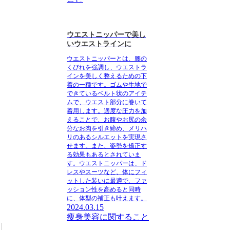
ウエストニッパーで美し
いウエストラインに
ウエストニッパーとは、腰の
くびれを強調し、ウエストラ
インを美しく整えるための下
着の一種です。ゴムや生地で
できているベルト状のアイテ
ムで、ウエスト部分に巻いて
着用します。適度な圧力を加
えることで、お腹やお尻の余
分なお肉を引き締め、メリハ
リのあるシルエットを実現さ
せます。また、姿勢を矯正す
る効果もあるとされていま
す。ウエストニッパーは、ド
レスやスーツなど、体にフィ
ットした装いに最適で、ファ
ッション性を高めると同時
に、体型の補正も叶えます。
2024.03.15
痩身美容に関すること