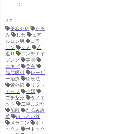
て
タグ
美容外科
たる
み
しわ
ヒア
ルロン酸
コラー
ゲン
シミ
若
返り
アンチエイ
ジング
美肌
ニキビ
美白
脂肪吸引
レーザ
ー治療
埋没法
紫外線
リフト
アップ
小顔
プチ整形
ダイエ
ット
二重まぶた
加齢
たるみ改
善
ほうれい線
メラニン
ボト
ックス
ボトック