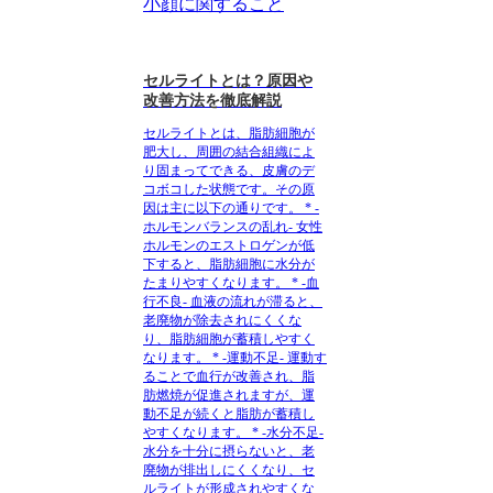
小顔に関すること
セルライトとは？原因や
改善方法を徹底解説
セルライトとは、脂肪細胞が
肥大し、周囲の結合組織によ
り固まってできる、皮膚のデ
コボコした状態です。その原
因は主に以下の通りです。 * -
ホルモンバランスの乱れ- 女性
ホルモンのエストロゲンが低
下すると、脂肪細胞に水分が
たまりやすくなります。 * -血
行不良- 血液の流れが滞ると、
老廃物が除去されにくくな
り、脂肪細胞が蓄積しやすく
なります。 * -運動不足- 運動す
ることで血行が改善され、脂
肪燃焼が促進されますが、運
動不足が続くと脂肪が蓄積し
やすくなります。 * -水分不足-
水分を十分に摂らないと、老
廃物が排出しにくくなり、セ
ルライトが形成されやすくな