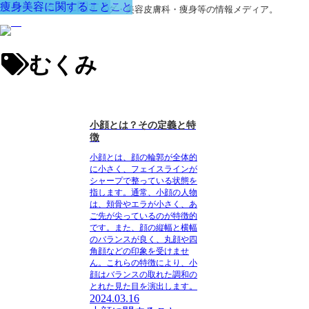
小顔に関すること
痩身美容に関すること
しわ・たるみに関すること
痩身美容に関すること
美容外科・アンチエイジング・美容皮膚科・痩身等の情報メディア。
むくみ
小顔とは？その定義と特
徴
小顔とは、顔の輪郭が全体的
に小さく、フェイスラインが
シャープで整っている状態を
指します。通常、小顔の人物
は、頬骨やエラが小さく、あ
ご先が尖っているのが特徴的
です。また、顔の縦幅と横幅
のバランスが良く、丸顔や四
角顔などの印象を受けませ
ん。これらの特徴により、小
顔はバランスの取れた調和の
とれた見た目を演出します。
2024.03.16