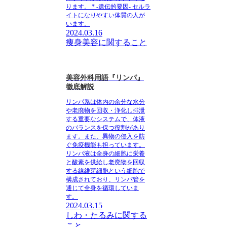
ります。 * -遺伝的要因- セルラ
イトになりやすい体質の人が
います。
2024.03.16
痩身美容に関すること
美容外科用語『リンパ』
徹底解説
リンパ系は体内の余分な水分
や老廃物を回収・浄化し排泄
する重要なシステムで、体液
のバランスを保つ役割があり
ます。また、異物の侵入を防
ぐ免疫機能も担っています。
リンパ液は全身の細胞に栄養
と酸素を供給し老廃物を回収
する線維芽細胞という細胞で
構成されており、リンパ管を
通じて全身を循環していま
す。
2024.03.15
しわ・たるみに関する
こと