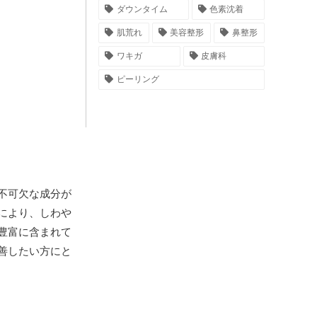
ダウンタイム
色素沈着
肌荒れ
美容整形
鼻整形
ワキガ
皮膚科
ピーリング
不可欠な成分が
により、しわや
豊富に含まれて
善したい方にと