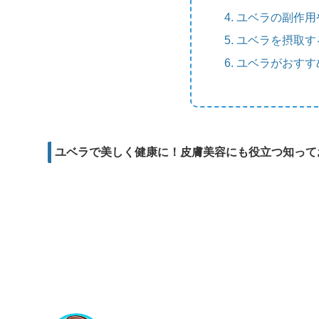
m
e
b
d
ユベラの副作用
a
r
o
i
ユベラを摂取す
i
o
t
ユベラがおすす
l
k
ユベラで美しく健康に！皮膚美容にも役立つ知って