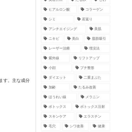
ヒアルロン酸
コラーゲン
シミ
若返り
アンチエイジング
美肌
ニキビ
美白
脂肪吸引
レーザー治療
埋没法
紫外線
リフトアップ
小顔
プチ整形
ダイエット
二重まぶた
ます。主な成分
加齢
たるみ改善
ほうれい線
メラニン
ボトックス
ボトックス注射
スキンケア
エラスチン
毛穴
シワ改善
健康