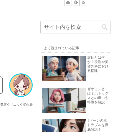
よく読まれている記事
涙丘とは何
か？役割や美
容外科におけ
る切除
ゼオミンと
は？ボトック
スとの違いや
特徴を解説
美容クリニック初心者
Tゾーンの肌
トラブルを徹
底解説！