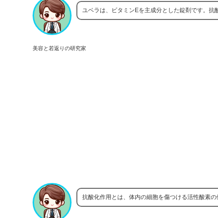
ユベラは、ビタミンEを主成分とした錠剤です。抗
美容と若返りの研究家
抗酸化作用とは、体内の細胞を傷つける活性酸素の