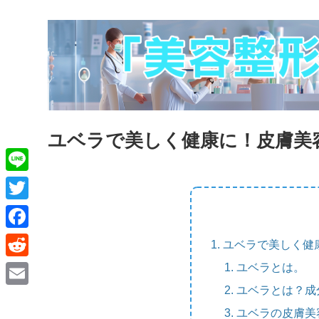
ユベラで美しく健康に！皮膚美
L
i
T
n
w
F
ユベラで美しく健
e
i
a
ユベラとは。
R
t
c
e
ユベラとは？成
E
t
e
d
ユベラの皮膚美