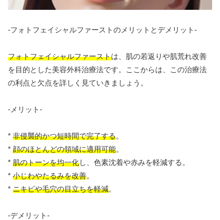
-フォトフェイシャルファーストのメリットとデメリット-
フォトフェイシャルファースト
は、肌の若返りや肌荒れ改善
を目的とした美容外科治療法です。ここからは、この治療法
の利点と欠点を詳しく見ていきましょう。
-メリット-
*
非侵襲的かつ短時間で完了する
。
*
顔のほとんどの領域に適用可能
。
*
肌のトーンを均一化
し、色素沈着や赤みを軽減する。
*
小じわやたるみを改善
。
*
ニキビや毛穴の目立ちを軽減
。
-デメリット-