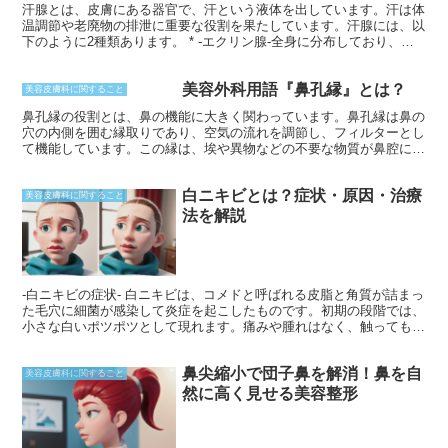
汗腺とは、皮膚にある器官で、汗という液体を出しています。汗は体
温調節や老廃物の排泄に重要な役割を果たしています。汗腺には、以
下のように2種類あります。 * -エクリン腺-全身に分布しており、無
臭でサラサラの汗を出します。 * -アポクリン腺-腋や鼠蹊部などに多
く、粘り気がありニオイのある汗を出します。
美容外科用語『鼻孔縁』とは？
美容皮膚科に関すること
鼻孔縁の役割とは、鼻の機能に大きく関わっています。鼻孔縁は鼻の
穴の内側を囲む縁取りであり、空気の流れを調節し、フィルターとし
て機能しています。この縁は、埃や異物などの不要な物質が鼻腔に入
るのを防ぎ、呼吸器系を守るのに役立ちます。さらに、鼻孔縁は鼻の
形状を維持し、顔のバランスをとるのに貢献しています。鼻孔縁は、
白ニキビとは？症状・原因・治療
鼻茸や鼻中隔弯曲症などの鼻腔疾患によって変形することがありま
美容皮膚科に関すること
す。そのため、鼻孔縁の健康を維持することは呼吸器系の健康を維持
法を解説
するために不可欠です。
-白ニキビの症状- 白ニキビは、コメドと呼ばれる皮脂と角質が詰まっ
た毛穴に細菌が感染して炎症を起こしたものです。初期の段階では、
小さな白いポツポツとして現れます。痛みや腫れはなく、触っても柔
らかく感じられます。進行すると、白ニキビは膿瘍を形成し、黄色や
赤色に変色することがあります。また、周辺の皮膚が赤くなったり、
鼻尖縮小で団子鼻を解消！鼻を自
腫れたりすることもあります。白ニキビは、顔、背中、胸など、皮脂
美容皮膚科に関すること
腺が多い部位に発生しやすいです。
然に高く見せる美容整形