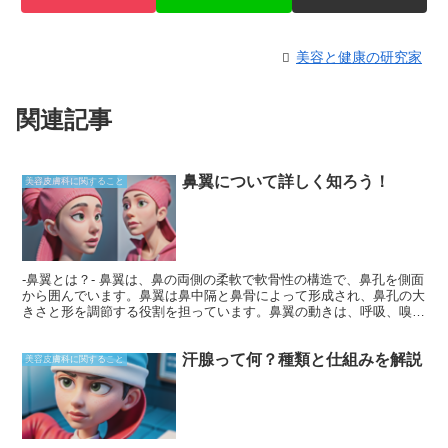
美容と健康の研究家
関連記事
鼻翼について詳しく知ろう！
美容皮膚科に関すること
-鼻翼とは？- 鼻翼は、鼻の両側の柔軟で軟骨性の構造で、鼻孔を側面
から囲んでいます。鼻翼は鼻中隔と鼻骨によって形成され、鼻孔の大
きさと形を調節する役割を担っています。鼻翼の動きは、呼吸、嗅
覚、発声などの機能に不可欠です。 また、鼻翼は顔の表情を豊かに
する役割もあります。鼻をすぼめたり、広げたり、あごを向けたりす
汗腺って何？種類と仕組みを解説
ることで、怒り、驚き、喜び、軽蔑などの感情を表現することができ
美容皮膚科に関すること
ます。さらに、鼻翼は鼻腔への異物の侵入を防ぐフィルターとしても
機能します。