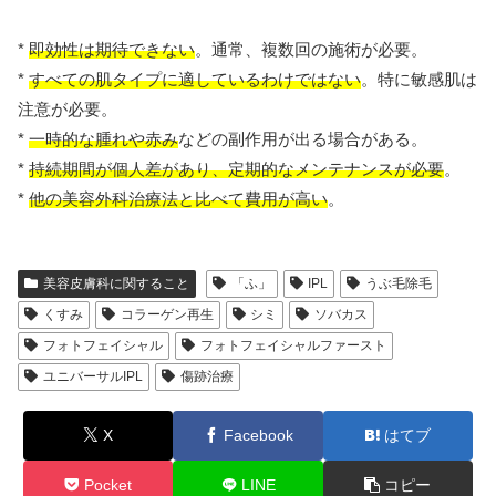
*
即効性は期待できない
。通常、複数回の施術が必要。
*
すべての肌タイプに適しているわけではない
。特に敏感肌は
注意が必要。
*
一時的な腫れや赤み
などの副作用が出る場合がある。
*
持続期間が個人差があり、定期的なメンテナンスが必要
。
*
他の美容外科治療法と比べて費用が高い
。
美容皮膚科に関すること
「ふ」
IPL
うぶ毛除毛
くすみ
コラーゲン再生
シミ
ソバカス
フォトフェイシャル
フォトフェイシャルファースト
ユニバーサルIPL
傷跡治療
X
Facebook
はてブ
Pocket
LINE
コピー