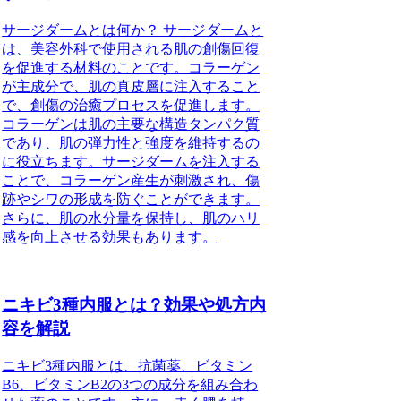
サージダームとは何か？ サージダームと
は、美容外科で使用される肌の創傷回復
を促進する材料のことです。コラーゲン
が主成分で、肌の真皮層に注入すること
で、創傷の治癒プロセスを促進します。
コラーゲンは肌の主要な構造タンパク質
であり、肌の弾力性と強度を維持するの
に役立ちます。サージダームを注入する
ことで、コラーゲン産生が刺激され、傷
跡やシワの形成を防ぐことができます。
さらに、肌の水分量を保持し、肌のハリ
感を向上させる効果もあります。
ニキビ3種内服とは？効果や処方内
容を解説
ニキビ3種内服とは、抗菌薬、ビタミン
B6、ビタミンB2の3つの成分を組み合わ