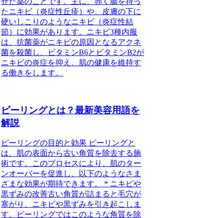
せた薬のことです。主に、赤く膿を持っ
たニキビ（炎症性丘疹）や、皮膚の下に
硬いしこりのようなニキビ（炎症性結
節）に効果があります。ニキビ3種内服
は、抗菌薬がニキビの原因となるアクネ
菌を殺菌し、ビタミンB6とビタミンB2が
ニキビの炎症を抑え、肌の健康を維持す
る働きをします。
ピーリングとは？最新美容用語を
解説
ピーリングの目的と効果 ピーリングと
は、肌の表面から古い角質を除去する施
術です。このプロセスにより、肌のター
ンオーバーを促進し、以下のようなさま
ざまな効果が期待できます。 * ニキビや
黒ずみの改善古い角質が詰まると毛穴が
塞がり、ニキビや黒ずみを引き起こしま
す。ピーリングではこのような角質を除