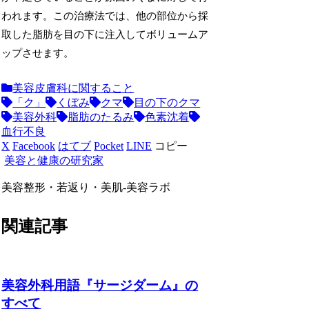
われます。この治療法では、他の部位から採
取した脂肪を目の下に注入してボリュームア
ップさせます。
美容皮膚科に関すること
「ク」
くぼみ
クマ
目の下のクマ
美容外科
脂肪のたるみ
色素沈着
血行不良
X
Facebook
はてブ
Pocket
LINE
コピー
美容と健康の研究家
美容整形・若返り・美肌-美容ラボ
関連記事
美容外科用語『サージダーム』の
すべて