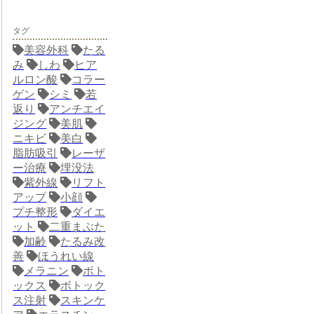
タグ
美容外科
たる
み
しわ
ヒア
ルロン酸
コラー
ゲン
シミ
若
返り
アンチエイ
ジング
美肌
ニキビ
美白
脂肪吸引
レーザ
ー治療
埋没法
紫外線
リフト
アップ
小顔
プチ整形
ダイエ
ット
二重まぶた
加齢
たるみ改
善
ほうれい線
メラニン
ボト
ックス
ボトック
ス注射
スキンケ