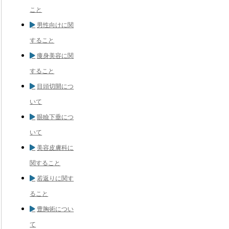
こと
男性向けに関
すること
痩身美容に関
すること
目頭切開につ
いて
眼瞼下垂につ
いて
美容皮膚科に
関すること
若返りに関す
ること
豊胸術につい
て