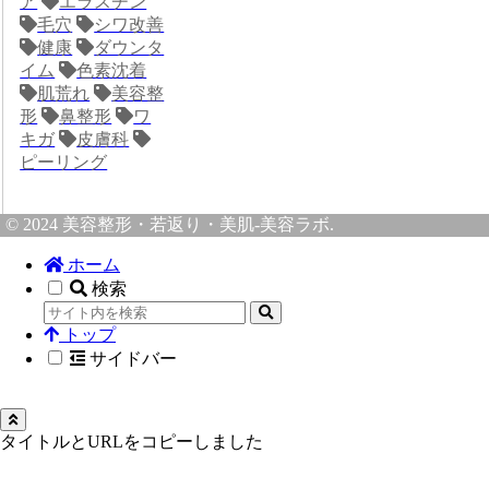
ア
エラスチン
毛穴
シワ改善
健康
ダウンタ
イム
色素沈着
肌荒れ
美容整
形
鼻整形
ワ
キガ
皮膚科
ピーリング
© 2024 美容整形・若返り・美肌-美容ラボ.
ホーム
検索
トップ
サイドバー
タイトルとURLをコピーしました