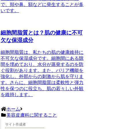
で、頬や鼻、額などに発生することが多
いです。
細胞間脂質とは？肌の健康に不可
欠な保湿成分
細胞間脂質は、私たちの肌の健康維持に
不可欠な保湿成分です。細胞間にある隙
間を埋めており、水分が蒸発するのを防
ぐ役割があります。また、バリア機能を
強化し、外部からの刺激から肌を守りま
す。さらに、細胞間脂質は柔軟性と弾力
性を保つのに役立ち、肌の若々しい外観
を維持します。
ホーム
美容皮膚科に関すること
サイト作成者