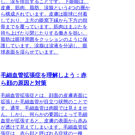
し、涙を排出することです。 下眼瞼は、
皮膚、筋肉、脂肪、涙腺という4つの層か
ら構成されています。皮膚は眼球に付着
しており、上方の眼窩下縁から下方の頬
骨までを覆っています。筋肉はまぶたを
持ち上げたり閉じたりする働きを担い、
脂肪は眼球周囲をクッションのように保
護しています。涙腺は涙液を分泌し、眼
球表面を湿らせています。
毛細血管拡張症を理解しよう：赤
ら顔の原因と対策
毛細血管拡張症とは、顔面の皮膚表面に
拡張した毛細血管が目立つ状態のことで
す。通常、毛細血管は肉眼では見えませ
ん。しかし、何らかの要因によって毛細
血管が拡張すると、皮膚の表面から赤み
が透けて見えてしまいます。毛細血管拡
張症は、赤ら顔と呼ばれる症状の一種