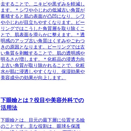
去することで、ニキビや黒ずみを軽減し
ます。 * シワや小じわの低減古い角質が
蓄積すると肌の表面が凸凹になり、シワ
や小じわが目立ちやすくなります。ピー
リングではこうした角質層を取り除くこ
とで、肌表面を滑らかに整えます。 * 透
明感のアップ古い角質はくすみやごわつ
きの原因となります。ピーリングでは古
い角質を剥離することで、肌の透明感や
明るさが増します。 * 化粧品の浸透力向
上古い角質が取り除かれることで、化粧
水が肌に浸透しやすくなり、保湿効果や
美容成分の効果が向上します。
下眼瞼とは？役目や美容外科での
活用法
下眼瞼とは、目元の最下層に位置する瞼
のことです。主な役割は、眼球を保護