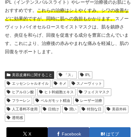
IPL（インテンスパルスライト）やレーザー治療後のお肌にも
おすすめです。
これらの治療はシミやくすみ、シワの改善な
どに効果的ですが、同時に肌への負担もかかります。
スノー
ヴィットバイオセルロースモイストマスクは、肌を鎮静さ
せ、炎症を和らげ、回復を促進する成分を豊富に含んでいま
す。これにより、治療後の赤みやまれな痛みを軽減し、肌の
回復をサポートします。
美容皮膚科に関すること
「ス」
IPL
エッセンシャルオイル
キメ
スノーヴィット
ヒアルロン酸
ヒト幹細胞エキス
フェイスマスク
フラーレン
ベルガモット精油
レーザー治療
人工香料不使用
日焼け
潤い
特別な日
美容外科
透明感
X
Facebook
はてブ