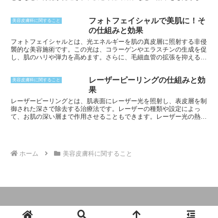
す。また、ストレスに対する耐性を高めたり、免疫機能を向上させた
りする働きもあります。美容外科においては、βエンドルフィンが手
フォトフェイシャルで美肌に！そ
術中の痛みを軽減する効果が期待されています。
美容皮膚科に関すること
の仕組みと効果
フォトフェイシャルとは、光エネルギーを肌の真皮層に照射する非侵
襲的な美容施術です。この光は、コラーゲンやエラスチンの生成を促
し、肌のハリや弾力を高めます。さらに、毛細血管の拡張を抑える効
果があるため、赤みやくすみの改善にも役立ちます。フォトフェイシ
ャルは、メラニン色素を含むシミやそばかすを薄くしたり、ニキビや
レーザーピーリングの仕組みと効
ニキビ跡を目立たなくしたりする効果もあります。
美容皮膚科に関すること
果
レーザーピーリングとは、肌表面にレーザー光を照射し、表皮層を制
御された深さで除去する治療法です。レーザーの種類や設定によっ
て、お肌の深い層まで作用させることもできます。レーザー光の熱エ
ネルギーが皮膚組織に吸収されると、組織が蒸発または凝固して、肌
の古い層が取り除かれます。これにより、肌の新陳代謝が促され、健
康的な新しい皮膚組織の再生が促進されます。
ホーム
美容皮膚科に関すること
© 2024 美容整形・若返り・美肌-美容ラボ.