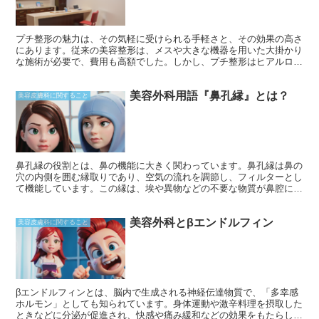
く、茶色っぽく見えることがあります。これは、遺伝的な要因や加齢
によるコラーゲンの減少などが原因です。
プチ整形の魅力は、その気軽に受けられる手軽さと、その効果の高さ
にあります。従来の美容整形は、メスや大きな機器を用いた大掛かり
な施術が必要で、費用も高額でした。しかし、プチ整形はヒアルロン
酸注入やボトックス注射などの比較的簡単な施術で、短時間で済むこ
とが多く、費用も比較的リーズナブルです。また、ダウンタイムが短
美容外科用語『鼻孔縁』とは？
く、施術後すぐに日常生活に戻れるのも大きなメリットです。
美容皮膚科に関すること
鼻孔縁の役割とは、鼻の機能に大きく関わっています。鼻孔縁は鼻の
穴の内側を囲む縁取りであり、空気の流れを調節し、フィルターとし
て機能しています。この縁は、埃や異物などの不要な物質が鼻腔に入
るのを防ぎ、呼吸器系を守るのに役立ちます。さらに、鼻孔縁は鼻の
形状を維持し、顔のバランスをとるのに貢献しています。鼻孔縁は、
美容外科とβエンドルフィン
鼻茸や鼻中隔弯曲症などの鼻腔疾患によって変形することがありま
美容皮膚科に関すること
す。そのため、鼻孔縁の健康を維持することは呼吸器系の健康を維持
するために不可欠です。
βエンドルフィンとは、脳内で生成される神経伝達物質で、「多幸感
ホルモン」としても知られています。身体運動や激辛料理を摂取した
ときなどに分泌が促進され、快感や痛み緩和などの効果をもたらしま