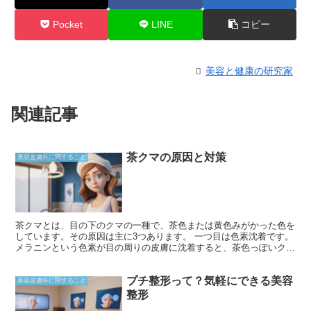
Pocket
LINE
コピー
美容と健康の研究家
関連記事
茶クマの原因と対策
美容皮膚科に関すること
茶クマとは、目の下のクマの一種で、茶色または黄色みがかった色を
しています。その原因は主に3つあります。 一つ目は色素沈着です。
メラニンという色素が目の周りの皮膚に沈着すると、茶色っぽいクマ
になります。これは、長時間の紫外線への暴露や摩擦などの刺激によ
って引き起こされます。 二つ目は血行不良です。目の下の皮膚は薄
プチ整形って？気軽にできる美容
く、血管が透けて見えるため、血行が悪くなると茶色っぽく見えま
美容皮膚科に関すること
す。これは、睡眠不足、目の疲れ、加齢などが原因で起こります。
整形
三つ目は薄い皮膚です。目の下の皮膚が薄い人は、血管が透けやす