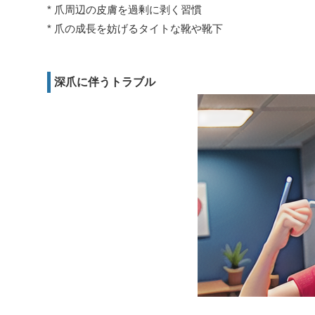
* 爪周辺の皮膚を過剰に剥く習慣
* 爪の成長を妨げるタイトな靴や靴下
深爪に伴うトラブル