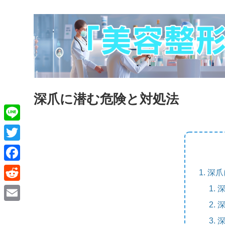
深爪に潜む危険と対処法
L
i
T
n
w
F
深爪
e
i
a
R
t
c
e
E
t
e
d