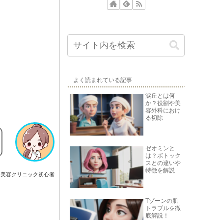
よく読まれている記事
涙丘とは何
か？役割や美
容外科におけ
る切除
ゼオミンと
は？ボトック
スとの違いや
特徴を解説
美容クリニック初心者
Tゾーンの肌
トラブルを徹
底解説！