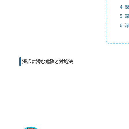
m
e
b
d
a
r
o
i
i
o
t
l
k
深爪に潜む危険と対処法