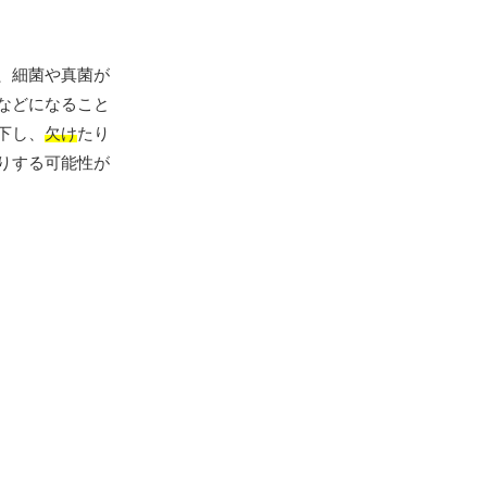
、細菌や真菌が
などになること
下し、
欠け
たり
りする可能性が