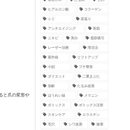
ヒアルロン酸
コラーゲン
シミ
若返り
アンチエイジング
美肌
ニキビ
美白
脂肪吸引
レーザー治療
埋没法
紫外線
リフトアップ
小顔
プチ整形
ダイエット
二重まぶた
加齢
たるみ改善
ると爪の変形や
ほうれい線
メラニン
ボトックス
ボトックス注射
スキンケア
エラスチン
毛穴
シワ改善
健康