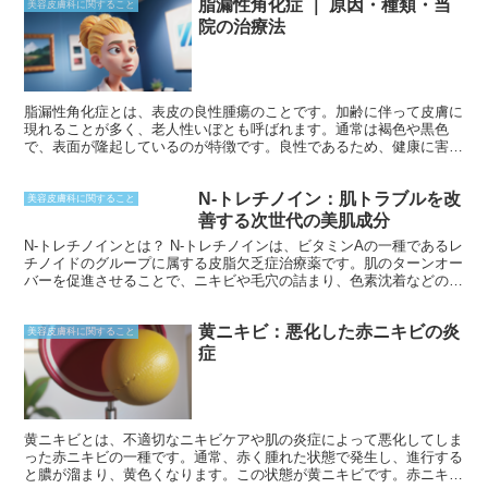
脂漏性角化症 ｜ 原因・種類・当
す。
美容皮膚科に関すること
院の治療法
脂漏性角化症とは、表皮の良性腫瘍のことです。加齢に伴って皮膚に
現れることが多く、老人性いぼとも呼ばれます。通常は褐色や黒色
で、表面が隆起しているのが特徴です。良性であるため、健康に害を
及ぼすことはありませんが、見た目が気になる場合は治療を行うこと
ができます。
N-トレチノイン：肌トラブルを改
美容皮膚科に関すること
善する次世代の美肌成分
N-トレチノインとは？ N-トレチノインは、ビタミンAの一種であるレ
チノイドのグループに属する皮脂欠乏症治療薬です。肌のターンオー
バーを促進させることで、ニキビや毛穴の詰まり、色素沈着などの肌
トラブルを改善します。ビタミンA誘導体の代表格であるレチノール
より強力であり、医療機関での処方が必要です。
黄ニキビ：悪化した赤ニキビの炎
美容皮膚科に関すること
症
黄ニキビとは、不適切なニキビケアや肌の炎症によって悪化してしま
った赤ニキビの一種です。通常、赤く腫れた状態で発生し、進行する
と膿が溜まり、黄色くなります。この状態が黄ニキビです。赤ニキビ