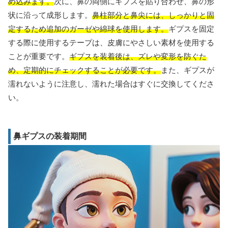
め込みます。
次に、鼻の両側にギプスを貼り合わせ、鼻の形
状に沿って成形します。
鼻柱部分と鼻尖には、しっかりと固
定するため追加のガーゼや綿球を使用します。
ギプスを固定
する際に使用するテープは、皮膚にやさしい素材を使用する
ことが重要です。
ギプスを装着後は、ズレや変形を防ぐた
め、定期的にチェックすることが必要です。
また、ギプスが
濡れないように注意し、濡れた場合はすぐに交換してくださ
い。
鼻ギプスの装着期間