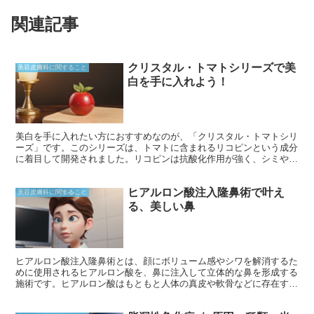
関連記事
クリスタル・トマトシリーズで美
美容皮膚科に関すること
白を手に入れよう！
美白を手に入れたい方におすすめなのが、「クリスタル・トマトシリ
ーズ」です。このシリーズは、トマトに含まれるリコピンという成分
に着目して開発されました。リコピンは抗酸化作用が強く、シミやく
すみの原因となる活性酸素の生成を抑える働きがあります。さらに、
コラーゲンの生成を促進する働きもあり、ハリのあるふっくらとした
ヒアルロン酸注入隆鼻術で叶え
肌へと導きます。
美容皮膚科に関すること
る、美しい鼻
ヒアルロン酸注入隆鼻術とは、顔にボリューム感やシワを解消するた
めに使用されるヒアルロン酸を、鼻に注入して立体的な鼻を形成する
施術です。ヒアルロン酸はもともと人体の真皮や軟骨などに存在する
成分で、高い保水力と弾力性を持ちます。注入後は徐々に吸収されま
すが、個人差はあるものの、およそ6か月～1年程度効果が持続しま