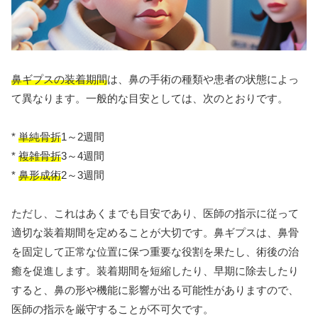
鼻ギプスの装着期間
は、鼻の手術の種類や患者の状態によっ
て異なります。一般的な目安としては、次のとおりです。
*
単純骨折
1～2週間
*
複雑骨折
3～4週間
*
鼻形成術
2～3週間
ただし、これはあくまでも目安であり、医師の指示に従って
適切な装着期間を定めることが大切です。鼻ギプスは、鼻骨
を固定して正常な位置に保つ重要な役割を果たし、術後の治
癒を促進します。装着期間を短縮したり、早期に除去したり
すると、鼻の形や機能に影響が出る可能性がありますので、
医師の指示を厳守することが不可欠です。