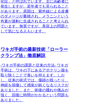
化症」と呼ばれています。主に高齢者に
発生しますが、若年者でも見られること
があります。原因は、紫外線による皮膚
のダメージが蓄積され、メラニンという
色素が過剰に生成されることと考えられ
ています。無害ですが、美容上の問題と
して気になる人もいます。
ワキガ手術の最新技術「ローラー
クランプ法」徹底解説
-ワキガ手術の課題と従来の方法- ワキガ
手術は、ワキの下にあるアポクリン腺を
取り除くことで臭いを抑えます。しか
し、従来の術式では、傷跡が残ったり、
神経を損傷して感覚が鈍くなるリスクが
ありました。また、術後の腫れや痛みが
強く、回復に時間がかかるという問題も
ありました。