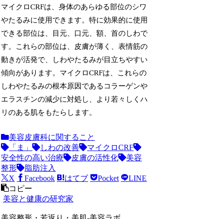
マイクロCRFは、身体のあらゆる部位のシワ
やたるみに使用できます。特に効果的に使用
できる部位は、目元、口元、額、首のしわで
す。これらの部位は、皮膚が薄く、表情筋の
動きが活発で、しわやたるみが目立ちやすい
傾向があります。マイクロCRFは、これらの
しわやたるみの根本原因であるコラーゲンや
エラスチンの減少に対処し、より若々しくハ
リのある肌をもたらします。
美容皮膚科に関すること
「ま」
しわの改善
マイクロCRF
安全性の高い治療
皮膚の活性化
美容
整形
脂肪注入
X
Facebook
はてブ
Pocket
LINE
コピー
美容と健康の研究家
美容整形・若返り・美肌-美容ラボ