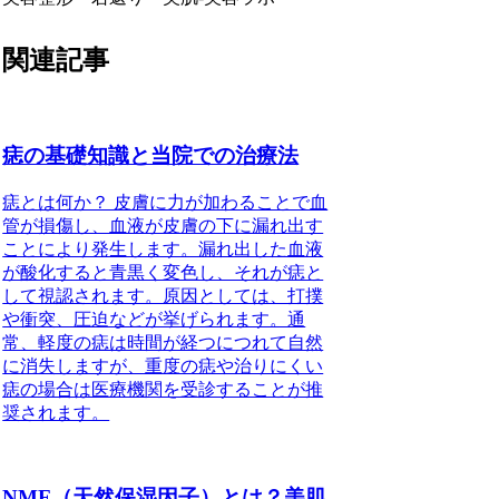
関連記事
痣の基礎知識と当院での治療法
痣とは何か？ 皮膚に力が加わることで血
管が損傷し、血液が皮膚の下に漏れ出す
ことにより発生します。漏れ出した血液
が酸化すると青黒く変色し、それが痣と
して視認されます。原因としては、打撲
や衝突、圧迫などが挙げられます。通
常、軽度の痣は時間が経つにつれて自然
に消失しますが、重度の痣や治りにくい
痣の場合は医療機関を受診することが推
奨されます。
NMF（天然保湿因子）とは？美肌