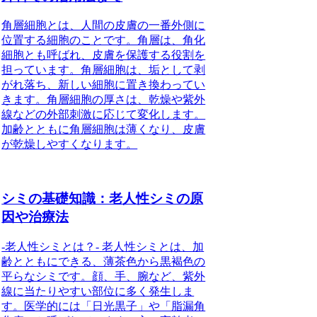
角層細胞とは、人間の皮膚の一番外側に
位置する細胞のことです。角層は、角化
細胞とも呼ばれ、皮膚を保護する役割を
担っています。角層細胞は、垢として剥
がれ落ち、新しい細胞に置き換わってい
きます。角層細胞の厚さは、乾燥や紫外
線などの外部刺激に応じて変化します。
加齢とともに角層細胞は薄くなり、皮膚
が乾燥しやすくなります。
シミの基礎知識：老人性シミの原
因や治療法
-老人性シミとは？- 老人性シミとは、加
齢とともにできる、薄茶色から黒褐色の
平らなシミです。顔、手、腕など、紫外
線に当たりやすい部位に多く発生しま
す。医学的には「日光黒子」や「脂漏角