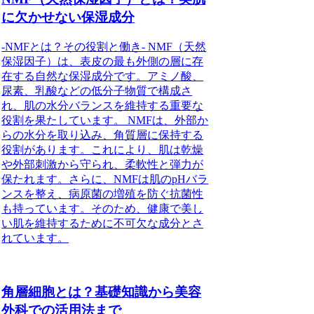
に欠かせない保湿成分
-NMFとは？その役割と働き- NMF（天然
保湿因子）は、表皮の最も外側の層に存
在する自然な保湿成分です。アミノ酸、
尿素、乳酸などの低分子物質で構成さ
れ、肌の水分バランスを維持する重要な
役割を果たしています。 NMFは、外部か
らの水分を取り込み、角質層に保持する
役割があります。これにより、肌は乾燥
や外部刺激から守られ、柔軟性と弾力が
保たれます。さらに、NMFは肌のpHバラ
ンスを整え、病原菌の増殖を防ぐ抗菌性
も持っています。そのため、健康で美し
い肌を維持するために不可欠な成分とさ
れています。
角層細胞とは？基礎知識から美容
外科での活用法まで