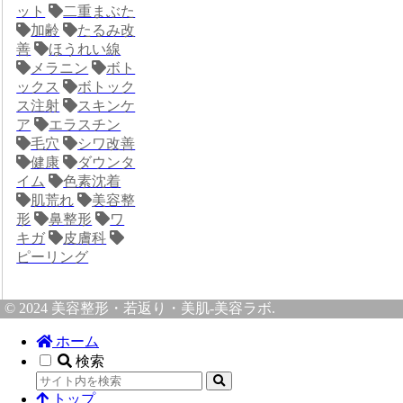
ット
二重まぶた
加齢
たるみ改
善
ほうれい線
メラニン
ボト
ックス
ボトック
ス注射
スキンケ
ア
エラスチン
毛穴
シワ改善
健康
ダウンタ
イム
色素沈着
肌荒れ
美容整
形
鼻整形
ワ
キガ
皮膚科
ピーリング
© 2024 美容整形・若返り・美肌-美容ラボ.
ホーム
検索
トップ