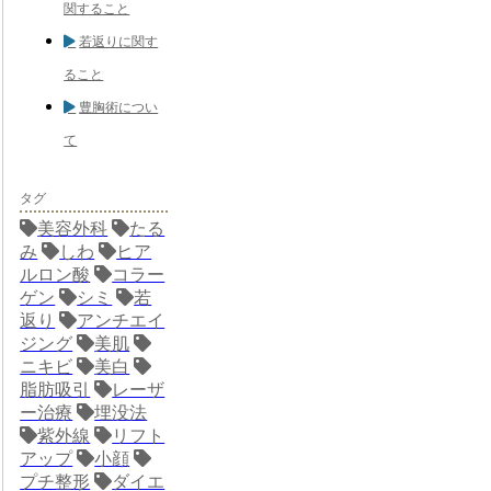
関すること
若返りに関す
ること
豊胸術につい
て
タグ
美容外科
たる
み
しわ
ヒア
ルロン酸
コラー
ゲン
シミ
若
返り
アンチエイ
ジング
美肌
ニキビ
美白
脂肪吸引
レーザ
ー治療
埋没法
紫外線
リフト
アップ
小顔
プチ整形
ダイエ